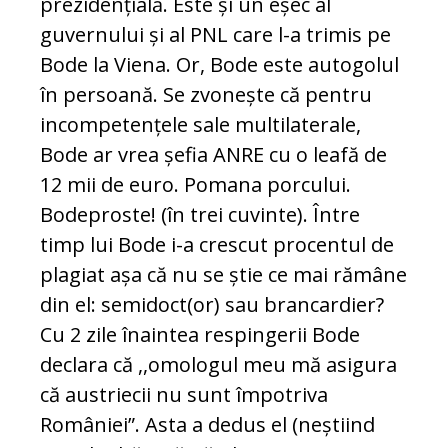
prezidențială. Este și un eșec al
guvernului și al PNL care l-a trimis pe
Bode la Viena. Or, Bode este autogolul
în persoană. Se zvonește că pentru
incompetențele sale multilaterale,
Bode ar vrea șefia ANRE cu o leafă de
12 mii de euro. Pomana porcului.
Bodeproste! (în trei cuvinte). Între
timp lui Bode i-a crescut procentul de
plagiat așa că nu se știe ce mai rămâne
din el: semidoct(or) sau brancardier?
Cu 2 zile înaintea respingerii Bode
declara că ,,omologul meu mă asigura
că austriecii nu sunt împotriva
României”. Asta a dedus el (neștiind