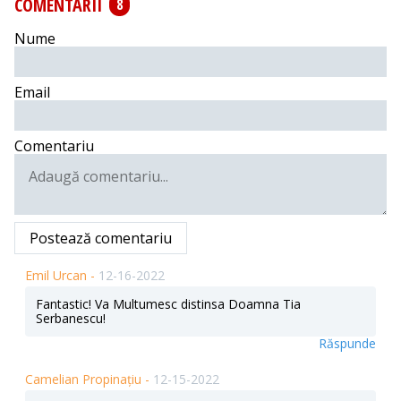
COMENTARII
8
Nume
Email
Comentariu
Postează comentariu
Emil Urcan -
12-16-2022
Fantastic! Va Multumesc distinsa Doamna Tia
Serbanescu!
Răspunde
Camelian Propinațiu -
12-15-2022