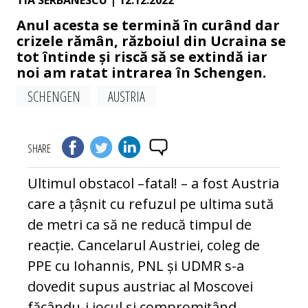
TIA SERBANESCU
| 12.12.2022
Anul acesta se termină în curând dar
crizele rămân, războiul din Ucraina se
tot întinde și riscă să se extindă iar
noi am ratat intrarea în Schengen.
SCHENGEN
AUSTRIA
SHARE
Ultimul obstacol –fatal! – a fost Austria
care a țâșnit cu refuzul pe ultima sută
de metri ca să ne reducă timpul de
reacție. Cancelarul Austriei, coleg de
PPE cu Iohannis, PNL și UDMR s-a
dovedit supus austriac al Moscovei
făcându-i jocul și compromițând