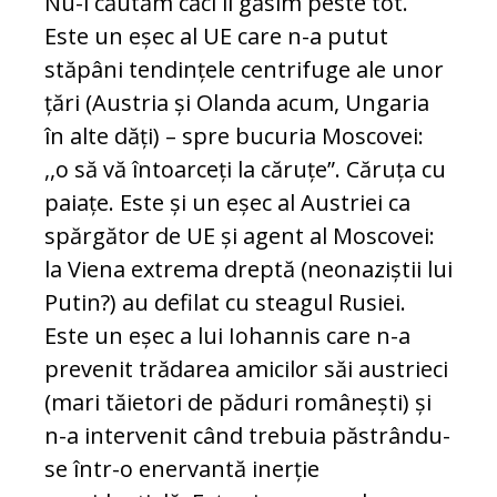
Nu-i căutăm căci îi găsim peste tot.
Este un eșec al UE care n-a putut
stăpâni tendințele centrifuge ale unor
țări (Austria și Olanda acum, Ungaria
în alte dăți) – spre bucuria Moscovei:
,,o să vă întoarceți la căruțe”. Căruța cu
paiațe. Este și un eșec al Austriei ca
spărgător de UE și agent al Moscovei:
la Viena extrema dreptă (neonaziștii lui
Putin?) au defilat cu steagul Rusiei.
Este un eșec a lui Iohannis care n-a
prevenit trădarea amicilor săi austrieci
(mari tăietori de păduri românești) și
n-a intervenit când trebuia păstrându-
se într-o enervantă inerție