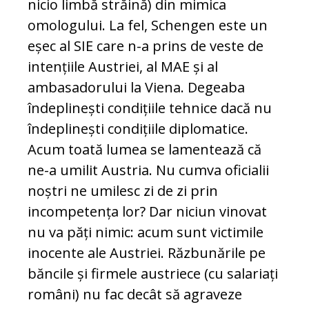
nicio limbă străină) din mimica
omologului. La fel, Schengen este un
eșec al SIE care n-a prins de veste de
intențiile Austriei, al MAE și al
ambasadorului la Viena. Degeaba
îndeplinești condițiile tehnice dacă nu
îndeplinești condițiile diplomatice.
Acum toată lumea se lamentează că
ne-a umilit Austria. Nu cumva oficialii
noștri ne umilesc zi de zi prin
incompetența lor? Dar niciun vinovat
nu va păți nimic: acum sunt victimile
inocente ale Austriei. Răzbunările pe
băncile și firmele austriece (cu salariați
români) nu fac decât să agraveze