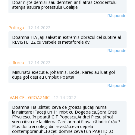
Doar niște demisii sau demiteri ar fi atras Occidentului
atenția asupra protestului Coaliției.
Răspunde
Polilogu -
12-14-2022
Doamna TIA ,ați salvat in extremis obrazul cel subtire al
REVISTEI 22 cu verbele si metaforele dv.
Răspunde
c. florea -
12-14-2022
Minunată execuție. Johannis, Bode, Rareș au luat gol
după gol deși au umplut Poarta!
Răspunde
IVAN CEL GROAZNIC -
12-14-2022
Doamna Tia ,sînteți ceva de groază !Jucați numai
la'naintare !Faceți un 11 mixt cu Dogeoaica,Șora,Cristi
Pîrvulescu,în poartă C T Popescu,Andrei Pleșu și'ncă
vreo cîțiva de la dilema.Care'ar mai fi așa că briciu' rău ?
Plus doi trei colegi din revistă,ceva depela
contemporanul' ..Faceți domne ceva ! un PARTID ,O