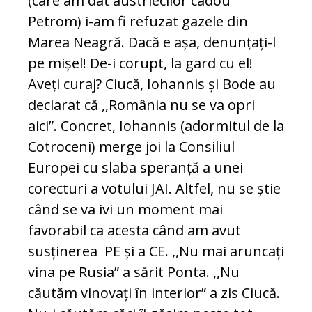
(care am dat austriecilor cadou
Petrom) i-am fi refuzat gazele din
Marea Neagră. Dacă e așa, denunțați-l
pe mișel! De-i corupt, la gard cu el!
Aveți curaj? Ciucă, Iohannis și Bode au
declarat că ,,România nu se va opri
aici”. Concret, Iohannis (adormitul de la
Cotroceni) merge joi la Consiliul
Europei cu slaba speranță a unei
corecturi a votului JAI. Altfel, nu se știe
când se va ivi un moment mai
favorabil ca acesta când am avut
susținerea PE și a CE. ,,Nu mai aruncați
vina pe Rusia” a sărit Ponta. ,,Nu
căutăm vinovați în interior” a zis Ciucă.