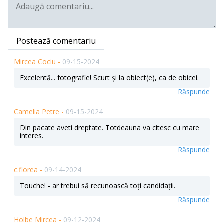
Postează comentariu
Mircea Cociu -
09-15-2024
Excelentă... fotografie! Scurt și la obiect(e), ca de obicei.
Răspunde
Camelia Petre -
09-15-2024
Din pacate aveti dreptate. Totdeauna va citesc cu mare
interes.
Răspunde
c.florea -
09-14-2024
Touche! - ar trebui să recunoască toți candidații.
Răspunde
Holbe Mircea -
09-12-2024