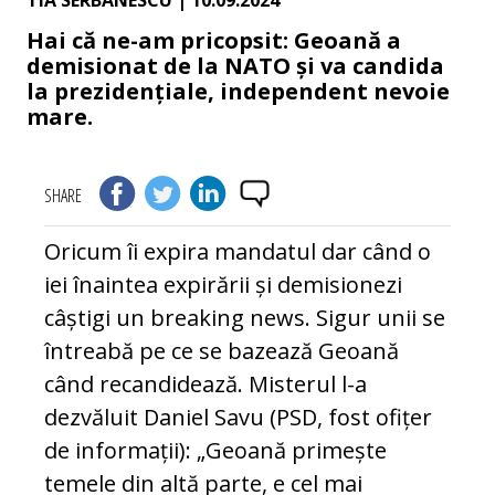
TIA SERBANESCU
| 10.09.2024
Hai că ne-am pricopsit: Geoană a
demisionat de la NATO și va candida
la prezidențiale, independent nevoie
mare.
SHARE
Oricum îi expira mandatul dar când o
iei înaintea expirării și demisionezi
câștigi un breaking news. Sigur unii se
întreabă pe ce se bazează Geoană
când recandidează. Misterul l-a
dezvăluit Daniel Savu (PSD, fost ofițer
de informații): „Geoană primește
temele din altă parte, e cel mai