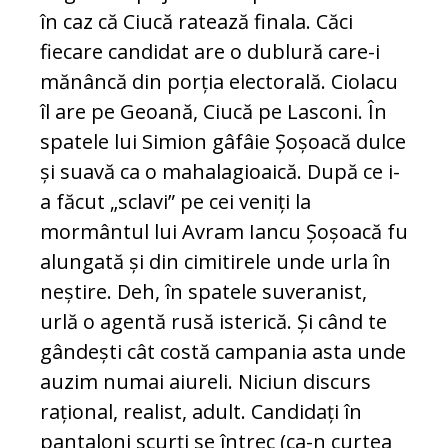
în caz că Ciucă ratează finala. Căci
fiecare candidat are o dublură care-i
mănâncă din porția electorală. Ciolacu
îl are pe Geoană, Ciucă pe Lasconi. În
spatele lui Simion gâfâie Șoșoacă dulce
și suavă ca o mahalagioaică. După ce i-
a făcut „sclavi” pe cei veniți la
mormântul lui Avram Iancu Șoșoacă fu
alungată și din cimitirele unde urla în
neștire. Deh, în spatele suveranist,
urlă o agentă rusă isterică. Și când te
gândești cât costă campania asta unde
auzim numai aiureli. Niciun discurs
rațional, realist, adult. Candidați în
pantaloni scurți se întrec (ca-n curtea