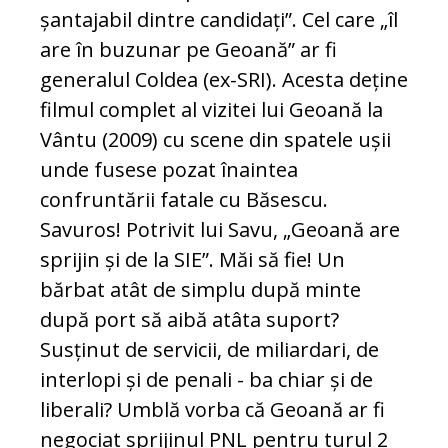
șantajabil dintre candidați”. Cel care „îl
are în buzunar pe Geoană” ar fi
generalul Coldea (ex-SRI). Acesta deține
filmul complet al vizitei lui Geoană la
Vântu (2009) cu scene din spatele ușii
unde fusese pozat înaintea
confruntării fatale cu Băsescu.
Savuros! Potrivit lui Savu, „Geoană are
sprijin și de la SIE”. Măi să fie! Un
bărbat atât de simplu după minte
după port să aibă atâta suport?
Susținut de servicii, de miliardari, de
interlopi și de penali - ba chiar și de
liberali? Umblă vorba că Geoană ar fi
negociat sprijinul PNL pentru turul 2