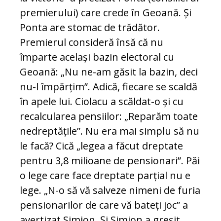
premierului) care crede în Geoană. Și
Ponta are stomac de trădător.
Premierul consideră însă că nu
împarte același bazin electoral cu
Geoană: „Nu ne-am găsit la bazin, deci
nu-l împărțim”. Adică, fiecare se scaldă
în apele lui. Ciolacu a scăldat-o și cu
recalcularea pensiilor: „Reparăm toate
nedreptățile”. Nu era mai simplu să nu
le facă? Cică „legea a făcut dreptate
pentru 3,8 milioane de pensionari”. Păi
o lege care face dreptate parțial nu e
lege. „N-o să vă salveze nimeni de furia
pensionarilor de care vă bateți joc” a
avertizat Simion. Și Simion a greșit