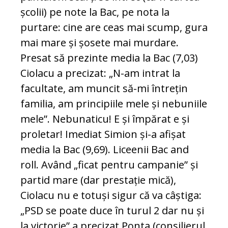
școlii) pe note la Bac, pe nota la
purtare: cine are ceas mai scump, gura
mai mare și șosete mai murdare.
Presat să prezinte media la Bac (7,03)
Ciolacu a precizat: „N-am intrat la
facultate, am muncit să-mi întrețin
familia, am principiile mele și nebuniile
mele”. Nebunaticu! E și împărat e și
proletar! Imediat Simion și-a afișat
media la Bac (9,69). Liceenii Bac and
roll. Având „ficat pentru campanie” și
partid mare (dar prestație mică),
Ciolacu nu e totuși sigur că va câștiga:
„PSD se poate duce în turul 2 dar nu și
la victorie” a precizat Ponta (consilierul