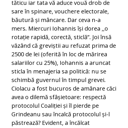
tăticu iar tata vă aduce vouă drob de
sare în spinare, vouchere electorale,
băutură și mâncare. Dar ceva n-a
mers. Miercuri Iohannis își dorea ,,o
rotație rapidă, corectă, sticlă”. Joi însă
văzând că greviștii au refuzat prima de
2500 de lei (oferită în loc de mărirea
salariilor cu 25%), Iohannis a aruncat
sticla în menajeria sa politică: nu se
schimbă guvernul în timpul grevei.
Ciolacu a fost bucuros de amânare căci
avea o dilemă sfâșietoare: respectă
protocolul Coaliției și îl pierde pe
Grindeanu sau încalcă protocolul și-l
păstrează? Evident, a încălcat