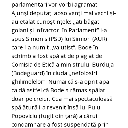
parlamentari vor vorbi agramat.
Ajunși deputați absolvenți mai vechi și-
au etalat cunoștințele: ,,ați băgat
golani și infractori în Parlament” i-a
spus Simonis (PSD) lui Simion (AUR)
care l-a numit ,,valutist”. Bode în
schimb a fost spălat de plagiat de
Comisia de Etică a ministrului Burduja
(Bodeguard) în ciuda ,,nefolosirii
ghilimelelor”. Numai că s-a oprit apa
caldă astfel că Bode a rămas spălat
doar pe creier. Cea mai spectaculoasă
spălătură i-a revenit însă lui Puiu
Popoviciu (fugit din țară) a cărui
condamnare a fost suspendată prin