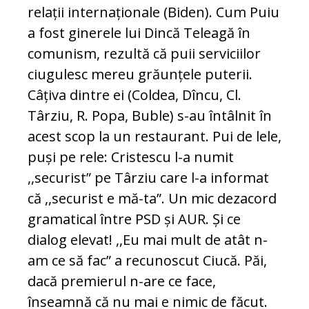
relații internaționale (Biden). Cum Puiu
a fost ginerele lui Dincă Teleagă în
comunism, rezultă că puii serviciilor
ciugulesc mereu grăunțele puterii.
Câțiva dintre ei (Coldea, Dîncu, Cl.
Târziu, R. Popa, Buble) s-au întâlnit în
acest scop la un restaurant. Pui de lele,
puși pe rele: Cristescu l-a numit
,,securist” pe Târziu care l-a informat
că ,,securist e mă-ta”. Un mic dezacord
gramatical între PSD și AUR. Și ce
dialog elevat! ,,Eu mai mult de atât n-
am ce să fac” a recunoscut Ciucă. Păi,
dacă premierul n-are ce face,
înseamnă că nu mai e nimic de făcut.