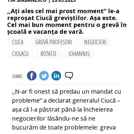
TIA SERBANESCU
| 29.05.2023
,,Ați ales cel mai prost moment” le-a
reproșat Ciucă greviștilor. Așa este.
Cel mai bun moment pentru o grevă în
școală e vacanța de vară.
CIUCA
GREVĂ PROFESORI
NEGOCIERI
CIOLACU
ROTATIE
IOHANNIS
SHARE
,,N-ar fi onest să predau un mandat cu
probleme” a declarat generalul Ciucă –
așa că l-a păstrat până la încheierea
negocierilor lăsându-ne să ne
bucurăm de toate problemele: greva