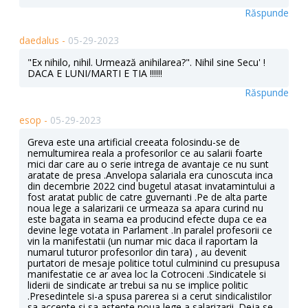
Răspunde
daedalus -
05-29-2023
"Ex nihilo, nihil. Urmează anihilarea?". Nihil sine Secu' !
DACA E LUNI/MARTI E TIA !!!!!!
Răspunde
esop -
05-29-2023
Greva este una artificial creeata folosindu-se de
nemultumirea reala a profesorilor ce au salarii foarte
mici dar care au o serie intrega de avantaje ce nu sunt
aratate de presa .Anvelopa salariala era cunoscuta inca
din decembrie 2022 cind bugetul atasat invatamintului a
fost aratat public de catre guvernanti .Pe de alta parte
noua lege a salarizarii ce urmeaza sa apara curind nu
este bagata in seama ea producind efecte dupa ce ea
devine lege votata in Parlament .In paralel profesorii ce
vin la manifestatii (un numar mic daca il raportam la
numarul tuturor profesorilor din tara) , au devenit
purtatori de mesaje politice totul culminind cu presupusa
manifestatie ce ar avea loc la Cotroceni .Sindicatele si
liderii de sindicate ar trebui sa nu se implice politic
.Presedintele si-a spusa parerea si a cerut sindicalistilor
sa accepte si sa astepte noua lege a salarizarii .Deja se