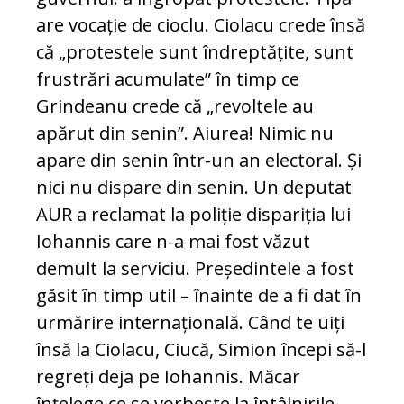
are vocație de cioclu. Ciolacu crede însă
că „protestele sunt îndreptățite, sunt
frustrări acumulate” în timp ce
Grindeanu crede că „revoltele au
apărut din senin”. Aiurea! Nimic nu
apare din senin într-un an electoral. Și
nici nu dispare din senin. Un deputat
AUR a reclamat la poliție dispariția lui
Iohannis care n-a mai fost văzut
demult la serviciu. Președintele a fost
găsit în timp util – înainte de a fi dat în
urmărire internațională. Când te uiți
însă la Ciolacu, Ciucă, Simion începi să-l
regreți deja pe Iohannis. Măcar
înțelege ce se vorbește la întâlnirile