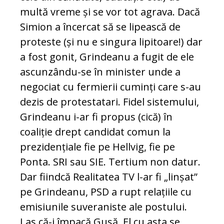
multă vreme și se vor tot agrava. Dacă
Simion a încercat să se lipească de
proteste (și nu e singura lipitoare!) dar
a fost gonit, Grindeanu a fugit de ele
ascunzându-se în minister unde a
negociat cu fermierii cuminți care s-au
dezis de protestatari. Fidel sistemului,
Grindeanu i-ar fi propus (cică) în
coaliție drept candidat comun la
prezidențiale fie pe Hellvig, fie pe
Ponta. SRI sau SIE. Tertium non datur.
Dar fiindcă Realitatea TV l-ar fi „linșat”
pe Grindeanu, PSD a rupt relațiile cu
emisiunile suveraniste ale postului.
Las că-i împacă Gușă. El cu asta se