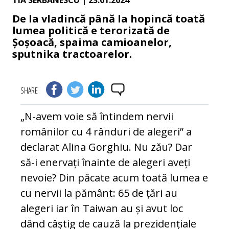
TIA SERBANESCU
| 23.01.2024
De la vladincă până la hopincă toată
lumea politică e terorizată de
Șoșoacă, spaima camioanelor,
sputnika tractoarelor.
SHARE
„N-avem voie să întindem nervii
românilor cu 4 rânduri de alegeri” a
declarat Alina Gorghiu. Nu zău? Dar
să-i enervați înainte de alegeri aveți
nevoie? Din păcate acum toată lumea e
cu nervii la pământ: 65 de țări au
alegeri iar în Taiwan au și avut loc
dând câștig de cauză la prezidențiale