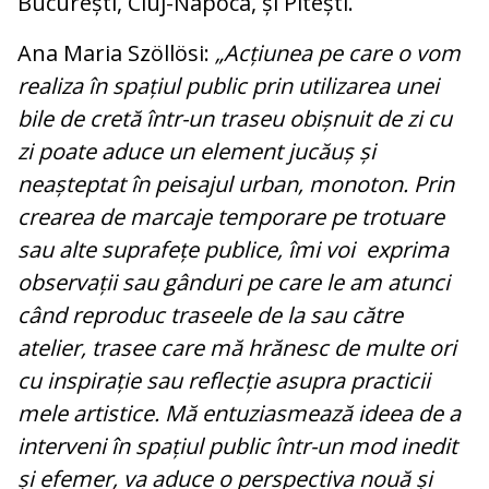
București, Cluj-Napoca, și Pitești.
Ana Maria Szöllösi:
„Acțiunea pe care o vom
realiza în spațiul public prin utilizarea unei
bile de cretă într-un traseu obișnuit de zi cu
zi poate aduce un element jucăuș și
neașteptat în peisajul urban, monoton. Prin
crearea de marcaje temporare pe trotuare
sau alte suprafețe publice, îmi voi exprima
observații sau gânduri pe care le am atunci
când reproduc traseele de la sau către
atelier, trasee care mă hrănesc de multe ori
cu inspirație sau reflecție asupra practicii
mele artistice. Mă entuziasmează ideea de a
interveni în spațiul public într-un mod inedit
și efemer, va aduce o perspectiva nouă și