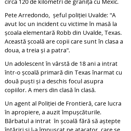
circa 120 de kilometri de granița cu Mexic.
Pete Arredondo, șeful poliției Uvalde: "A
avut loc un incident cu victime în masă la
școala elementară Robb din Uvalde, Texas.
Această școală are copii care sunt în clasa a
doua, a treia și a patra".
Un adolescent în vârstă de 18 ani a intrat
într-o școală primară din Texas înarmat cu
două puști și a deschis focul asupra
copiilor. A mers din clasă în clasă.
Un agent al Poliției de Frontieră, care lucra
în apropiere, a auzit împușcăturile.
Bărbatul a intrat în școală fără să aștepte
întăriri și l-a împușcat pe atacator, care se