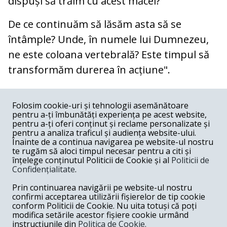
dispuși să trăim cu acest măcel?
De ce continuăm să lăsăm asta să se
întâmple? Unde, în numele lui Dumnezeu,
ne este coloana vertebrală? Este timpul să
transformăm durerea în acțiune".
COMENTARII
0
Folosim cookie-uri și tehnologii asemănătoare
pentru a-ți îmbunătăți experiența pe acest website,
Nume
pentru a-ți oferi conținut și reclame personalizate și
pentru a analiza traficul și audiența website-ului.
Înainte de a continua navigarea pe website-ul nostru
Email
te rugăm să aloci timpul necesar pentru a citi și
înțelege conținutul Politicii de Cookie și al
Politicii de
Confidențialitate
.
Comentariu
Prin continuarea navigării pe website-ul nostru
confirmi acceptarea utilizării fișierelor de tip cookie
conform Politicii de Cookie. Nu uita totuși că poți
modifica setările acestor fișiere cookie urmând
instrucțiunile din
Politica de Cookie.