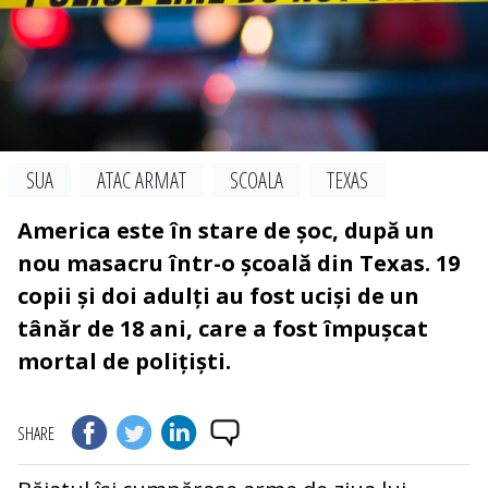
SUA
ATAC ARMAT
SCOALA
TEXAS
America este în stare de șoc, după un
nou masacru într-o școală din Texas. 19
copii și doi adulți au fost uciși de un
tânăr de 18 ani, care a fost împușcat
mortal de polițiști.
SHARE