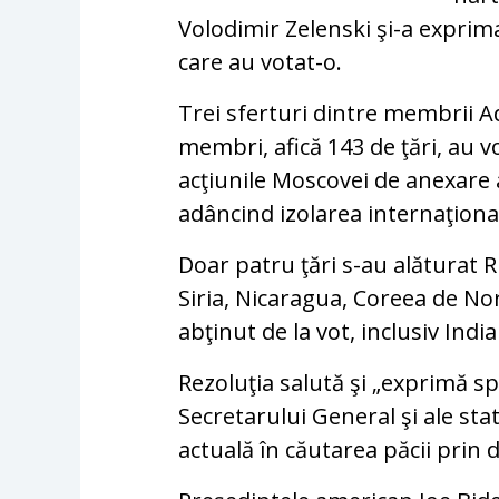
Volodimir Zelenski şi-a exprima
care au votat-o.
Trei sferturi dintre membrii 
membri, afică 143 de ţări, au vo
acţiunile Moscovei de anexare 
adâncind izolarea internaţional
Doar patru ţări s-au alăturat R
Siria, Nicaragua, Coreea de Nord
abţinut de la vot, inclusiv India
Rezoluţia salută şi „exprimă sp
Secretarului General şi ale st
actuală în căutarea păcii prin 