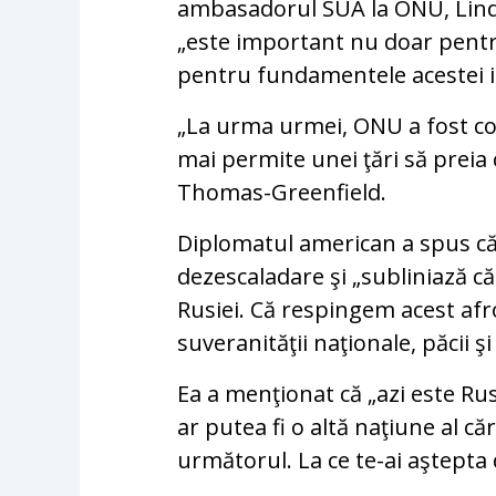
ambasadorul SUA la ONU, Linda
„este important nu doar pentru 
pentru fundamentele acestei in
„La urma urmei, ONU a fost con
mai permite unei ţări să preia c
Thomas-Greenfield.
Diplomatul american a spus că 
dezescaladare şi „subliniază c
Rusiei. Că respingem acest afro
suveranităţii naţionale, păcii şi 
Ea a menţionat că „azi este Ru
ar putea fi o altă naţiune al căr
următorul. La ce te-ai aştepta d