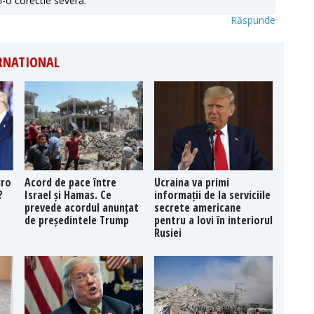
n-o corectie severa.
Răspunde
ERNATIONAL
uro
Acord de pace între
Ucraina va primi
?
Israel și Hamas. Ce
informații de la serviciile
prevede acordul anunțat
secrete americane
de președintele Trump
pentru a lovi în interiorul
Rusiei