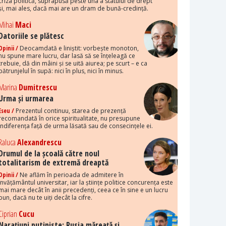
criza politică, suprapusă peste una a statului de drept
și, mai ales, dacă mai are un dram de bună-credință.
Mihai
Maci
Datoriile se plătesc
Opinii /
Deocamdată e liniștit: vorbește monoton,
nu spune mare lucru, dar lasă să se înțeleagă ce
trebuie, dă din mâini și se uită aiurea; pe scurt – e ca
pătrunjelul în supă: nici în plus, nici în minus.
Marina
Dumitrescu
Urma și urmarea
Eseu /
Prezentul continuu, starea de prezență
recomandată în orice spiritualitate, nu presupune
indiferența față de urma lăsată sau de consecințele ei.
Raluca
Alexandrescu
Drumul de la școală către noul
totalitarism de extremă dreaptă
Opinii /
Ne aflăm în perioada de admitere în
învățământul universitar, iar la științe politice concurența este
mai mare decât în anii precedenți, ceea ce în sine e un lucru
bun, dacă nu te uiți decât la cifre.
Ciprian
Cucu
Narațiuni putiniste: Rusia măreață și