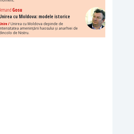
moment.
Armand
Gosu
Unirea cu Moldova: modele istorice
Unire /
Unirea cu Moldova depinde de
intensitatea amenințării haosului și anarhiei de
dincolo de Nistru.