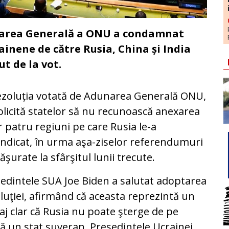
unarea Generală a ONU a condamnat
ainene de către Rusia, China și India
ut de la vot.
ezoluția votată de Adunarea Generală ONU,
olicită statelor să nu recunoască anexarea
r patru regiuni pe care Rusia le-a
ndicat, în urma aşa-ziselor referendumuri
ăşurate la sfârşitul lunii trecute.
edintele SUA Joe Biden a salutat adoptarea
luţiei, afirmând că aceasta reprezintă un
j clar că Rusia nu poate şterge de pe
ă un stat suveran. Preşedintele Ucrainei