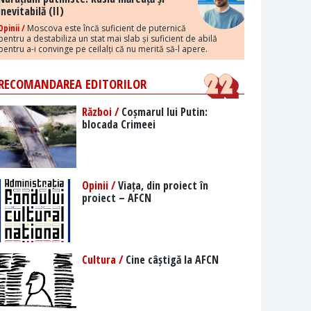
inevitabilă (II)
Opinii /
Moscova este încă suficient de puternică
pentru a destabiliza un stat mai slab și suficient de abilă
pentru a-i convinge pe ceilalți că nu merită să-l apere.
RECOMANDAREA EDITORILOR
Război /
Coșmarul lui Putin:
blocada Crimeei
Opinii /
Viața, din proiect în
proiect – AFCN
Cultura /
Cine câștigă la AFCN