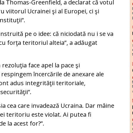
 Thomas-Greenfield, a declarat că votul
viitorul Ucrainei şi al Europei, ci şi
stituţii”.
struită pe o idee: că niciodată nu i se va
u forţa teritoriul alteia”, a adăugat
rezoluţia face apel la pace şi
ă respingem încercările de anexare ale
nt adus integrităţii teritoriale,
securităţii”.
sia cea care invadează Ucraina. Dar mâine
ei teritoriu este violat. Ai putea fi
e la acest for?”.