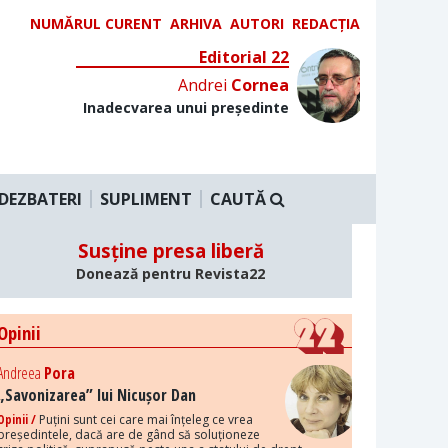
NUMĂRUL CURENT
ARHIVA
AUTORI
REDACȚIA
Editorial 22
Andrei
Cornea
Inadecvarea unui președinte
DEZBATERI
SUPLIMENT
CAUTĂ
Susține presa liberă
Donează pentru Revista22
Opinii
Andreea
Pora
„Savonizarea” lui Nicușor Dan
Opinii /
Puțini sunt cei care mai înțeleg ce vrea
președintele, dacă are de gând să soluționeze