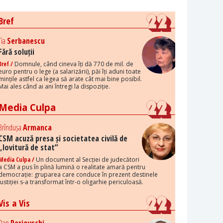
Bref
Tia
Serbanescu
Fără soluții
Bref /
Domnule, când cineva îți dă 770 de mil. de
euro pentru o lege (a salarizării), păi îți aduni toate
mințile astfel ca legea să arate cât mai bine posibil.
Mai ales când ai ani întregi la dispoziție.
Media Culpa
Brîndușa
Armanca
CSM acuză presa și societatea civilă de
„lovitură de stat”
Media Culpa /
Un document al Secției de judecători
a CSM a pus în plină lumină o realitate amară pentru
democrație: gruparea care conduce în prezent destinele
justiției s-a transformat într-o oligarhie periculoasă.
Vis a Vis