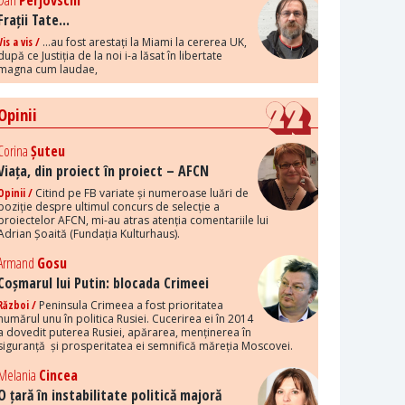
Dan
Perjovschi
Frații Tate...
Vis a vis /
...au fost arestați la Miami la cererea UK,
după ce Justiția de la noi i-a lăsat în libertate
magna cum laudae,
Opinii
Corina
Șuteu
Viața, din proiect în proiect – AFCN
Opinii /
Citind pe FB variate și numeroase luări de
poziție despre ultimul concurs de selecție a
proiectelor AFCN, mi-au atras atenția comentariile lui
Adrian Șoaită (Fundația Kulturhaus).
Armand
Gosu
Coșmarul lui Putin: blocada Crimeei
Război /
Peninsula Crimeea a fost prioritatea
numărul unu în politica Rusiei. Cucerirea ei în 2014
a dovedit puterea Rusiei, apărarea, menținerea în
siguranță și prosperitatea ei semnifică măreția Moscovei.
Melania
Cincea
O țară în instabilitate politică majoră