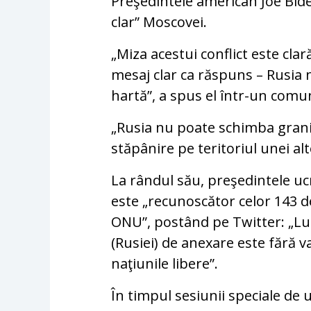
Preşedintele american Joe Bide
clar” Moscovei.
„Miza acestui conflict este cla
mesaj clar ca răspuns – Rusia
hartă”, a spus el într-un comu
„Rusia nu poate schimba grani
stăpânire pe teritoriul unei alte
La rândul său, preşedintele uc
este „recunoscător celor 143 de
ONU”, postând pe Twitter: „Lu
(Rusiei) de anexare este fără v
naţiunile libere”.
În timpul sesiunii speciale de 