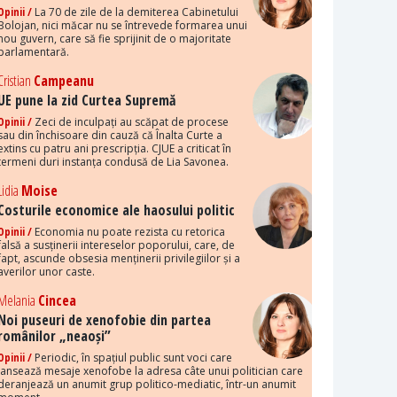
Opinii /
La 70 de zile de la demiterea Cabinetului
Bolojan, nici măcar nu se întrevede formarea unui
nou guvern, care să fie sprijinit de o majoritate
parlamentară.
Cristian
Campeanu
UE pune la zid Curtea Supremă
Opinii /
Zeci de inculpați au scăpat de procese
sau din închisoare din cauză că Înalta Curte a
extins cu patru ani prescripția. CJUE a criticat în
termeni duri instanța condusă de Lia Savonea.
Lidia
Moise
Costurile economice ale haosului politic
Opinii /
Economia nu poate rezista cu retorica
falsă a susținerii intereselor poporului, care, de
fapt, ascunde obsesia menținerii privilegiilor și a
averilor unor caste.
Melania
Cincea
Noi puseuri de xenofobie din partea
românilor „neaoși”
Opinii /
Periodic, în spațiul public sunt voci care
lansează mesaje xenofobe la adresa câte unui politician care
deranjează un anumit grup politico-mediatic, într-un anumit