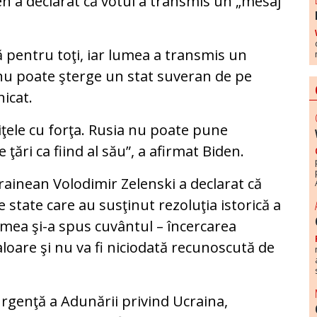
n a declarat că votul a transmis un „mesaj
ră pentru toţi, iar lumea a transmis un
 nu poate şterge un stat suveran de pe
nicat.
ţele cu forţa. Rusia nu poate pune
 ţări ca fiind al său”, a afirmat Biden.
rainean Volodimir Zelenski a declarat că
 state care au susţinut rezoluţia istorică a
mea şi-a spus cuvântul – încercarea
aloare şi nu va fi niciodată recunoscută de
urgenţă a Adunării privind Ucraina,