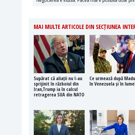
Negocierea e inutila. Pacea mai e posibila doar pri
MAI MULTE ARTICOLE DIN SECȚIUNEA INT
Supărat că aliații nu l-au
Ce urmează după Mad
sprijinit în războiul din
în Venezuela și în lume
Iran,Trump ia în calcul
retragerea SUA din NATO