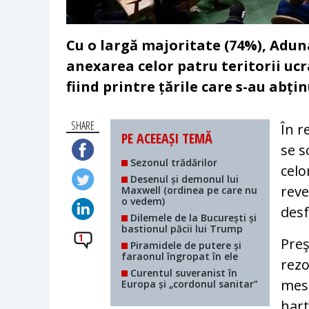
Cu o largă majoritate (74%), Ad
anexarea celor patru teritorii ucr
fiind printre țările care s-au abțin
SHARE
În r
PE ACEEAȘI TEMĂ
se s
Sezonul trădărilor
celo
Desenul și demonul lui
reve
Maxwell (ordinea pe care nu
o vedem)
desf
Dilemele de la București și
bastionul păcii lui Trump
1
Preş
Piramidele de putere și
faraonul îngropat în ele
rezo
Curentul suveranist în
mesa
Europa și „cordonul sanitar”
hart