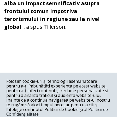
aiba un impact semnificativ asupra
frontului comun impotriva
terorismului in regiune sau la nivel
global
", a spus Tillerson.
COMENTARII
0
Folosim cookie-uri și tehnologii asemănătoare
pentru a-ți îmbunătăți experiența pe acest website,
Nume
pentru a-ți oferi conținut și reclame personalizate și
pentru a analiza traficul și audiența website-ului.
Înainte de a continua navigarea pe website-ul nostru
Email
te rugăm să aloci timpul necesar pentru a citi și
înțelege conținutul Politicii de Cookie și al
Politicii de
Confidențialitate
.