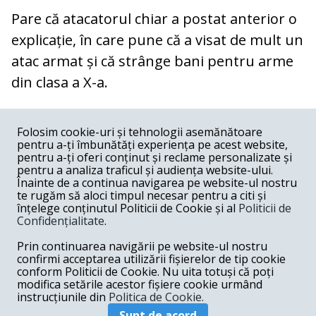
Pare că atacatorul chiar a postat anterior o
explicație, în care pune că a visat de mult un
atac armat și că strânge bani pentru arme
din clasa a X-a.
COMENTARII
0
Folosim cookie-uri și tehnologii asemănătoare
pentru a-ți îmbunătăți experiența pe acest website,
Nume
pentru a-ți oferi conținut și reclame personalizate și
pentru a analiza traficul și audiența website-ului.
Înainte de a continua navigarea pe website-ul nostru
Email
te rugăm să aloci timpul necesar pentru a citi și
înțelege conținutul Politicii de Cookie și al
Politicii de
Confidențialitate
.
Comentariu
Prin continuarea navigării pe website-ul nostru
confirmi acceptarea utilizării fișierelor de tip cookie
conform Politicii de Cookie. Nu uita totuși că poți
modifica setările acestor fișiere cookie urmând
instrucțiunile din
Politica de Cookie.
Postează comentariu
Sunt de acord