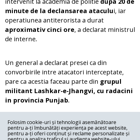
intervenit la academia de politie
dupa 20 de
minute de la declansarea ataculu
i, iar
operatiunea antiterorista a durat
aproximativ cinci ore
, a declarat ministrul
de interne.
Un general a declarat presei ca din
convorbirile intre atacatori interceptate,
pare ca acestia faceau parte din
grupul
militant Lashkar-e-Jhangvi, cu radacini
in provincia Punjab
.
COMENTARII
0
Folosim cookie-uri și tehnologii asemănătoare
pentru a-ți îmbunătăți experiența pe acest website,
Nume
pentru a-ți oferi conținut și reclame personalizate și
pentru a analiza traficul și audiența website-ului.