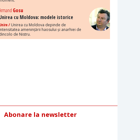
moment.
Armand
Gosu
Unirea cu Moldova: modele istorice
Unire /
Unirea cu Moldova depinde de
intensitatea amenințării haosului și anarhiei de
dincolo de Nistru.
Abonare la newsletter