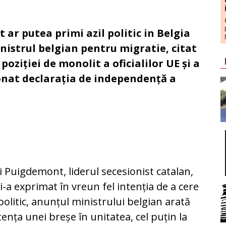
ar putea primi azil politic in Belgia
inistrul belgian pentru migratie, citat
oziției de monolit a oficialilor UE și a
onat declarația de independență a
 Puigdemont, liderul secesionist catalan,
i-a exprimat în vreun fel intenția de a cere
 politic, anunțul ministrului belgian arată
tența unei breșe în unitatea, cel puțin la