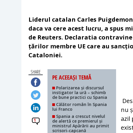
Liderul catalan Carles Puigdemont 
daca va cere acest lucru, a spus m
de Reuters. Declaratia contravine p
țărilor membre UE care au sancți
Cataloniei.
SHARE
PE ACEEAȘI TEMĂ
Polarizarea și discursul
instigator la ură – schimb
de bune practici cu Spania
Desi
Călător român în Spania
nu ș
lui Franco
Spania a crescut nivelul
azil
1
de alertă ce premierul și
ministrul Apărării au primit
exis
scrisori-capcană