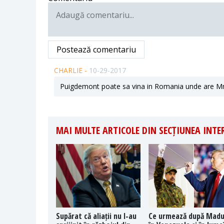
Postează comentariu
CHARLIE -
10-29-2017
Puigdemont poate sa vina in Romania unde are Mme
MAI MULTE ARTICOLE DIN SECȚIUNEA INT
Supărat că aliații nu l-au
Ce urmează după Mad