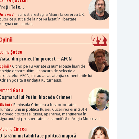
Dan
Perjovschi
Frații Tate...
Vis a vis /
...au fost arestați la Miami la cererea UK,
după ce Justiția de la noi i-a lăsat în libertate
magna cum laudae,
Opinii
Corina
Șuteu
Viața, din proiect în proiect – AFCN
Opinii /
Citind pe FB variate și numeroase luări de
poziție despre ultimul concurs de selecție a
proiectelor AFCN, mi-au atras atenția comentariile lui
Adrian Șoaită (Fundația Kulturhaus).
Armand
Gosu
Coșmarul lui Putin: blocada Crimeei
Război /
Peninsula Crimeea a fost prioritatea
numărul unu în politica Rusiei. Cucerirea ei în 2014
a dovedit puterea Rusiei, apărarea, menținerea în
siguranță și prosperitatea ei semnifică măreția Moscovei.
Melania
Cincea
O țară în instabilitate politică majoră