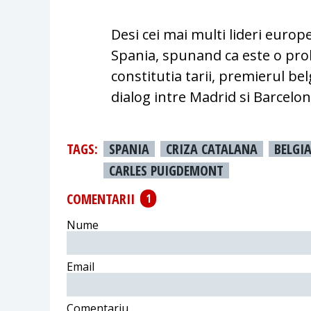
Desi cei mai multi lideri europ
Spania, spunand ca este o prob
constitutia tarii, premierul be
dialog intre Madrid si Barcelon
TAGS:
SPANIA
CRIZA CATALANA
BELGI
CARLES PUIGDEMONT
COMENTARII
1
Nume
Email
Comentariu