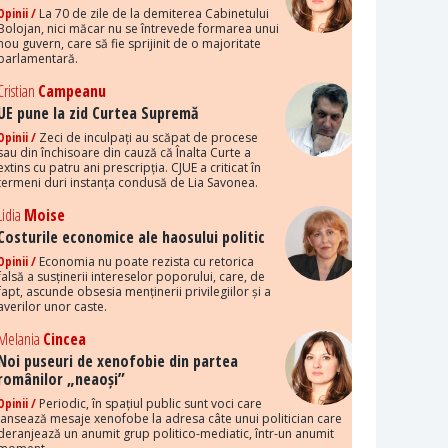
Opinii /
La 70 de zile de la demiterea Cabinetului
Bolojan, nici măcar nu se întrevede formarea unui
nou guvern, care să fie sprijinit de o majoritate
parlamentară.
Cristian
Campeanu
UE pune la zid Curtea Supremă
Opinii /
Zeci de inculpați au scăpat de procese
sau din închisoare din cauză că Înalta Curte a
extins cu patru ani prescripția. CJUE a criticat în
termeni duri instanța condusă de Lia Savonea.
Lidia
Moise
Costurile economice ale haosului politic
Opinii /
Economia nu poate rezista cu retorica
falsă a susținerii intereselor poporului, care, de
fapt, ascunde obsesia menținerii privilegiilor și a
averilor unor caste.
Melania
Cincea
Noi puseuri de xenofobie din partea
românilor „neaoși”
Opinii /
Periodic, în spațiul public sunt voci care
lansează mesaje xenofobe la adresa câte unui politician care
deranjează un anumit grup politico-mediatic, într-un anumit