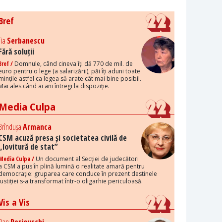
Bref
Tia
Serbanescu
Fără soluții
Bref /
Domnule, când cineva îți dă 770 de mil. de
euro pentru o lege (a salarizării), păi îți aduni toate
mințile astfel ca legea să arate cât mai bine posibil.
Mai ales când ai ani întregi la dispoziție.
Media Culpa
Brîndușa
Armanca
CSM acuză presa și societatea civilă de
„lovitură de stat”
Media Culpa /
Un document al Secției de judecători
a CSM a pus în plină lumină o realitate amară pentru
democrație: gruparea care conduce în prezent destinele
justiției s-a transformat într-o oligarhie periculoasă.
Vis a Vis