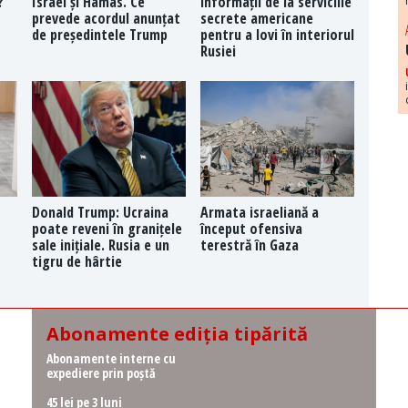
?
Israel și Hamas. Ce
informații de la serviciile
prevede acordul anunțat
secrete americane
de președintele Trump
pentru a lovi în interiorul
Rusiei
Donald Trump: Ucraina
Armata israeliană a
poate reveni în granițele
început ofensiva
sale inițiale. Rusia e un
terestră în Gaza
tigru de hârtie
Abonamente ediția tipărită
Abonamente interne cu
expediere prin poștă
45 lei pe 3 luni