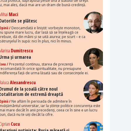
criza politică, suprapusă peste una a statului de drept
și, mai ales, dacă mai are un dram de bună-credință.
Mihai
Maci
Datoriile se plătesc
Opinii /
Deocamdată e liniștit: vorbește monoton,
nu spune mare lucru, dar lasă să se înțeleagă ce
trebuie, dă din mâini și se uită aiurea; pe scurt – e ca
pătrunjelul în supă: nici în plus, nici în minus.
Marina
Dumitrescu
Urma și urmarea
Eseu /
Prezentul continuu, starea de prezență
recomandată în orice spiritualitate, nu presupune
indiferența față de urma lăsată sau de consecințele ei.
Raluca
Alexandrescu
Drumul de la școală către noul
totalitarism de extremă dreaptă
Opinii /
Ne aflăm în perioada de admitere în
învățământul universitar, iar la științe politice concurența este
mai mare decât în anii precedenți, ceea ce în sine e un lucru
bun, dacă nu te uiți decât la cifre.
Ciprian
Cucu
Narațiuni putiniste: Rusia măreață și