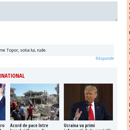
 Topor, sotia lui, rude.
Răspunde
ERNATIONAL
uro
Acord de pace între
Ucraina va primi