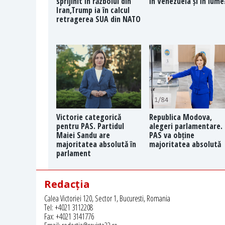
sprijinit în războiul din
în Venezuela și în lume
Iran,Trump ia în calcul
retragerea SUA din NATO
Victorie categorică
Republica Modova,
pentru PAS. Partidul
alegeri parlamentare.
Maiei Sandu are
PAS va obține
majoritatea absolută în
majoritatea absolută
parlament
Redacția
Calea Victoriei 120, Sector 1, Bucuresti, Romania
Tel: +4021 3112208
Fax: +4021 3141776