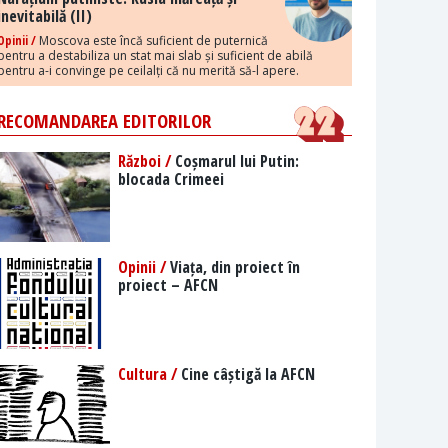
inevitabilă (II)
Opinii /
Moscova este încă suficient de puternică
pentru a destabiliza un stat mai slab și suficient de abilă
pentru a-i convinge pe ceilalți că nu merită să-l apere.
RECOMANDAREA EDITORILOR
Război /
Coșmarul lui Putin:
blocada Crimeei
Opinii /
Viața, din proiect în
proiect – AFCN
Cultura /
Cine câștigă la AFCN