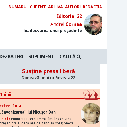
NUMĂRUL CURENT
ARHIVA
AUTORI
REDACȚIA
Editorial 22
Andrei
Cornea
Inadecvarea unui președinte
DEZBATERI
SUPLIMENT
CAUTĂ
Susține presa liberă
Donează pentru Revista22
Opinii
Andreea
Pora
„Savonizarea” lui Nicușor Dan
Opinii /
Puțini sunt cei care mai înțeleg ce vrea
președintele, dacă are de gând să soluționeze