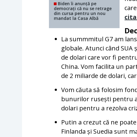
Biden îi anunță pe
care
democrați că nu se retrage
din cursa pentru un nou
cit
mandat la Casa Albă
Dec
La summmitul G7 am lansat
globale. Atunci când SUA ș
de dolari care vor fi pentr
China. Vom facilita un part
de 2 miliarde de dolari, ca
Vom căuta să folosim fondu
bunurilor rusești pentru a
dolari pentru a rezolva cr
Putin a crezut că ne poate 
Finlanda și Suedia sunt ma