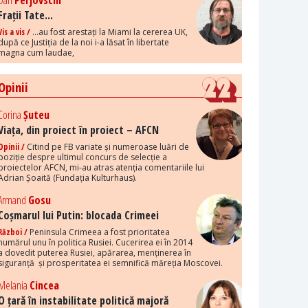
Dan
Perjovschi
Frații Tate...
Vis a vis /
...au fost arestați la Miami la cererea UK,
după ce Justiția de la noi i-a lăsat în libertate
magna cum laudae,
Opinii
Corina
Șuteu
Viața, din proiect în proiect – AFCN
Opinii /
Citind pe FB variate și numeroase luări de
poziție despre ultimul concurs de selecție a
proiectelor AFCN, mi-au atras atenția comentariile lui
Adrian Șoaită (Fundația Kulturhaus).
Armand
Gosu
Coșmarul lui Putin: blocada Crimeei
Război /
Peninsula Crimeea a fost prioritatea
numărul unu în politica Rusiei. Cucerirea ei în 2014
a dovedit puterea Rusiei, apărarea, menținerea în
siguranță și prosperitatea ei semnifică măreția Moscovei.
Melania
Cincea
O țară în instabilitate politică majoră