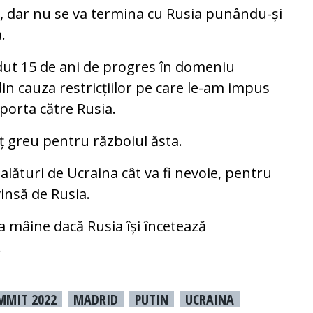
, dar nu se va termina cu Rusia punându-și
.
erdut 15 de ani de progres în domeniu
n cauza restricțiilor pe care le-am impus
xporta către Rusia.
reț greu pentru războiul ăsta.
alături de Ucraina cât va fi nevoie, pentru
vinsă de Rusia.
a mâine dacă Rusia își încetează
.
MMIT 2022
MADRID
PUTIN
UCRAINA