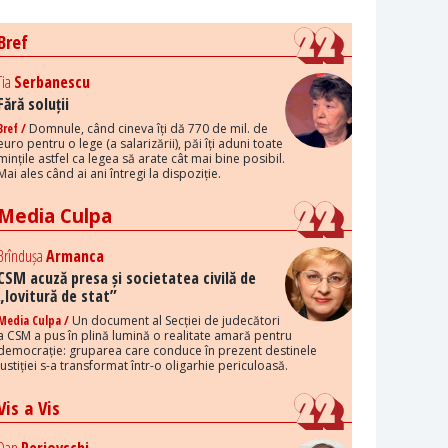
Bref
Tia
Serbanescu
Fără soluții
Bref /
Domnule, când cineva îți dă 770 de mil. de
euro pentru o lege (a salarizării), păi îți aduni toate
mințile astfel ca legea să arate cât mai bine posibil.
Mai ales când ai ani întregi la dispoziție.
Media Culpa
Brîndușa
Armanca
CSM acuză presa și societatea civilă de
„lovitură de stat”
Media Culpa /
Un document al Secției de judecători
a CSM a pus în plină lumină o realitate amară pentru
democrație: gruparea care conduce în prezent destinele
justiției s-a transformat într-o oligarhie periculoasă.
Vis a Vis