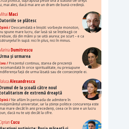
criza politică, suprapusă peste una a statului de drept
și, mai ales, dacă mai are un dram de bună-credință.
Mihai
Maci
Datoriile se plătesc
Opinii /
Deocamdată e liniștit: vorbește monoton,
nu spune mare lucru, dar lasă să se înțeleagă ce
trebuie, dă din mâini și se uită aiurea; pe scurt – e ca
pătrunjelul în supă: nici în plus, nici în minus.
Marina
Dumitrescu
Urma și urmarea
Eseu /
Prezentul continuu, starea de prezență
recomandată în orice spiritualitate, nu presupune
indiferența față de urma lăsată sau de consecințele ei.
Raluca
Alexandrescu
Drumul de la școală către noul
totalitarism de extremă dreaptă
Opinii /
Ne aflăm în perioada de admitere în
învățământul universitar, iar la științe politice concurența este
mai mare decât în anii precedenți, ceea ce în sine e un lucru
bun, dacă nu te uiți decât la cifre.
Ciprian
Cucu
Narațiuni putiniste: Rusia măreață și