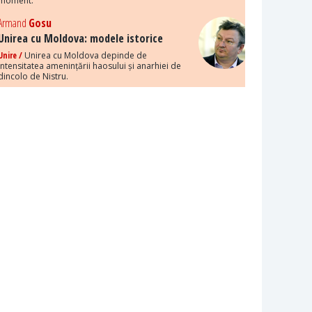
moment.
Armand
Gosu
Unirea cu Moldova: modele istorice
Unire /
Unirea cu Moldova depinde de
intensitatea amenințării haosului și anarhiei de
dincolo de Nistru.