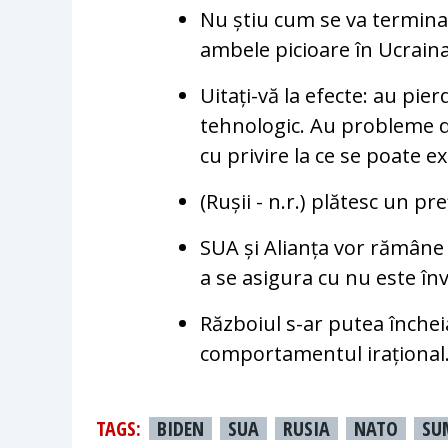
Nu știu cum se va termina
ambele picioare în Ucraina
Uitați-vă la efecte: au pi
tehnologic. Au probleme di
cu privire la ce se poate e
(Rușii - n.r.) plătesc un p
SUA și Alianța vor rămâne 
a se asigura cu nu este în
Războiul s-ar putea închei
comportamentul irațional
TAGS:
BIDEN
SUA
RUSIA
NATO
SU