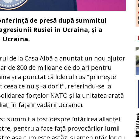
conferință de presă după summitul
resiunii Rusiei în Ucraina, și a
u Ucraina.
rul de la Casa Albă a anunțat un nou ajutor
tar de 800 de milioane de dolari pentru
ina și a punctat că liderul rus "primește
t ceea ce nu și-a dorit", referindu-se la
olidarea forțelor NATO și la unitatea arată
liați în fața invadării Ucrainei.
st summit a fost despre întărirea alianței
tre, pentru a face față provocărilor lumii
tre așa cum este astăzi și amenințărilor cu