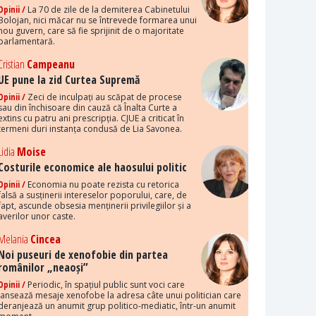
Opinii /
La 70 de zile de la demiterea Cabinetului
Bolojan, nici măcar nu se întrevede formarea unui
nou guvern, care să fie sprijinit de o majoritate
parlamentară.
Cristian
Campeanu
UE pune la zid Curtea Supremă
Opinii /
Zeci de inculpați au scăpat de procese
sau din închisoare din cauză că Înalta Curte a
extins cu patru ani prescripția. CJUE a criticat în
termeni duri instanța condusă de Lia Savonea.
Lidia
Moise
Costurile economice ale haosului politic
Opinii /
Economia nu poate rezista cu retorica
falsă a susținerii intereselor poporului, care, de
fapt, ascunde obsesia menținerii privilegiilor și a
averilor unor caste.
Melania
Cincea
Noi puseuri de xenofobie din partea
românilor „neaoși”
Opinii /
Periodic, în spațiul public sunt voci care
lansează mesaje xenofobe la adresa câte unui politician care
deranjează un anumit grup politico-mediatic, într-un anumit