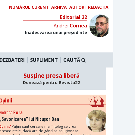
NUMĂRUL CURENT
ARHIVA
AUTORI
REDACȚIA
Editorial 22
Andrei
Cornea
Inadecvarea unui președinte
DEZBATERI
SUPLIMENT
CAUTĂ
Susține presa liberă
Donează pentru Revista22
Opinii
Andreea
Pora
„Savonizarea” lui Nicușor Dan
Opinii /
Puțini sunt cei care mai înțeleg ce vrea
președintele, dacă are de gând să soluționeze