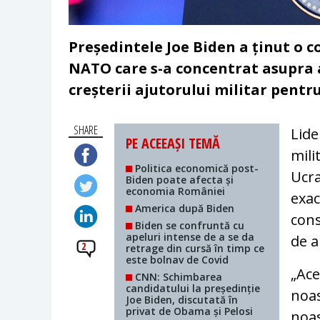
Președintele Joe Biden a ținut o 
NATO care s-a concentrat asupra ag
creșterii ajutorului militar pentr
SHARE
Lide
PE ACEEAȘI TEMĂ
mili
Politica economică post-
Ucra
Biden poate afecta și
economia României
exac
America după Biden
cons
Biden se confruntă cu
apeluri intense de a se da
de a
2
retrage din cursă în timp ce
este bolnav de Covid
„Ace
CNN: Schimbarea
candidatului la președinție
noas
Joe Biden, discutată în
privat de Obama și Pelosi
noas