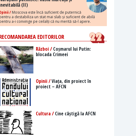
inevitabilă (II)
Opinii /
Moscova este încă suficient de puternică
pentru a destabiliza un stat mai slab și suficient de abilă
pentru a-i convinge pe ceilalți că nu merită să-l apere.
RECOMANDAREA EDITORILOR
Război /
Coșmarul lui Putin:
blocada Crimeei
Opinii /
Viața, din proiect în
proiect – AFCN
Cultura /
Cine câștigă la AFCN