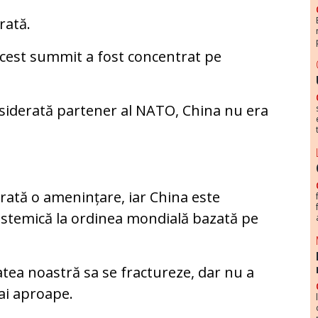
rată.
acest summit a fost concentrat pe
nsiderată partener al NATO, China nu era
rată o amenințare, iar China este
istemică la ordinea mondială bazată pe
tatea noastră sa se fractureze, dar nu a
ai aproape.