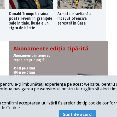
Donald Trump: Ucraina
Armata israeliană a
poate reveni în granițele
început ofensiva
sale inițiale. Rusia e un
terestră în Gaza
tigru de hârtie
Abonamente ediția tipărită
Abonamente interne cu
expediere prin poștă
45 lei pe 3 luni
80 lei pe 6 luni
150 lei pe 1 an
entru a-ți îmbunătăți experiența pe acest website, pentru a-
Abonamente interne cu
ontinua navigarea pe website-ul nostru te rugăm să aloci timpu
ridicare de la redacție
36 lei pe 3 luni
62 lei pe 6 luni
onfirmi acceptarea utilizării fișierelor de tip cookie conform
115 lei pe 1 an
a de Cookie.
Sunt de acord