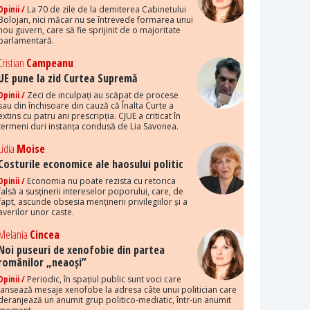
Opinii /
La 70 de zile de la demiterea Cabinetului
Bolojan, nici măcar nu se întrevede formarea unui
nou guvern, care să fie sprijinit de o majoritate
parlamentară.
Cristian
Campeanu
UE pune la zid Curtea Supremă
Opinii /
Zeci de inculpați au scăpat de procese
sau din închisoare din cauză că Înalta Curte a
extins cu patru ani prescripția. CJUE a criticat în
termeni duri instanța condusă de Lia Savonea.
Lidia
Moise
Costurile economice ale haosului politic
Opinii /
Economia nu poate rezista cu retorica
falsă a susținerii intereselor poporului, care, de
fapt, ascunde obsesia menținerii privilegiilor și a
averilor unor caste.
Melania
Cincea
Noi puseuri de xenofobie din partea
românilor „neaoși”
Opinii /
Periodic, în spațiul public sunt voci care
lansează mesaje xenofobe la adresa câte unui politician care
deranjează un anumit grup politico-mediatic, într-un anumit