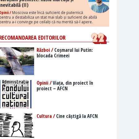
inevitabilă (II)
Opinii /
Moscova este încă suficient de puternică
pentru a destabiliza un stat mai slab și suficient de abilă
pentru a-i convinge pe ceilalți că nu merită să-l apere.
RECOMANDAREA EDITORILOR
Război /
Coșmarul lui Putin:
blocada Crimeei
Opinii /
Viața, din proiect în
proiect – AFCN
Cultura /
Cine câștigă la AFCN