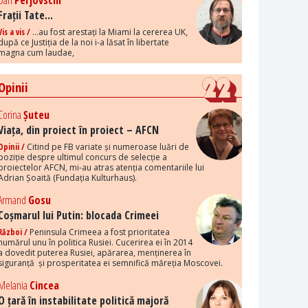
Dan
Perjovschi
Frații Tate...
Vis a vis /
...au fost arestați la Miami la cererea UK,
după ce Justiția de la noi i-a lăsat în libertate
magna cum laudae,
Opinii
Corina
Șuteu
Viața, din proiect în proiect – AFCN
Opinii /
Citind pe FB variate și numeroase luări de
poziție despre ultimul concurs de selecție a
proiectelor AFCN, mi-au atras atenția comentariile lui
Adrian Șoaită (Fundația Kulturhaus).
Armand
Gosu
Coșmarul lui Putin: blocada Crimeei
Război /
Peninsula Crimeea a fost prioritatea
numărul unu în politica Rusiei. Cucerirea ei în 2014
a dovedit puterea Rusiei, apărarea, menținerea în
siguranță și prosperitatea ei semnifică măreția Moscovei.
Melania
Cincea
O țară în instabilitate politică majoră