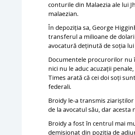
conturile din Malaezia ale lui 
malaezian.
În depoziția sa, George Higgi
transferul a milioane de dolari
avocatură deținută de soția lui 
Documentele procurorilor nu îl 
nici nu le aduc acuzații penale
Times arată că cei doi soți sun
federali.
Broidy le-a transmis ziariștil
de la avocatul său, dar acesta 
Broidy a fost în centrul mai mul
demisionat din poziția de adju