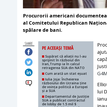
Procurorii americani documenteaz
al Comitetului Republican Național
spălare de bani.
SHARE
Proc
PE ACEEAȘI TEMĂ
ajut
Supărat că aliații nu l-au
capă
sprijinit în războiul din
Iran,Trump ia în calcul
Just
retragerea SUA din NATO
G4M
Cum arată un stat eșuat
Iulia Joja: Încheierea
0
războiului din Ucraina ține
Elli
de voința politică a Europei
și a SUA
lui 
Departamentul de Justiție
ianu
SUA a publicat contractul
de lobby de 1.5 mil $
inau