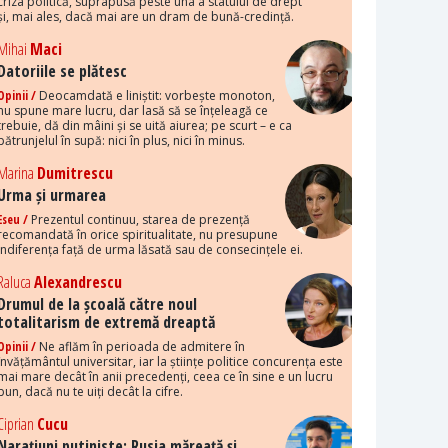
criza politică, suprapusă peste una a statului de drept
și, mai ales, dacă mai are un dram de bună-credință.
Mihai
Maci
Datoriile se plătesc
Opinii /
Deocamdată e liniștit: vorbește monoton,
nu spune mare lucru, dar lasă să se înțeleagă ce
trebuie, dă din mâini și se uită aiurea; pe scurt – e ca
pătrunjelul în supă: nici în plus, nici în minus.
Marina
Dumitrescu
Urma și urmarea
Eseu /
Prezentul continuu, starea de prezență
recomandată în orice spiritualitate, nu presupune
indiferența față de urma lăsată sau de consecințele ei.
Raluca
Alexandrescu
Drumul de la școală către noul
totalitarism de extremă dreaptă
Opinii /
Ne aflăm în perioada de admitere în
învățământul universitar, iar la științe politice concurența este
mai mare decât în anii precedenți, ceea ce în sine e un lucru
bun, dacă nu te uiți decât la cifre.
Ciprian
Cucu
Narațiuni putiniste: Rusia măreață și