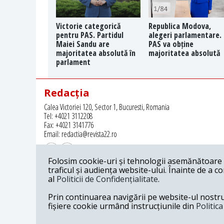
Victorie categorică
Republica Modova,
pentru PAS. Partidul
alegeri parlamentare.
Maiei Sandu are
PAS va obține
majoritatea absolută în
majoritatea absolută
parlament
Redacția
Calea Victoriei 120, Sector 1, Bucuresti, Romania
Tel: +4021 3112208
Fax: +4021 3141776
Email: redactia@revista22.ro
Folosim cookie-uri și tehnologii asemănătoare p
traficul și audiența website-ului. Înainte de a c
al
Politicii de Confidențialitate
.
Revista 22 este editata de
Grupul pentru Dialog Social
Prin continuarea navigării pe website-ul nostru c
fișiere cookie urmând instrucțiunile din
Politic