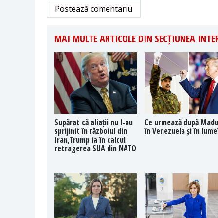
Postează comentariu
MAI MULTE ARTICOLE DIN SECȚIUNEA INT
Supărat că aliații nu l-au
Ce urmează după Mad
sprijinit în războiul din
în Venezuela și în lume
Iran,Trump ia în calcul
retragerea SUA din NATO