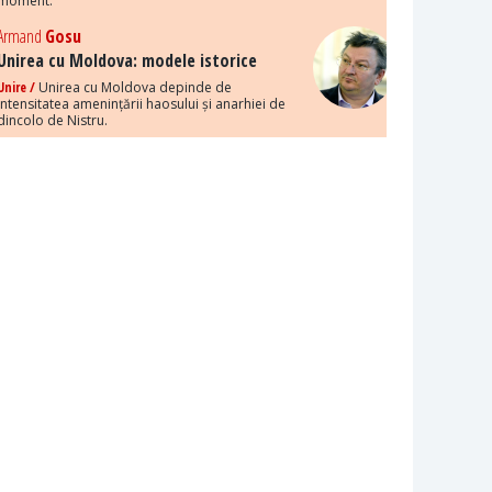
moment.
Armand
Gosu
Unirea cu Moldova: modele istorice
Unire /
Unirea cu Moldova depinde de
intensitatea amenințării haosului și anarhiei de
dincolo de Nistru.