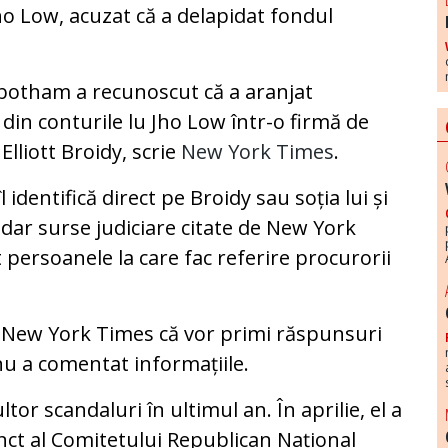
Jho Low, acuzat că a delapidat fondul
nbotham a recunoscut că a aranjat
 din conturile lu Jho Low într-o firmă de
Elliott Broidy, scrie
New York Times
.
identifică direct pe Broidy sau soția lui și
, dar surse judiciare citate de New York
t persoanele la care fac referire procurorii
or New York Times că vor primi răspunsuri
nu a comentat informațiile.
tor scandaluri în ultimul an. În aprilie, el a
nct al Comitetului Republican Național