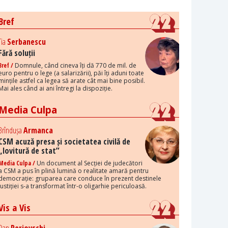
Bref
Tia
Serbanescu
Fără soluții
Bref /
Domnule, când cineva îți dă 770 de mil. de
euro pentru o lege (a salarizării), păi îți aduni toate
mințile astfel ca legea să arate cât mai bine posibil.
Mai ales când ai ani întregi la dispoziție.
Media Culpa
Brîndușa
Armanca
CSM acuză presa și societatea civilă de
„lovitură de stat”
Media Culpa /
Un document al Secției de judecători
a CSM a pus în plină lumină o realitate amară pentru
democrație: gruparea care conduce în prezent destinele
justiției s-a transformat într-o oligarhie periculoasă.
Vis a Vis