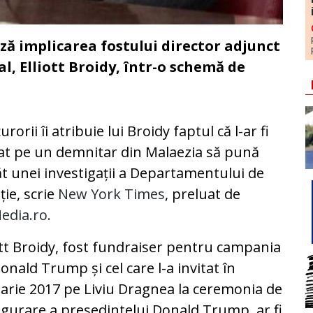
ă implicarea fostului director adjunct
, Elliott Broidy, într-o schemă de
urorii îi atribuie lui Broidy faptul că l-ar fi
at pe un demnitar din Malaezia să pună
t unei investigații a Departamentului de
iție, scrie
New York Times
, preluat de
edia.ro.
ott Broidy, fost fundraiser pentru campania
Donald Trump și cel care l-a invitat în
arie 2017 pe Liviu Dragnea la ceremonia de
gurare a președintelui Donald Trump, ar fi