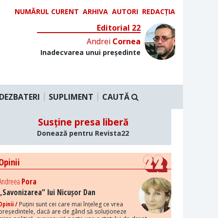
NUMĂRUL CURENT
ARHIVA
AUTORI
REDACȚIA
Editorial 22
Andrei
Cornea
Inadecvarea unui președinte
DEZBATERI
SUPLIMENT
CAUTĂ
Susține presa liberă
Donează pentru Revista22
Opinii
Andreea
Pora
„Savonizarea” lui Nicușor Dan
Opinii /
Puțini sunt cei care mai înțeleg ce vrea
președintele, dacă are de gând să soluționeze