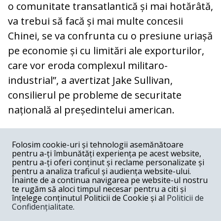
o comunitate transatlantică și mai hotărâtă,
va trebui să facă și mai multe concesii
Chinei, se va confrunta cu o presiune uriașă
pe economie și cu limitări ale exporturilor,
care vor eroda complexul militaro-
industrial”, a avertizat Jake Sullivan,
consilierul pe probleme de securitate
națională al președintelui american.
COMENTARII
0
Folosim cookie-uri și tehnologii asemănătoare
pentru a-ți îmbunătăți experiența pe acest website,
Nume
pentru a-ți oferi conținut și reclame personalizate și
pentru a analiza traficul și audiența website-ului.
Înainte de a continua navigarea pe website-ul nostru
Email
te rugăm să aloci timpul necesar pentru a citi și
înțelege conținutul Politicii de Cookie și al
Politicii de
Confidențialitate
.
Comentariu