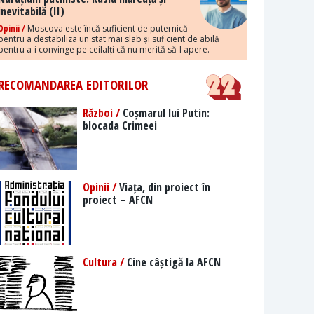
inevitabilă (II)
Opinii /
Moscova este încă suficient de puternică
pentru a destabiliza un stat mai slab și suficient de abilă
pentru a-i convinge pe ceilalți că nu merită să-l apere.
RECOMANDAREA EDITORILOR
Război /
Coșmarul lui Putin:
blocada Crimeei
Opinii /
Viața, din proiect în
proiect – AFCN
Cultura /
Cine câștigă la AFCN