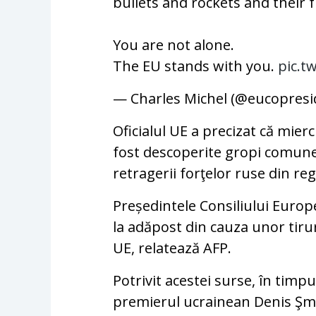
bullets and rockets and their
You are not alone.
The EU stands with you.
pic.t
— Charles Michel (@eucopres
Oficialul UE a precizat că mier
fost descoperite gropi comune p
retragerii forţelor ruse din re
Președintele Consiliului Europ
la adăpost din cauza unor tiru
UE, relatează AFP.
Potrivit acestei surse, în timpu
premierul ucrainean Denis Şmig