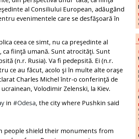
şedinte al Consiliului European, adăugând
pentru evenimentele care se desfăşoară în
lica ceea ce simt, nu ca preşedinte al
, ca fiinţă umană. Sunt atrocităţi. Sunt
tă (n.r. Rusia). Va fi pedepsită. Ei (n.r.
tru ce au făcut, acolo şi în multe alte oraşe
declarat Charles Michel într-o conferinţă de
crainean, Volodimir Zelenski, la Kiev.
ay
in
#Odesa
, the city where Pushkin said
n people shield their monuments from