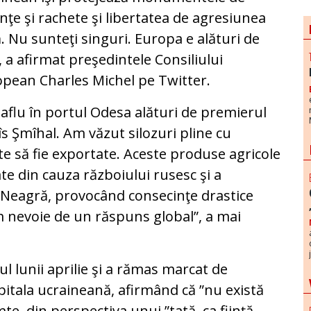
nţe şi rachete şi libertatea de agresiunea
. Nu sunteţi singuri. Europa e alături de
”, a afirmat preşedintele Consiliului
pean Charles Michel pe Twitter.
aflu în portul Odesa alături de premierul
s Şmîhal. Am văzut silozuri pline cu
e să fie exportate. Aceste produse agricole
e din cauza războiului rusesc şi a
a Neagră, provocând consecinţe drastice
m nevoie de un răspuns global”, a mai
tul lunii aprilie şi a rămas marcat de
capitala ucraineană, afirmând că ”nu există
te, din perspectiva unui ”tată, ca fiinţă