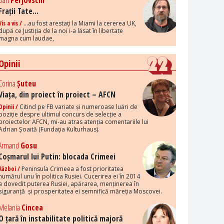
Dan
Perjovschi
Frații Tate...
Vis a vis /
...au fost arestați la Miami la cererea UK,
după ce Justiția de la noi i-a lăsat în libertate
magna cum laudae,
Opinii
Corina
Șuteu
Viața, din proiect în proiect – AFCN
Opinii /
Citind pe FB variate și numeroase luări de
poziție despre ultimul concurs de selecție a
proiectelor AFCN, mi-au atras atenția comentariile lui
Adrian Șoaită (Fundația Kulturhaus).
Armand
Gosu
Coșmarul lui Putin: blocada Crimeei
Război /
Peninsula Crimeea a fost prioritatea
numărul unu în politica Rusiei. Cucerirea ei în 2014
a dovedit puterea Rusiei, apărarea, menținerea în
siguranță și prosperitatea ei semnifică măreția Moscovei.
Melania
Cincea
O țară în instabilitate politică majoră