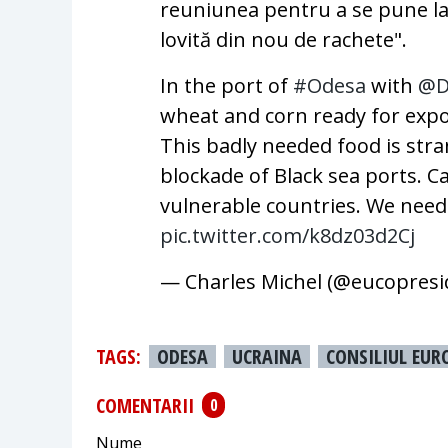
reuniunea pentru a se pune la
lovită din nou de rachete".
In the port of
#Odesa
with
@D
wheat and corn ready for expo
This badly needed food is str
blockade of Black sea ports. 
vulnerable countries. We need
pic.twitter.com/k8dz03d2Cj
— Charles Michel (@eucopres
TAGS:
ODESA
UCRAINA
CONSILIUL EUR
COMENTARII
0
Nume