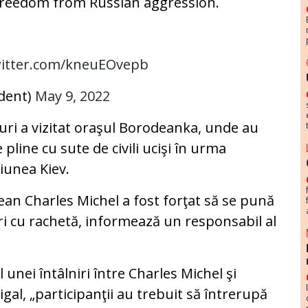
 freedom from Russian aggression.
witter.com/kneuEOvepb
ident)
May 9, 2022
curi a vizitat oraşul Borodeanka, unde au
line cu sute de civili ucişi în urma
giunea Kiev.
ean Charles Michel a fost forţat să se pună
ri cu rachetă, informează un responsabil al
l unei întâlniri între Charles Michel şi
al, „participanţii au trebuit să întrerupă