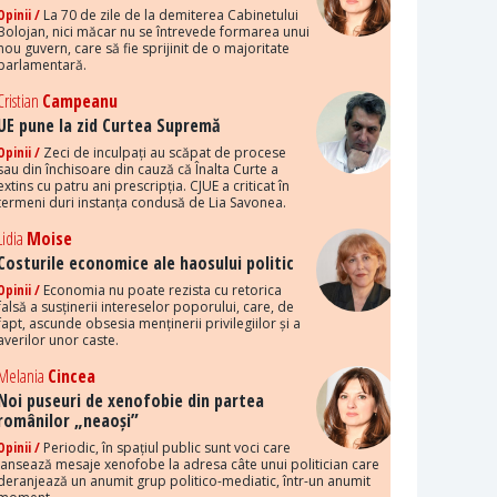
Opinii /
La 70 de zile de la demiterea Cabinetului
Bolojan, nici măcar nu se întrevede formarea unui
nou guvern, care să fie sprijinit de o majoritate
parlamentară.
Cristian
Campeanu
UE pune la zid Curtea Supremă
Opinii /
Zeci de inculpați au scăpat de procese
sau din închisoare din cauză că Înalta Curte a
extins cu patru ani prescripția. CJUE a criticat în
termeni duri instanța condusă de Lia Savonea.
Lidia
Moise
Costurile economice ale haosului politic
Opinii /
Economia nu poate rezista cu retorica
falsă a susținerii intereselor poporului, care, de
fapt, ascunde obsesia menținerii privilegiilor și a
averilor unor caste.
Melania
Cincea
Noi puseuri de xenofobie din partea
românilor „neaoși”
Opinii /
Periodic, în spațiul public sunt voci care
lansează mesaje xenofobe la adresa câte unui politician care
deranjează un anumit grup politico-mediatic, într-un anumit