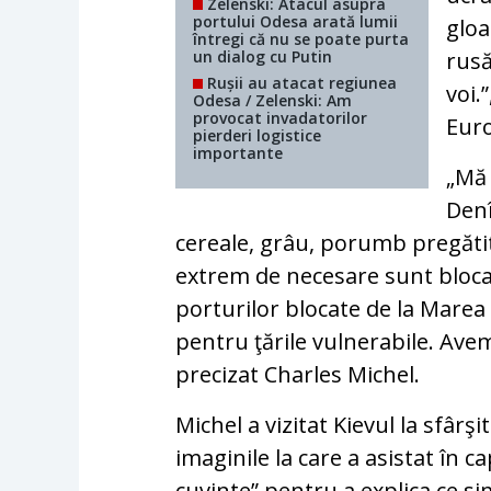
Zelenski: Atacul asupra
portului Odesa arată lumii
gloa
întregi că nu se poate purta
un dialog cu Putin
rusă
Rușii au atacat regiunea
voi.
Odesa / Zelenski: Am
provocat invadatorilor
Euro
pierderi logistice
importante
„Mă 
Denî
cereale, grâu, porumb pregătit
extrem de necesare sunt blocat
porturilor blocate de la Mare
pentru ţările vulnerabile. Ave
precizat Charles Michel.
Michel a vizitat Kievul la sfârşi
imaginile la care a asistat în 
cuvinte” pentru a explica ce sim