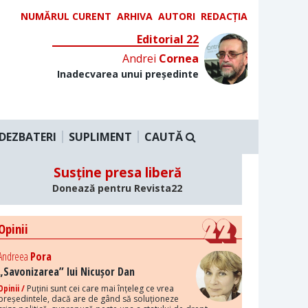
NUMĂRUL CURENT
ARHIVA
AUTORI
REDACȚIA
Editorial 22
Andrei
Cornea
Inadecvarea unui președinte
DEZBATERI
SUPLIMENT
CAUTĂ
Susține presa liberă
Donează pentru Revista22
Opinii
Andreea
Pora
„Savonizarea” lui Nicușor Dan
Opinii /
Puțini sunt cei care mai înțeleg ce vrea
președintele, dacă are de gând să soluționeze