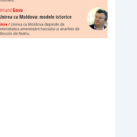
moment.
Armand
Gosu
Unirea cu Moldova: modele istorice
Unire /
Unirea cu Moldova depinde de
intensitatea amenințării haosului și anarhiei de
dincolo de Nistru.