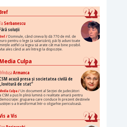
Bref
Tia
Serbanescu
Fără soluții
Bref /
Domnule, când cineva îți dă 770 de mil. de
euro pentru o lege (a salarizării), păi îți aduni toate
mințile astfel ca legea să arate cât mai bine posibil.
Mai ales când ai ani întregi la dispoziție.
Media Culpa
Brîndușa
Armanca
CSM acuză presa și societatea civilă de
„lovitură de stat”
Media Culpa /
Un document al Secției de judecători
a CSM a pus în plină lumină o realitate amară pentru
democrație: gruparea care conduce în prezent destinele
justiției s-a transformat într-o oligarhie periculoasă.
Vis a Vis