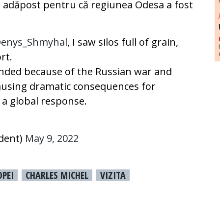
 adăpost pentru că regiunea Odesa a fost
enys_Shmyhal
, I saw silos full of grain,
rt.
anded because of the Russian war and
Causing dramatic consequences for
 a global response.
ident)
May 9, 2022
OPEI
CHARLES MICHEL
VIZITA