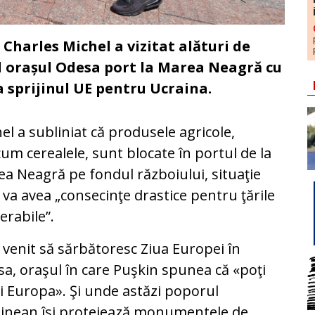
Charles Michel a vizitat alături de
 orașul Odesa port la Marea Neagră cu
a sprijinul UE pentru Ucraina.
el a subliniat că produsele agricole,
um cerealele, sunt blocate în portul de la
a Neagră pe fondul războiului, situaţie
 va avea „consecinţe drastice pentru ţările
erabile”.
venit să sărbătoresc Ziua Europei în
a, oraşul în care Puşkin spunea că «poţi
i Europa». Şi unde astăzi poporul
inean îşi protejează monumentele de