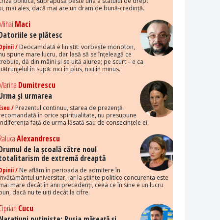
criza politică, suprapusă peste una a statului de drept
și, mai ales, dacă mai are un dram de bună-credință.
Mihai
Maci
Datoriile se plătesc
Opinii /
Deocamdată e liniștit: vorbește monoton,
nu spune mare lucru, dar lasă să se înțeleagă ce
trebuie, dă din mâini și se uită aiurea; pe scurt – e ca
pătrunjelul în supă: nici în plus, nici în minus.
Marina
Dumitrescu
Urma și urmarea
Eseu /
Prezentul continuu, starea de prezență
recomandată în orice spiritualitate, nu presupune
indiferența față de urma lăsată sau de consecințele ei.
Raluca
Alexandrescu
Drumul de la școală către noul
totalitarism de extremă dreaptă
Opinii /
Ne aflăm în perioada de admitere în
învățământul universitar, iar la științe politice concurența este
mai mare decât în anii precedenți, ceea ce în sine e un lucru
bun, dacă nu te uiți decât la cifre.
Ciprian
Cucu
Narațiuni putiniste: Rusia măreață și