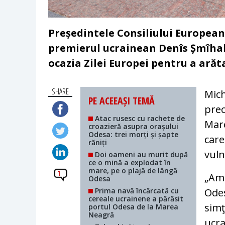
Președintele Consiliului European 
premierul ucrainean Denîs Șmîhal
ocazia Zilei Europei pentru a arăt
SHARE
Mich
PE ACEEAȘI TEMĂ
prec
Atac rusesc cu rachete de
Mare
croazieră asupra orașului
Odesa: trei morți și șapte
care
răniți
vuln
Doi oameni au murit după
ce o mină a explodat în
mare, pe o plajă de lângă
1
„Am 
Odesa
Prima navă încărcată cu
Odes
cereale ucrainene a părăsit
simţ
portul Odesa de la Marea
Neagră
ucra