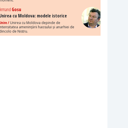
moment.
Armand
Gosu
Unirea cu Moldova: modele istorice
Unire /
Unirea cu Moldova depinde de
intensitatea amenințării haosului și anarhiei de
dincolo de Nistru.