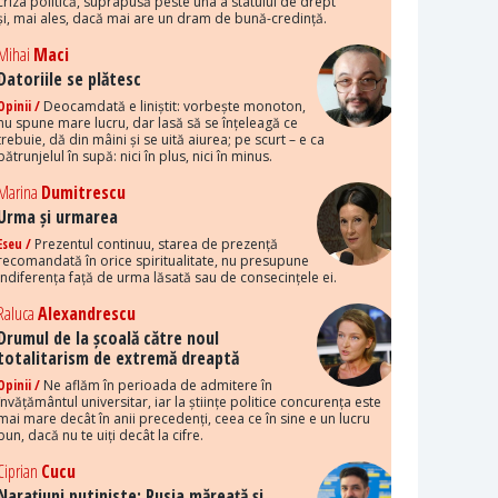
criza politică, suprapusă peste una a statului de drept
și, mai ales, dacă mai are un dram de bună-credință.
Mihai
Maci
Datoriile se plătesc
Opinii /
Deocamdată e liniștit: vorbește monoton,
nu spune mare lucru, dar lasă să se înțeleagă ce
trebuie, dă din mâini și se uită aiurea; pe scurt – e ca
pătrunjelul în supă: nici în plus, nici în minus.
Marina
Dumitrescu
Urma și urmarea
Eseu /
Prezentul continuu, starea de prezență
recomandată în orice spiritualitate, nu presupune
indiferența față de urma lăsată sau de consecințele ei.
Raluca
Alexandrescu
Drumul de la școală către noul
totalitarism de extremă dreaptă
Opinii /
Ne aflăm în perioada de admitere în
învățământul universitar, iar la științe politice concurența este
mai mare decât în anii precedenți, ceea ce în sine e un lucru
bun, dacă nu te uiți decât la cifre.
Ciprian
Cucu
Narațiuni putiniste: Rusia măreață și