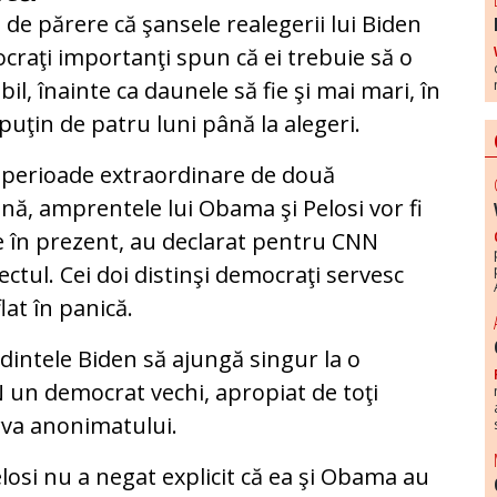
 de părere că şansele realegerii lui Biden
raţi importanţi spun că ei trebuie să o
il, înainte ca daunele să fie şi mai mari, în
 puţin de patru luni până la alegeri.
ei perioade extraordinare de două
nă, amprentele lui Obama şi Pelosi vor fi
e în prezent, au declarat pentru CNN
ctul. Cei doi distinşi democraţi servesc
at în panică.
edintele Biden să ajungă singur la o
N un democrat vechi, apropiat de toţi
erva anonimatului.
losi nu a negat explicit că ea şi Obama au