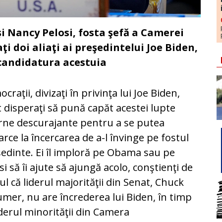
 Nancy Pelosi, fosta şefă a Camerei
i doi aliaţi ai preşedintelui Joe Biden,
 candidatura acestuia
craţii, divizaţi în privinţa lui Joe Biden,
 disperaţi să pună capăt acestei lupte
rne descurajante pentru a se putea
arce la încercarea de a-l învinge pe fostul
edinte. Ei îl imploră pe Obama sau pe
si să îi ajute să ajungă acolo, conştienţi de
ul că liderul majorităţii din Senat, Chuck
mer, nu are încrederea lui Biden, în timp
iderul minorităţii din Camera