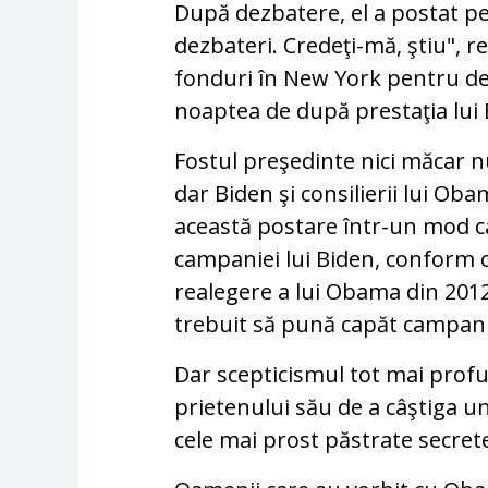
După dezbatere, el a postat pe 
dezbateri. Credeţi-mă, ştiu", 
fonduri în New York pentru de
noaptea de după prestaţia lui 
Fostul preşedinte nici măcar nu
dar Biden şi consilierii lui O
această postare într-un mod ca
campaniei lui Biden, conform 
realegere a lui Obama din 2012
trebuit să pună capăt campani
Dar scepticismul tot mai profu
prietenului său de a câştiga u
cele mai prost păstrate secret