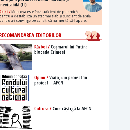
inevitabilă (II)
Opinii /
Moscova este încă suficient de puternică
pentru a destabiliza un stat mai slab și suficient de abilă
pentru a-i convinge pe ceilalți că nu merită să-l apere.
RECOMANDAREA EDITORILOR
Război /
Coșmarul lui Putin:
blocada Crimeei
Opinii /
Viața, din proiect în
proiect – AFCN
Cultura /
Cine câștigă la AFCN