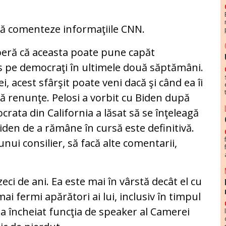
să comenteze informaţiile CNN.
 speră că aceasta poate pune capăt
ns pe democraţi în ultimele două săptămâni.
, acest sfârşit poate veni dacă şi când ea îi
să renunţe. Pelosi a vorbit cu Biden după
rata din California a lăsat să se înţeleagă
Biden de a rămâne în cursă este definitivă.
unui consilier, să facă alte comentarii,
eci de ani. Ea este mai în vârstă decât el cu
mai fermi apărători ai lui, inclusiv în timpul
-a încheiat funcţia de speaker al Camerei