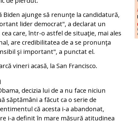
ic de pierdut.
ă Biden ajunge să renunţe la candidatură,
portant lider democrat", a declarat un
ea care, într-o astfel de situaţie, mai ales
al, are credibilitatea de a se pronunţa
sibil şi important", a punctat el.
arcă vineri acasă, la San Francisco.
a
Obama, decizia lui de a nu face niciun
ă săptămâni a făcut ca o serie de
sentimentul că acesta i-a abandonat,
are i-a definit în mare măsură atitudinea