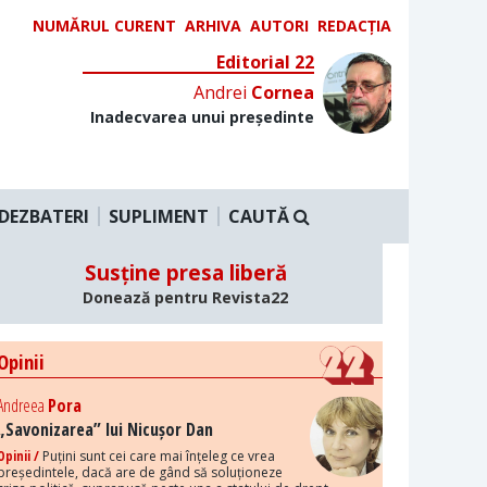
NUMĂRUL CURENT
ARHIVA
AUTORI
REDACȚIA
Editorial 22
Andrei
Cornea
Inadecvarea unui președinte
DEZBATERI
SUPLIMENT
CAUTĂ
Susține presa liberă
Donează pentru Revista22
Opinii
Andreea
Pora
„Savonizarea” lui Nicușor Dan
Opinii /
Puțini sunt cei care mai înțeleg ce vrea
președintele, dacă are de gând să soluționeze