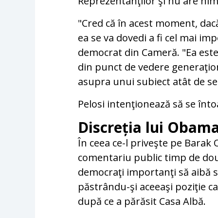
Reprezentanţilor şi nu are nim
"Cred că în acest moment, dac
ea se va dovedi a fi cel mai im
democrat din Cameră. "Ea este c
din punct de vedere generaţion
asupra unui subiect atât de sen
Pelosi intenţionează să se înto
Discreția lui Obam
În ceea ce-l priveşte pe Barak 
comentariu public timp de dou
democraţi importanţi să aibă 
păstrându-şi aceeaşi poziţie c
după ce a părăsit Casa Albă.