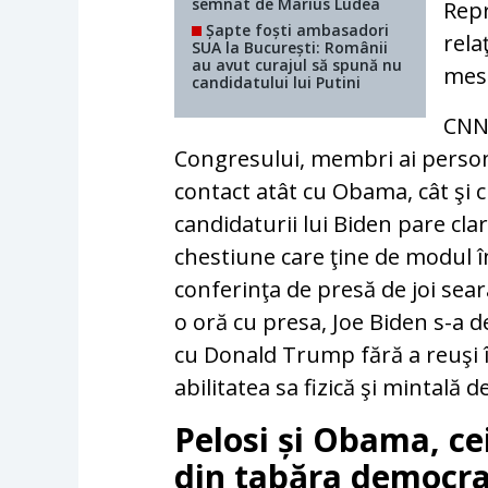
semnat de Marius Ludea
Repr
Șapte foști ambasadori
rela
SUA la București: Românii
au avut curajul să spună nu
mesa
candidatului lui Putini
CNN 
Congresului, membri ai person
contact atât cu Obama, cât şi cu
candidaturii lui Biden pare cla
chestiune care ţine de modul î
conferinţa de presă de joi sear
o oră cu presa, Joe Biden s-a 
cu Donald Trump fără a reuşi î
abilitatea sa fizică şi mintală 
Pelosi și Obama, cei
din tabăra democr