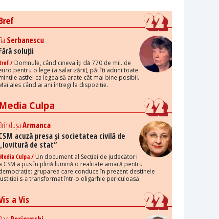
Bref
Tia
Serbanescu
Fără soluții
Bref /
Domnule, când cineva îți dă 770 de mil. de
euro pentru o lege (a salarizării), păi îți aduni toate
mințile astfel ca legea să arate cât mai bine posibil.
Mai ales când ai ani întregi la dispoziție.
Media Culpa
Brîndușa
Armanca
CSM acuză presa și societatea civilă de
„lovitură de stat”
Media Culpa /
Un document al Secției de judecători
a CSM a pus în plină lumină o realitate amară pentru
democrație: gruparea care conduce în prezent destinele
justiției s-a transformat într-o oligarhie periculoasă.
Vis a Vis