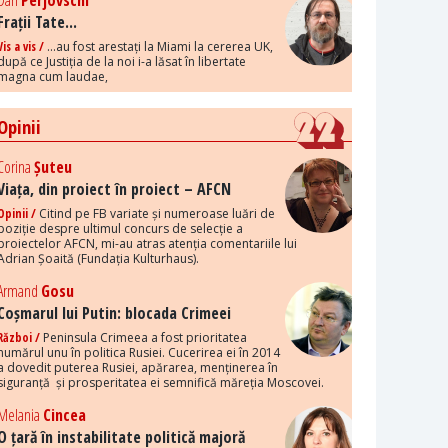
Dan
Perjovschi
Frații Tate...
Vis a vis /
...au fost arestați la Miami la cererea UK,
după ce Justiția de la noi i-a lăsat în libertate
magna cum laudae,
Opinii
Corina
Șuteu
Viața, din proiect în proiect – AFCN
Opinii /
Citind pe FB variate și numeroase luări de
poziție despre ultimul concurs de selecție a
proiectelor AFCN, mi-au atras atenția comentariile lui
Adrian Șoaită (Fundația Kulturhaus).
Armand
Gosu
Coșmarul lui Putin: blocada Crimeei
Război /
Peninsula Crimeea a fost prioritatea
numărul unu în politica Rusiei. Cucerirea ei în 2014
a dovedit puterea Rusiei, apărarea, menținerea în
siguranță și prosperitatea ei semnifică măreția Moscovei.
Melania
Cincea
O țară în instabilitate politică majoră