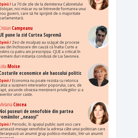
Opinii /
La 70 de zile de la demiterea Cabinetului
Bolojan, nici măcar nu se întrevede formarea unui
nou guvern, care să fie sprijinit de o majoritate
parlamentară.
Cristian
Campeanu
UE pune la zid Curtea Supremă
Opinii /
Zeci de inculpați au scăpat de procese
sau din închisoare din cauză că Înalta Curte a
extins cu patru ani prescripția. CJUE a criticat în
termeni duri instanța condusă de Lia Savonea.
Lidia
Moise
Costurile economice ale haosului politic
Opinii /
Economia nu poate rezista cu retorica
falsă a susținerii intereselor poporului, care, de
fapt, ascunde obsesia menținerii privilegiilor și a
averilor unor caste.
Melania
Cincea
Noi puseuri de xenofobie din partea
românilor „neaoși”
Opinii /
Periodic, în spațiul public sunt voci care
lansează mesaje xenofobe la adresa câte unui politician care
deranjează un anumit grup politico-mediatic, într-un anumit