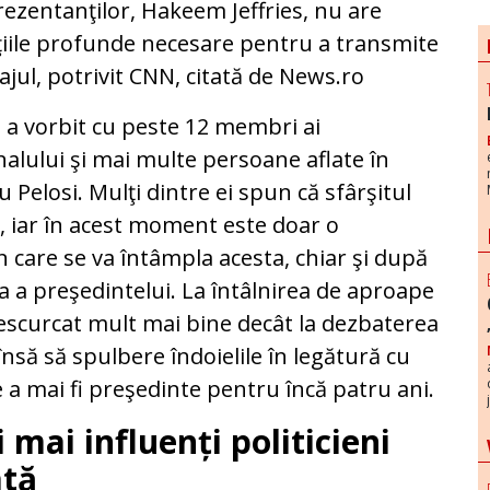
ezentanţilor, Hakeem Jeffries, nu are
ţiile profunde necesare pentru a transmite
jul, potrivit CNN, citată de News.ro
a vorbit cu peste 12 membri ai
alului şi mai multe persoane aflate în
 Pelosi. Mulţi dintre ei spun că sfârşitul
r, iar în acest moment este doar o
n care se va întâmpla acesta, chiar şi după
a a preşedintelui. La întâlnirea de aproape
descurcat mult mai bine decât la dezbaterea
nsă să spulbere îndoielile în legătură cu
de a mai fi preşedinte pentru încă patru ani.
 mai influenți politicieni
ată