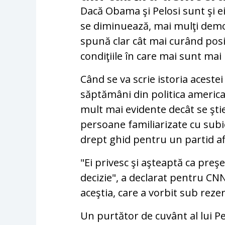
Dacă Obama şi Pelosi sunt şi ei
se diminuează, mai mulţi democ
spună clar cât mai curând posib
condiţiile în care mai sunt mai
Când se va scrie istoria acest
săptămâni din politica america
mult mai evidente decât se şti
persoane familiarizate cu subie
drept ghid pentru un partid afl
"Ei privesc şi aşteaptă ca preş
decizie", a declarat pentru CN
aceştia, care a vorbit sub rez
Un purtător de cuvânt al lui Pe