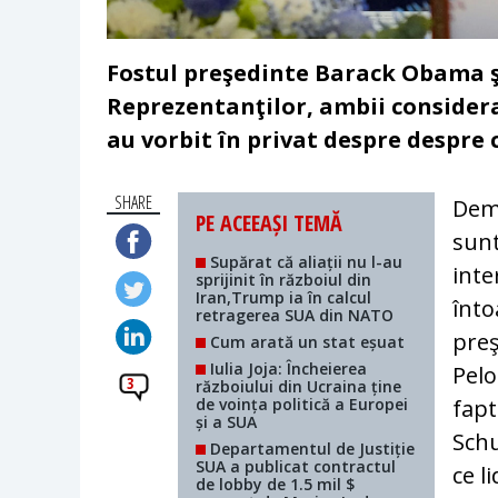
Fostul preşedinte Barack Obama şi
Reprezentanţilor, ambii consideraţ
au vorbit în privat despre despre
SHARE
Demo
PE ACEEAȘI TEMĂ
sunt
Supărat că aliații nu l-au
inte
sprijinit în războiul din
Iran,Trump ia în calcul
înto
retragerea SUA din NATO
preş
Cum arată un stat eșuat
Iulia Joja: Încheierea
Pelo
3
războiului din Ucraina ține
de voința politică a Europei
fapt
și a SUA
Schu
Departamentul de Justiție
SUA a publicat contractul
ce l
de lobby de 1.5 mil $