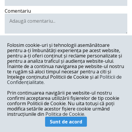
Comentariu
Postează comentariu
Folosim cookie-uri și tehnologii asemănătoare
pentru a-ți îmbunătăți experiența pe acest website,
andrei -
08-09-2016
pentru a-ți oferi conținut și reclame personalizate și
pentru a analiza traficul și audiența website-ului.
manevra clasica. au incercat-o pe goldwater, le-a reusit.
Înainte de a continua navigarea pe website-ul nostru
au incercat-o pe reagan, au pierdut. mai bine ar verifica
te rugăm să aloci timpul necesar pentru a citi și
sanatatea lui clinton, e cam ambigua in ultimul timp
înțelege conținutul Politicii de Cookie și al
Politicii de
Răspunde
Confidențialitate
.
Prin continuarea navigării pe website-ul nostru
viorica iovan -
08-08-2016
confirmi acceptarea utilizării fișierelor de tip cookie
. bun, și dacă testele obiective îl vor găsi sănătos mintal
conform Politicii de Cookie. Nu uita totuși că poți
și pe cei ce conduc din umbră America și întreaga lume,
modifica setările acestor fișiere cookie urmând
bolnavi psihici?
instrucțiunile din
Politica de Cookie.
Răspunde
Sunt de acord