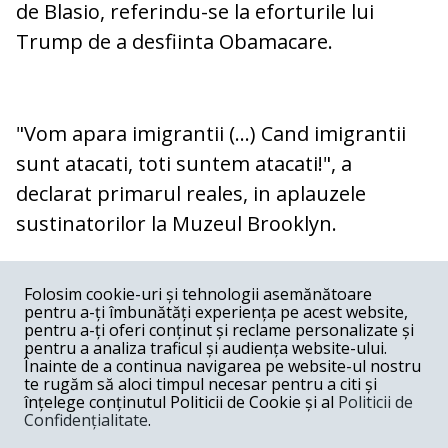
de Blasio, referindu-se la eforturile lui
Trump de a desfiinta Obamacare.
"Vom apara imigrantii (...) Cand imigrantii
sunt atacati, toti suntem atacati!", a
declarat primarul reales, in aplauzele
sustinatorilor la Muzeul Brooklyn.
COMENTARII
0
Folosim cookie-uri și tehnologii asemănătoare
pentru a-ți îmbunătăți experiența pe acest website,
Nume
pentru a-ți oferi conținut și reclame personalizate și
pentru a analiza traficul și audiența website-ului.
Înainte de a continua navigarea pe website-ul nostru
Email
te rugăm să aloci timpul necesar pentru a citi și
înțelege conținutul Politicii de Cookie și al
Politicii de
Confidențialitate
.
Comentariu