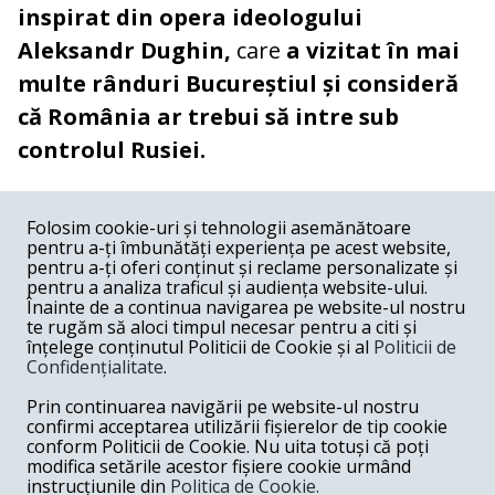
inspirat din opera ideologului
Aleksandr Dughin,
care
a vizitat în mai
multe rânduri Bucureștiul și consideră
că România ar trebui să intre sub
controlul Rusiei.
COMENTARII
0
Folosim cookie-uri și tehnologii asemănătoare
pentru a-ți îmbunătăți experiența pe acest website,
Nume
pentru a-ți oferi conținut și reclame personalizate și
pentru a analiza traficul și audiența website-ului.
Înainte de a continua navigarea pe website-ul nostru
Email
te rugăm să aloci timpul necesar pentru a citi și
înțelege conținutul Politicii de Cookie și al
Politicii de
Confidențialitate
.
Comentariu
Prin continuarea navigării pe website-ul nostru
confirmi acceptarea utilizării fișierelor de tip cookie
conform Politicii de Cookie. Nu uita totuși că poți
modifica setările acestor fișiere cookie urmând
instrucțiunile din
Politica de Cookie.