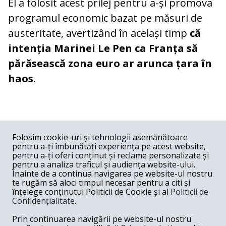
El a folosit acest prilej pentru a-și promova
programul economic bazat pe măsuri de
austeritate, avertizând în același timp
că
intenția Marinei Le Pen ca Franța să
părăsească zona euro ar arunca țara în
haos
.
COMENTARII
0
Folosim cookie-uri și tehnologii asemănătoare
pentru a-ți îmbunătăți experiența pe acest website,
Nume
pentru a-ți oferi conținut și reclame personalizate și
pentru a analiza traficul și audiența website-ului.
Înainte de a continua navigarea pe website-ul nostru
Email
te rugăm să aloci timpul necesar pentru a citi și
înțelege conținutul Politicii de Cookie și al
Politicii de
Confidențialitate
.
Comentariu
Prin continuarea navigării pe website-ul nostru