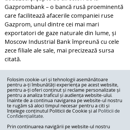
Gazprombank – o bancă rusă proeminentă
care facilitează afacerile companiei ruse
Gazprom, unul dintre cei mai mari
exportatori de gaze naturale din lume, și
Moscow Industrial Bank împreună cu cele
zece filiale ale sale, mai precizează sursa
citată.
COMENTARII
0
Folosim cookie-uri și tehnologii asemănătoare
pentru a-ți îmbunătăți experiența pe acest website,
Nume
pentru a-ți oferi conținut și reclame personalizate și
pentru a analiza traficul și audiența website-ului.
Înainte de a continua navigarea pe website-ul nostru
Email
te rugăm să aloci timpul necesar pentru a citi și
înțelege conținutul Politicii de Cookie și al
Politicii de
Confidențialitate
.
Comentariu
Prin continuarea navigării pe website-ul nostru