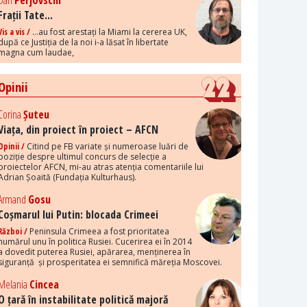
Dan
Perjovschi
Frații Tate...
Vis a vis /
...au fost arestați la Miami la cererea UK,
după ce Justiția de la noi i-a lăsat în libertate
magna cum laudae,
Opinii
Corina
Șuteu
Viața, din proiect în proiect – AFCN
Opinii /
Citind pe FB variate și numeroase luări de
poziție despre ultimul concurs de selecție a
proiectelor AFCN, mi-au atras atenția comentariile lui
Adrian Șoaită (Fundația Kulturhaus).
Armand
Gosu
Coșmarul lui Putin: blocada Crimeei
Război /
Peninsula Crimeea a fost prioritatea
numărul unu în politica Rusiei. Cucerirea ei în 2014
a dovedit puterea Rusiei, apărarea, menținerea în
siguranță și prosperitatea ei semnifică măreția Moscovei.
Melania
Cincea
O țară în instabilitate politică majoră