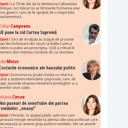
Opinii /
La 70 de zile de la demiterea Cabinetului
Bolojan, nici măcar nu se întrevede formarea unui
nou guvern, care să fie sprijinit de o majoritate
parlamentară.
Cristian
Campeanu
UE pune la zid Curtea Supremă
Opinii /
Zeci de inculpați au scăpat de procese
sau din închisoare din cauză că Înalta Curte a
extins cu patru ani prescripția. CJUE a criticat în
termeni duri instanța condusă de Lia Savonea.
Lidia
Moise
Costurile economice ale haosului politic
Opinii /
Economia nu poate rezista cu retorica
falsă a susținerii intereselor poporului, care, de
fapt, ascunde obsesia menținerii privilegiilor și a
averilor unor caste.
Melania
Cincea
Noi puseuri de xenofobie din partea
românilor „neaoși”
Opinii /
Periodic, în spațiul public sunt voci care
lansează mesaje xenofobe la adresa câte unui politician care
deranjează un anumit grup politico-mediatic, într-un anumit