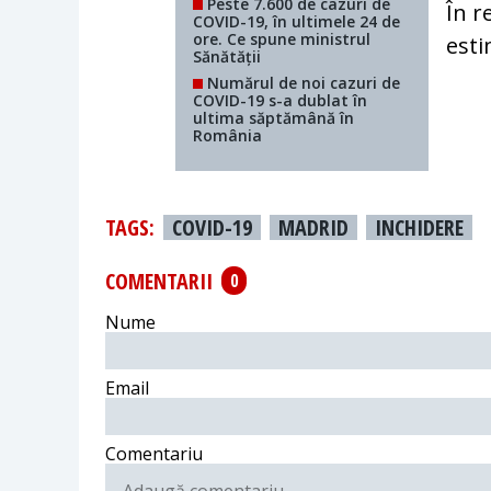
Peste 7.600 de cazuri de
În r
COVID-19, în ultimele 24 de
ore. Ce spune ministrul
esti
Sănătății
Numărul de noi cazuri de
COVID-19 s-a dublat în
ultima săptămână în
România
TAGS:
COVID-19
MADRID
INCHIDERE
COMENTARII
0
Nume
Email
Comentariu