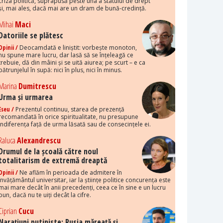
criza politică, suprapusă peste una a statului de drept
și, mai ales, dacă mai are un dram de bună-credință.
Mihai
Maci
Datoriile se plătesc
Opinii /
Deocamdată e liniștit: vorbește monoton,
nu spune mare lucru, dar lasă să se înțeleagă ce
trebuie, dă din mâini și se uită aiurea; pe scurt – e ca
pătrunjelul în supă: nici în plus, nici în minus.
Marina
Dumitrescu
Urma și urmarea
Eseu /
Prezentul continuu, starea de prezență
recomandată în orice spiritualitate, nu presupune
indiferența față de urma lăsată sau de consecințele ei.
Raluca
Alexandrescu
Drumul de la școală către noul
totalitarism de extremă dreaptă
Opinii /
Ne aflăm în perioada de admitere în
învățământul universitar, iar la științe politice concurența este
mai mare decât în anii precedenți, ceea ce în sine e un lucru
bun, dacă nu te uiți decât la cifre.
Ciprian
Cucu
Narațiuni putiniste: Rusia măreață și