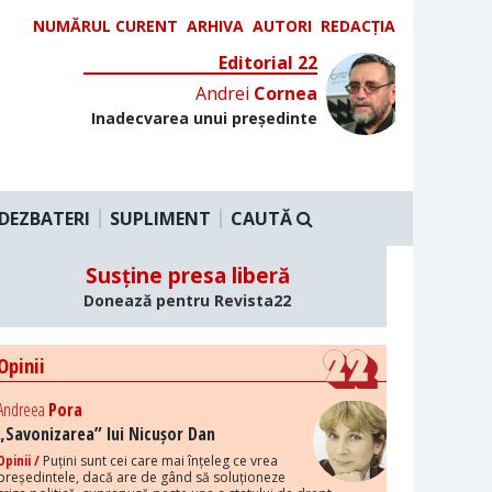
NUMĂRUL CURENT
ARHIVA
AUTORI
REDACȚIA
Editorial 22
Andrei
Cornea
Inadecvarea unui președinte
DEZBATERI
SUPLIMENT
CAUTĂ
Susține presa liberă
Donează pentru Revista22
Opinii
Andreea
Pora
„Savonizarea” lui Nicușor Dan
Opinii /
Puțini sunt cei care mai înțeleg ce vrea
președintele, dacă are de gând să soluționeze