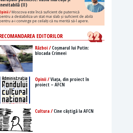
inevitabilă (II)
Opinii /
Moscova este încă suficient de puternică
pentru a destabiliza un stat mai slab și suficient de abilă
pentru a-i convinge pe ceilalți că nu merită să-l apere.
RECOMANDAREA EDITORILOR
Război /
Coșmarul lui Putin:
blocada Crimeei
Opinii /
Viața, din proiect în
proiect – AFCN
Cultura /
Cine câștigă la AFCN