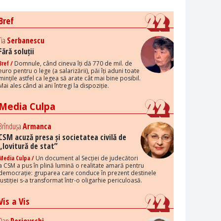
Bref
Tia
Serbanescu
Fără soluții
Bref /
Domnule, când cineva îți dă 770 de mil. de
euro pentru o lege (a salarizării), păi îți aduni toate
mințile astfel ca legea să arate cât mai bine posibil.
Mai ales când ai ani întregi la dispoziție.
Media Culpa
Brîndușa
Armanca
CSM acuză presa și societatea civilă de
„lovitură de stat”
Media Culpa /
Un document al Secției de judecători
a CSM a pus în plină lumină o realitate amară pentru
democrație: gruparea care conduce în prezent destinele
justiției s-a transformat într-o oligarhie periculoasă.
Vis a Vis