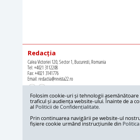
Redacția
Calea Victoriei 120, Sector 1, Bucuresti, Romania
Tel: +4021 3112208
Fax: +4021 3141776
Email: redactia@revista22.ro
Folosim cookie-uri și tehnologii asemănătoare p
traficul și audiența website-ului. Înainte de a c
al
Politicii de Confidențialitate
.
Revista 22 este editata de
Grupul pentru Dialog Social
Prin continuarea navigării pe website-ul nostru c
fișiere cookie urmând instrucțiunile din
Politic