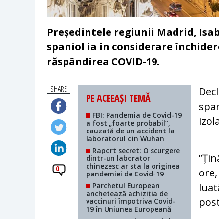
Președintele regiunii Madrid, Isab
spaniol ia în considerare închider
răspândirea COVID-19.
SHARE
Decl
PE ACEEAȘI TEMĂ
span
FBI: Pandemia de Covid-19
izol
a fost „foarte probabil”,
cauzată de un accident la
laboratorul din Wuhan
Raport secret: O scurgere
”Țin
dintr-un laborator
chinezesc ar sta la originea
0
ore,
pandemiei de Covid-19
​ Parchetul European
luat
anchetează achiziția de
post
vaccinuri împotriva Covid-
19 în Uniunea Europeană