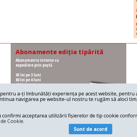
Abonamente ediția tipărită
Abonamente interne cu
expediere prin poștă
45 lei pe 3 luni
80 lei pe 6 luni
150 lei pe 1 an
entru a-ți îmbunătăți experiența pe acest website, pentru a-
Abonamente interne cu
ontinua navigarea pe website-ul nostru te rugăm să aloci timpu
ridicare de la redacție
36 lei pe 3 luni
62 lei pe 6 luni
onfirmi acceptarea utilizării fișierelor de tip cookie conform
115 lei pe 1 an
a de Cookie.
Sunt de acord
© 2026 Revista 22