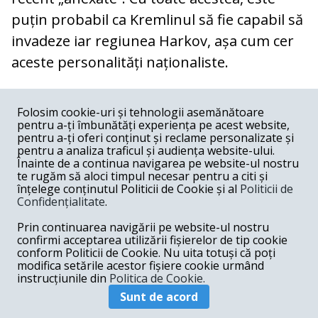
puțin probabil ca Kremlinul să fie capabil să
invadeze iar regiunea Harkov, așa cum cer
aceste personalități naționaliste.
COMENTARII
0
Folosim cookie-uri și tehnologii asemănătoare
pentru a-ți îmbunătăți experiența pe acest website,
Nume
pentru a-ți oferi conținut și reclame personalizate și
pentru a analiza traficul și audiența website-ului.
Înainte de a continua navigarea pe website-ul nostru
Email
te rugăm să aloci timpul necesar pentru a citi și
înțelege conținutul Politicii de Cookie și al
Politicii de
Confidențialitate
.
Comentariu
Prin continuarea navigării pe website-ul nostru
confirmi acceptarea utilizării fișierelor de tip cookie
conform Politicii de Cookie. Nu uita totuși că poți
modifica setările acestor fișiere cookie urmând
instrucțiunile din
Politica de Cookie.
Postează comentariu
Sunt de acord