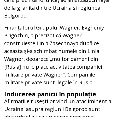
de la granița dintre Ucraina și regiunea
Belgorod.
Finanțatorul Grupului Wagner, Evgheniy
Prigozhin, a precizat că Wagner
construiește Linia Zasechnaya după ce
aceasta și-a schimbat numele din Linia
Wagner, deoarece „multor oameni din
[Rusia] nu le place activitatea companiei
militare private Wagner". Companiile
militare private sunt ilegale în Rusia.
Inducerea panicii în populație
Afirmațiile rusești privind un atac iminent al
Ucrainei asupra regiunii Belgorod sunt
absurde și au ca unic scop sperierea