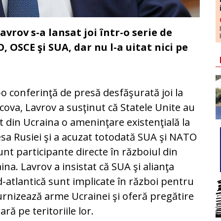
vrov s-a lansat joi într-o serie de
 OSCE şi SUA, dar nu l-a uitat nici pe
-o conferinţă de presă desfăşurată joi la
ova, Lavrov a susţinut că Statele Unite au
t din Ucraina o ameninţare existenţială la
sa Rusiei şi a acuzat totodată SUA şi NATO
unt participante directe în războiul din
ina. Lavrov a insistat că SUA şi alianţa
-atlantică sunt implicate în război pentru
urnizează arme Ucrainei şi oferă pregătire
tară pe teritoriile lor.