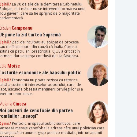
Opinii /
La 70 de zile de la demiterea Cabinetului
Bolojan, nici măcar nu se întrevede formarea unui
nou guvern, care să fie sprijinit de o majoritate
parlamentară.
Cristian
Campeanu
UE pune la zid Curtea Supremă
Opinii /
Zeci de inculpați au scăpat de procese
sau din închisoare din cauză că Înalta Curte a
extins cu patru ani prescripția. CJUE a criticat în
termeni duri instanța condusă de Lia Savonea.
Lidia
Moise
Costurile economice ale haosului politic
Opinii /
Economia nu poate rezista cu retorica
falsă a susținerii intereselor poporului, care, de
fapt, ascunde obsesia menținerii privilegiilor și a
averilor unor caste.
Melania
Cincea
Noi puseuri de xenofobie din partea
românilor „neaoși”
Opinii /
Periodic, în spațiul public sunt voci care
lansează mesaje xenofobe la adresa câte unui politician care
deranjează un anumit grup politico-mediatic, într-un anumit