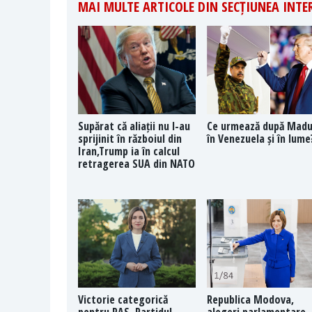
MAI MULTE ARTICOLE DIN SECȚIUNEA INT
Supărat că aliații nu l-au
Ce urmează după Mad
sprijinit în războiul din
în Venezuela și în lume
Iran,Trump ia în calcul
retragerea SUA din NATO
Victorie categorică
Republica Modova,