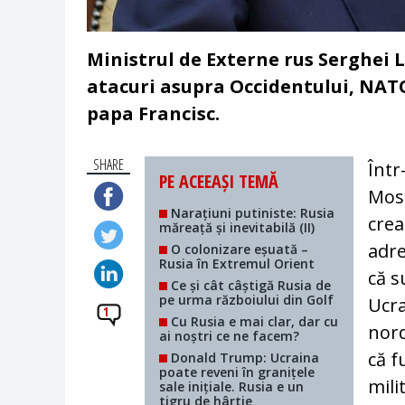
Ministrul de Externe rus Serghei La
atacuri asupra Occidentului, NATO,
papa Francisc.
SHARE
Într
PE ACEEAȘI TEMĂ
Mosc
Narațiuni putiniste: Rusia
crea
măreață și inevitabilă (II)
adre
O colonizare eșuată –
Rusia în Extremul Orient
că s
Ce și cât câștigă Rusia de
pe urma războiului din Golf
Ucra
1
Cu Rusia e mai clar, dar cu
nord
ai noștri ce ne facem?
că f
Donald Trump: Ucraina
poate reveni în granițele
mili
sale inițiale. Rusia e un
tigru de hârtie