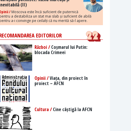
inevitabilă (II)
Opinii /
Moscova este încă suficient de puternică
pentru a destabiliza un stat mai slab și suficient de abilă
pentru a-i convinge pe ceilalți că nu merită să-l apere.
RECOMANDAREA EDITORILOR
Război /
Coșmarul lui Putin:
blocada Crimeei
Opinii /
Viața, din proiect în
proiect – AFCN
Cultura /
Cine câștigă la AFCN