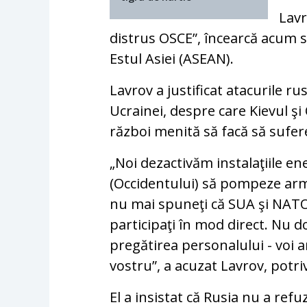
Lavr
distrus OSCE”, încearcă acum s
Estul Asiei (ASEAN).
Lavrov a justificat atacurile r
Ucrainei, despre care Kievul şi
război menită să facă să sufere
„Noi dezactivăm instalaţiile en
(Occidentului) să pompeze arme 
nu mai spuneţi că SUA şi NATO 
participaţi în mod direct. Nu 
pregătirea personalului - voi an
vostru”, a acuzat Lavrov, potri
El a insistat că Rusia nu a ref