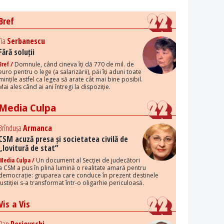
Bref
Tia
Serbanescu
Fără soluții
Bref /
Domnule, când cineva îți dă 770 de mil. de
euro pentru o lege (a salarizării), păi îți aduni toate
mințile astfel ca legea să arate cât mai bine posibil.
Mai ales când ai ani întregi la dispoziție.
Media Culpa
Brîndușa
Armanca
CSM acuză presa și societatea civilă de
„lovitură de stat”
Media Culpa /
Un document al Secției de judecători
a CSM a pus în plină lumină o realitate amară pentru
democrație: gruparea care conduce în prezent destinele
justiției s-a transformat într-o oligarhie periculoasă.
Vis a Vis