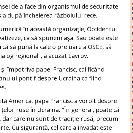
nsei de a face din organismul de securitate
ia după încheierea războiului rece.
umerică în această organizaţie, Occidentul
ivatizeze, ca să spunem aşa. Sau poate este
că să pună la cale o preluare a OSCE, să
alog regional", a acuzat Lavrov.
 şi împotriva papei Francisc, calificând
anului pontif despre Ucraina ca fiind
es.
uită America, papa Francisc a vorbit despre
ţelor ruse în Ucraina. "În general, poate că
a, dar care nu sunt de tradiţie rusă, precum
arte. Cu siguranţă, cel care a invadat este