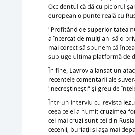
Occidentul că dă cu piciorul şa
european o punte reală cu Rus
"Profitând de superioritatea n
a încercat de mulţi ani să o pr
mai corect să spunem că încear
subjuge ultima platformă de di
În fine, Lavrov a lansat un atac
recentele comentarii ale suver
"necreştineşti" şi greu de înţel
Într-un interviu cu revista iez
ceea ce el a numit cruzimea for
cei mai cruzi sunt cei din Rusi
cecenii, buriaţii şi aşa mai dep