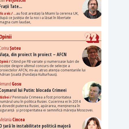
Dan
Perjovschi
Frații Tate...
Vis a vis /
...au fost arestați la Miami la cererea UK,
după ce Justiția de la noi i-a lăsat în libertate
magna cum laudae,
Opinii
Corina
Șuteu
Viața, din proiect în proiect – AFCN
Opinii /
Citind pe FB variate și numeroase luări de
poziție despre ultimul concurs de selecție a
proiectelor AFCN, mi-au atras atenția comentariile lui
Adrian Șoaită (Fundația Kulturhaus).
Armand
Gosu
Coșmarul lui Putin: blocada Crimeei
Război /
Peninsula Crimeea a fost prioritatea
numărul unu în politica Rusiei. Cucerirea ei în 2014
a dovedit puterea Rusiei, apărarea, menținerea în
siguranță și prosperitatea ei semnifică măreția Moscovei.
Melania
Cincea
O țară în instabilitate politică majoră