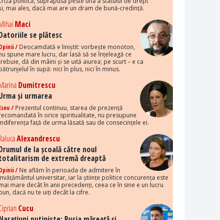
criza politică, suprapusă peste una a statului de drept
și, mai ales, dacă mai are un dram de bună-credință.
Mihai
Maci
Datoriile se plătesc
Opinii /
Deocamdată e liniștit: vorbește monoton,
nu spune mare lucru, dar lasă să se înțeleagă ce
trebuie, dă din mâini și se uită aiurea; pe scurt – e ca
pătrunjelul în supă: nici în plus, nici în minus.
Marina
Dumitrescu
Urma și urmarea
Eseu /
Prezentul continuu, starea de prezență
recomandată în orice spiritualitate, nu presupune
indiferența față de urma lăsată sau de consecințele ei.
Raluca
Alexandrescu
Drumul de la școală către noul
totalitarism de extremă dreaptă
Opinii /
Ne aflăm în perioada de admitere în
învățământul universitar, iar la științe politice concurența este
mai mare decât în anii precedenți, ceea ce în sine e un lucru
bun, dacă nu te uiți decât la cifre.
Ciprian
Cucu
Narațiuni putiniste: Rusia măreață și