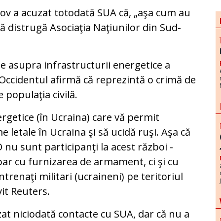
ov a acuzat totodată SUA că, „aşa cum au
ă distrugă Asociaţia Naţiunilor din Sud-
use asupra infrastructurii energetice a
 Occidentul afirmă că reprezintă o crimă de
 populaţia civilă.
ergetice (în Ucraina) care vă permit
letale în Ucraina şi să ucidă ruşi. Aşa că
nu sunt participanţi la acest război -
doar cu furnizarea de armament, ci şi cu
trenaţi militari (ucraineni) pe teritoriul
vit Reuters.
uzat niciodată contacte cu SUA, dar că nu a