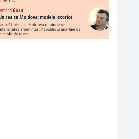
moment.
Armand
Gosu
Unirea cu Moldova: modele istorice
Unire /
Unirea cu Moldova depinde de
intensitatea amenințării haosului și anarhiei de
dincolo de Nistru.