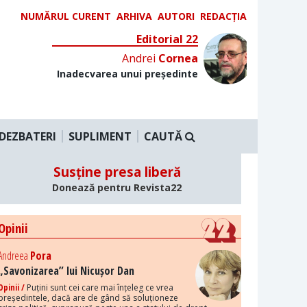
NUMĂRUL CURENT
ARHIVA
AUTORI
REDACȚIA
Editorial 22
Andrei
Cornea
Inadecvarea unui președinte
DEZBATERI
SUPLIMENT
CAUTĂ
Susține presa liberă
Donează pentru Revista22
Opinii
Andreea
Pora
„Savonizarea” lui Nicușor Dan
Opinii /
Puțini sunt cei care mai înțeleg ce vrea
președintele, dacă are de gând să soluționeze