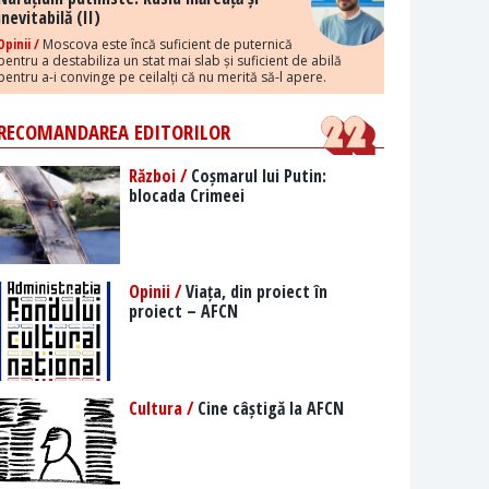
inevitabilă (II)
Opinii /
Moscova este încă suficient de puternică
pentru a destabiliza un stat mai slab și suficient de abilă
pentru a-i convinge pe ceilalți că nu merită să-l apere.
RECOMANDAREA EDITORILOR
Război /
Coșmarul lui Putin:
blocada Crimeei
Opinii /
Viața, din proiect în
proiect – AFCN
Cultura /
Cine câștigă la AFCN