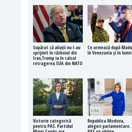
Supărat că aliații nu l-au
Ce urmează după Mad
sprijinit în războiul din
în Venezuela și în lume
Iran,Trump ia în calcul
retragerea SUA din NATO
Victorie categorică
Republica Modova,
pentru PAS. Partidul
alegeri parlamentare.
Maiei Sandu are
PAS va obține