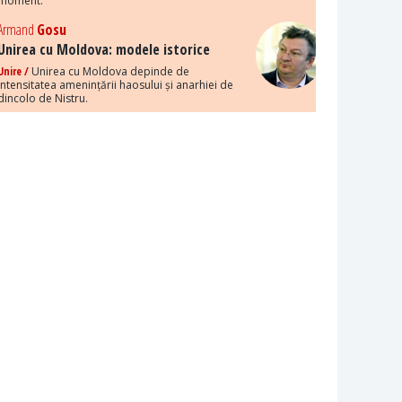
moment.
Armand
Gosu
Unirea cu Moldova: modele istorice
Unire /
Unirea cu Moldova depinde de
intensitatea amenințării haosului și anarhiei de
dincolo de Nistru.