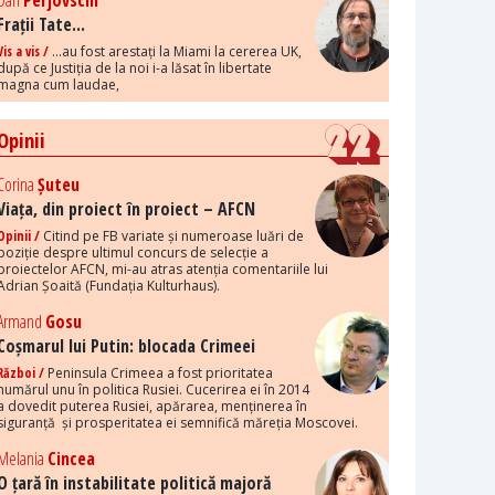
Dan
Perjovschi
Frații Tate...
Vis a vis /
...au fost arestați la Miami la cererea UK,
după ce Justiția de la noi i-a lăsat în libertate
magna cum laudae,
Opinii
Corina
Șuteu
Viața, din proiect în proiect – AFCN
Opinii /
Citind pe FB variate și numeroase luări de
poziție despre ultimul concurs de selecție a
proiectelor AFCN, mi-au atras atenția comentariile lui
Adrian Șoaită (Fundația Kulturhaus).
Armand
Gosu
Coșmarul lui Putin: blocada Crimeei
Război /
Peninsula Crimeea a fost prioritatea
numărul unu în politica Rusiei. Cucerirea ei în 2014
a dovedit puterea Rusiei, apărarea, menținerea în
siguranță și prosperitatea ei semnifică măreția Moscovei.
Melania
Cincea
O țară în instabilitate politică majoră