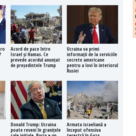
uro
Acord de pace între
Ucraina va primi
?
Israel și Hamas. Ce
informații de la serviciile
prevede acordul anunțat
secrete americane
de președintele Trump
pentru a lovi în interiorul
Rusiei
Donald Trump: Ucraina
Armata israeliană a
poate reveni în granițele
început ofensiva
sale inițiale. Rusia e un
terestră în Gaza