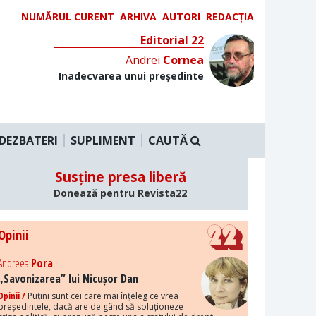
NUMĂRUL CURENT
ARHIVA
AUTORI
REDACȚIA
Editorial 22
Andrei
Cornea
Inadecvarea unui președinte
DEZBATERI
SUPLIMENT
CAUTĂ
Susține presa liberă
Donează pentru Revista22
Opinii
Andreea
Pora
„Savonizarea” lui Nicușor Dan
Opinii /
Puțini sunt cei care mai înțeleg ce vrea
președintele, dacă are de gând să soluționeze