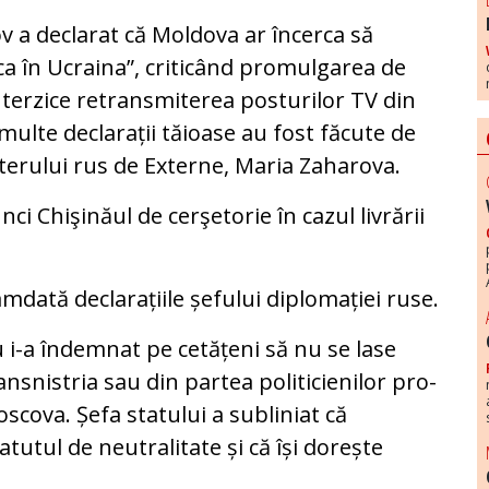
v a declarat că Moldova ar încerca să
l ca în Ucraina”, criticând promulgarea de
interzice retransmiterea posturilor TV din
multe declarații tăioase au fost făcute de
terului rus de Externe, Maria Zaharova.
ci Chişinăul de cerşetorie în cazul livrării
dată declarațiile șefului diplomației ruse.
i-a îndemnat pe cetățeni să nu se lase
nsnistria sau din partea politicienilor pro-
oscova. Șefa statului a subliniat că
utul de neutralitate și că își dorește