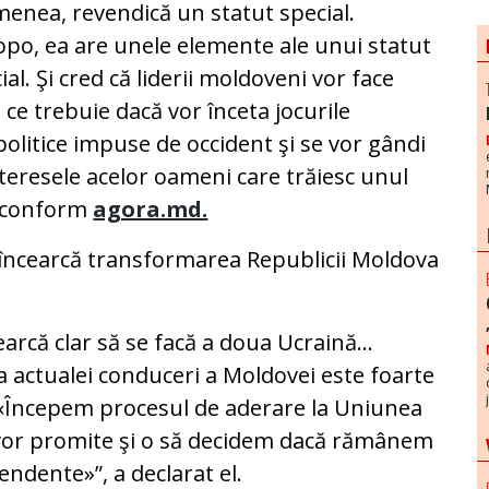
enea, revendică un statut special.
po, ea are unele elemente ale unui statut
ial. Şi cred că liderii moldoveni vor face
 ce trebuie dacă vor înceta jocurile
olitice impuse de occident şi se vor gândi
nteresele acelor oameni care trăiesc unul
v, conform
agora.md.
e încearcă transformarea Republicii Moldova
arcă clar să se facă a doua Ucraină...
actualei conduceri a Moldovei este foarte
 «Începem procesul de aderare la Uniunea
vor promite şi o să decidem dacă rămânem
ndente»”, a declarat el.