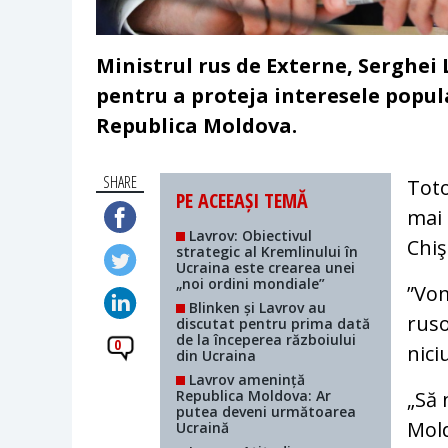
Ministrul rus de Externe, Serghei 
pentru a proteja interesele popul
Republica Moldova.
SHARE
Toto
PE ACEEAȘI TEMĂ
mai 
Lavrov: Obiectivul
Chi
strategic al Kremlinului în
Ucraina este crearea unei
„noi ordini mondiale”
”Vom
Blinken și Lavrov au
ruso
discutat pentru prima dată
de la începerea războiului
0
nici
din Ucraina
Lavrov amenință
Republica Moldova: Ar
„Să 
putea deveni următoarea
Mold
Ucraină