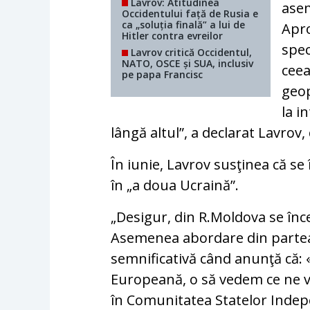
Lavrov: Atitudinea
asem
Occidentului față de Rusia e
ca „soluția finală” a lui de
Apro
Hitler contra evreilor
spec
Lavrov critică Occidentul,
NATO, OSCE și SUA, inclusiv
ceea
pe papa Francisc
geop
la i
lângă altul”, a declarat Lavro
În iunie, Lavrov susţinea că s
în „a doua Ucraină”.
„Desigur, din R.Moldova se înce
Asemenea abordare din partea 
semnificativă când anunţă că:
Europeană, o să vedem ce ne 
în Comunitatea Statelor Indepe