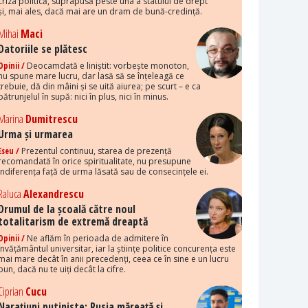
criza politică, suprapusă peste una a statului de drept
și, mai ales, dacă mai are un dram de bună-credință.
Mihai
Maci
Datoriile se plătesc
Opinii /
Deocamdată e liniștit: vorbește monoton,
nu spune mare lucru, dar lasă să se înțeleagă ce
trebuie, dă din mâini și se uită aiurea; pe scurt – e ca
pătrunjelul în supă: nici în plus, nici în minus.
Marina
Dumitrescu
Urma și urmarea
Eseu /
Prezentul continuu, starea de prezență
recomandată în orice spiritualitate, nu presupune
indiferența față de urma lăsată sau de consecințele ei.
Raluca
Alexandrescu
Drumul de la școală către noul
totalitarism de extremă dreaptă
Opinii /
Ne aflăm în perioada de admitere în
învățământul universitar, iar la științe politice concurența este
mai mare decât în anii precedenți, ceea ce în sine e un lucru
bun, dacă nu te uiți decât la cifre.
Ciprian
Cucu
Narațiuni putiniste: Rusia măreață și