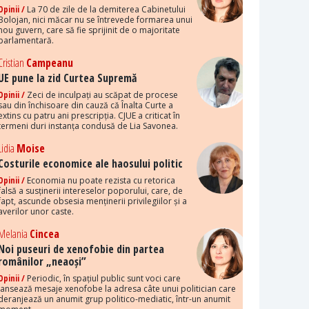
Opinii /
La 70 de zile de la demiterea Cabinetului
Bolojan, nici măcar nu se întrevede formarea unui
nou guvern, care să fie sprijinit de o majoritate
parlamentară.
Cristian
Campeanu
UE pune la zid Curtea Supremă
Opinii /
Zeci de inculpați au scăpat de procese
sau din închisoare din cauză că Înalta Curte a
extins cu patru ani prescripția. CJUE a criticat în
termeni duri instanța condusă de Lia Savonea.
Lidia
Moise
Costurile economice ale haosului politic
Opinii /
Economia nu poate rezista cu retorica
falsă a susținerii intereselor poporului, care, de
fapt, ascunde obsesia menținerii privilegiilor și a
averilor unor caste.
Melania
Cincea
Noi puseuri de xenofobie din partea
românilor „neaoși”
Opinii /
Periodic, în spațiul public sunt voci care
lansează mesaje xenofobe la adresa câte unui politician care
deranjează un anumit grup politico-mediatic, într-un anumit