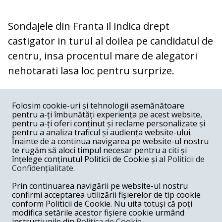
Sondajele din Franta il indica drept
castigator in turul al doilea pe candidatul de
centru, insa procentul mare de alegatori
nehotarati lasa loc pentru surprize.
COMENTARII
0
Folosim cookie-uri și tehnologii asemănătoare
pentru a-ți îmbunătăți experiența pe acest website,
Nume
pentru a-ți oferi conținut și reclame personalizate și
pentru a analiza traficul și audiența website-ului.
Înainte de a continua navigarea pe website-ul nostru
Email
te rugăm să aloci timpul necesar pentru a citi și
înțelege conținutul Politicii de Cookie și al
Politicii de
Confidențialitate
.
Comentariu
Prin continuarea navigării pe website-ul nostru
confirmi acceptarea utilizării fișierelor de tip cookie
conform Politicii de Cookie. Nu uita totuși că poți
modifica setările acestor fișiere cookie urmând
instrucțiunile din
Politica de Cookie.