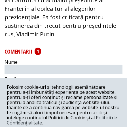
va confunta cu actualul președinte al
Franței în al doilea tur al alegerilor
prezidențiale. Ea fost criticată pentru
susținerea din trecut pentru președintele
rus, Vladimir Putin.
COMENTARII
1
Nume
Email
Folosim cookie-uri și tehnologii asemănătoare
pentru a-ți îmbunătăți experiența pe acest website,
Comentariu
pentru a-ți oferi conținut și reclame personalizate și
pentru a analiza traficul și audiența website-ului.
Înainte de a continua navigarea pe website-ul nostru
te rugăm să aloci timpul necesar pentru a citi și
înțelege conținutul Politicii de Cookie și al
Politicii de
Confidențialitate
.
Postează comentariu