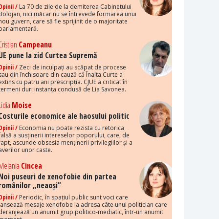
Opinii /
La 70 de zile de la demiterea Cabinetului
Bolojan, nici măcar nu se întrevede formarea unui
nou guvern, care să fie sprijinit de o majoritate
parlamentară.
Cristian
Campeanu
UE pune la zid Curtea Supremă
Opinii /
Zeci de inculpați au scăpat de procese
sau din închisoare din cauză că Înalta Curte a
extins cu patru ani prescripția. CJUE a criticat în
termeni duri instanța condusă de Lia Savonea.
Lidia
Moise
Costurile economice ale haosului politic
Opinii /
Economia nu poate rezista cu retorica
falsă a susținerii intereselor poporului, care, de
fapt, ascunde obsesia menținerii privilegiilor și a
averilor unor caste.
Melania
Cincea
Noi puseuri de xenofobie din partea
românilor „neaoși”
Opinii /
Periodic, în spațiul public sunt voci care
lansează mesaje xenofobe la adresa câte unui politician care
deranjează un anumit grup politico-mediatic, într-un anumit