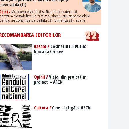
inevitabilă (II)
Opinii /
Moscova este încă suficient de puternică
pentru a destabiliza un stat mai slab și suficient de abilă
pentru a-i convinge pe ceilalți că nu merită să-l apere.
RECOMANDAREA EDITORILOR
Război /
Coșmarul lui Putin:
blocada Crimeei
Opinii /
Viața, din proiect în
proiect – AFCN
Cultura /
Cine câștigă la AFCN