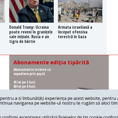
Donald Trump: Ucraina
Armata israeliană a
poate reveni în granițele
început ofensiva
sale inițiale. Rusia e un
terestră în Gaza
tigru de hârtie
Abonamente ediția tipărită
Abonamente interne cu
expediere prin poștă
45 lei pe 3 luni
80 lei pe 6 luni
150 lei pe 1 an
entru a-ți îmbunătăți experiența pe acest website, pentru a-
Abonamente interne cu
ontinua navigarea pe website-ul nostru te rugăm să aloci timpu
ridicare de la redacție
36 lei pe 3 luni
62 lei pe 6 luni
onfirmi acceptarea utilizării fișierelor de tip cookie conform