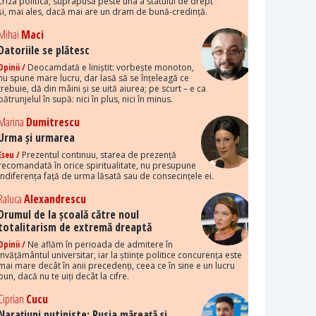
criza politică, suprapusă peste una a statului de drept
și, mai ales, dacă mai are un dram de bună-credință.
Mihai
Maci
Datoriile se plătesc
Opinii /
Deocamdată e liniștit: vorbește monoton,
nu spune mare lucru, dar lasă să se înțeleagă ce
trebuie, dă din mâini și se uită aiurea; pe scurt – e ca
pătrunjelul în supă: nici în plus, nici în minus.
Marina
Dumitrescu
Urma și urmarea
Eseu /
Prezentul continuu, starea de prezență
recomandată în orice spiritualitate, nu presupune
indiferența față de urma lăsată sau de consecințele ei.
Raluca
Alexandrescu
Drumul de la școală către noul
totalitarism de extremă dreaptă
Opinii /
Ne aflăm în perioada de admitere în
învățământul universitar, iar la științe politice concurența este
mai mare decât în anii precedenți, ceea ce în sine e un lucru
bun, dacă nu te uiți decât la cifre.
Ciprian
Cucu
Narațiuni putiniste: Rusia măreață și