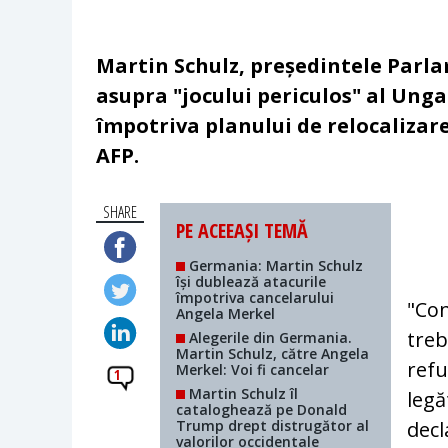
Martin Schulz, președintele Parl
asupra "jocului periculos" al Ung
împotriva planului de relocalizare
AFP.
SHARE
PE ACEEAȘI TEMĂ
Germania: Martin Schulz
își dublează atacurile
împotriva cancelarului
"Con
Angela Merkel
treb
Alegerile din Germania.
Martin Schulz, către Angela
refu
Merkel: Voi fi cancelar
1
Martin Schulz îl
legă
cataloghează pe Donald
Trump drept distrugător al
decl
valorilor occidentale