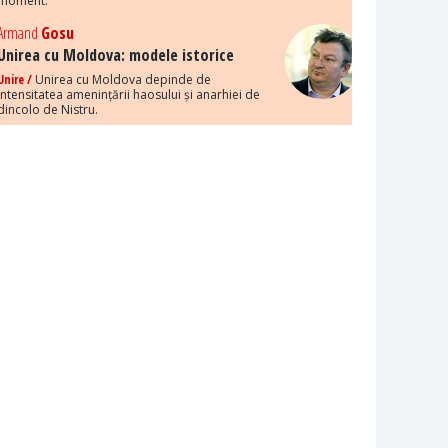
moment.
Armand
Gosu
Unirea cu Moldova: modele istorice
Unire /
Unirea cu Moldova depinde de
intensitatea amenințării haosului și anarhiei de
dincolo de Nistru.