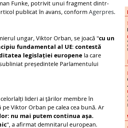
an Funke, potrivit unui fragment dintr-
rticol publicat în avans, conform
Agerpres
.
ierul ungar, Viktor Orban, se joacă "
cu un
ncipiu fundamental al UE
:
contestă
iditatea legislației europene
la care
a subliniat președintele Parlamentului
elorlalți lideri ai țărilor membre în
 pe Viktor Orban pe calea cea bună. Ar
 lor: nu mai putem continua așa.
nic
", a afirmat demnitarul european.