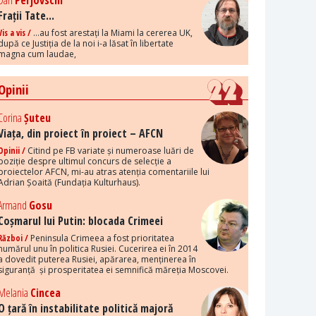
Dan
Perjovschi
Frații Tate...
Vis a vis /
...au fost arestați la Miami la cererea UK,
după ce Justiția de la noi i-a lăsat în libertate
magna cum laudae,
Opinii
Corina
Șuteu
Viața, din proiect în proiect – AFCN
Opinii /
Citind pe FB variate și numeroase luări de
poziție despre ultimul concurs de selecție a
proiectelor AFCN, mi-au atras atenția comentariile lui
Adrian Șoaită (Fundația Kulturhaus).
Armand
Gosu
Coșmarul lui Putin: blocada Crimeei
Război /
Peninsula Crimeea a fost prioritatea
numărul unu în politica Rusiei. Cucerirea ei în 2014
a dovedit puterea Rusiei, apărarea, menținerea în
siguranță și prosperitatea ei semnifică măreția Moscovei.
Melania
Cincea
O țară în instabilitate politică majoră