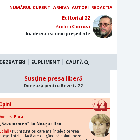
NUMĂRUL CURENT
ARHIVA
AUTORI
REDACȚIA
Editorial 22
Andrei
Cornea
Inadecvarea unui președinte
DEZBATERI
SUPLIMENT
CAUTĂ
Susține presa liberă
Donează pentru Revista22
Opinii
Andreea
Pora
„Savonizarea” lui Nicușor Dan
Opinii /
Puțini sunt cei care mai înțeleg ce vrea
președintele, dacă are de gând să soluționeze