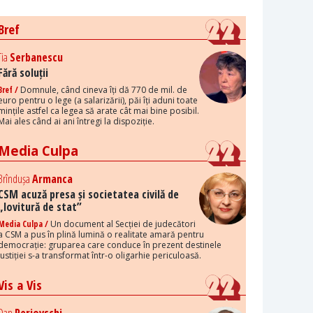
Bref
Tia
Serbanescu
Fără soluții
Bref /
Domnule, când cineva îți dă 770 de mil. de
euro pentru o lege (a salarizării), păi îți aduni toate
mințile astfel ca legea să arate cât mai bine posibil.
Mai ales când ai ani întregi la dispoziție.
Media Culpa
Brîndușa
Armanca
CSM acuză presa și societatea civilă de
„lovitură de stat”
Media Culpa /
Un document al Secției de judecători
a CSM a pus în plină lumină o realitate amară pentru
democrație: gruparea care conduce în prezent destinele
justiției s-a transformat într-o oligarhie periculoasă.
Vis a Vis