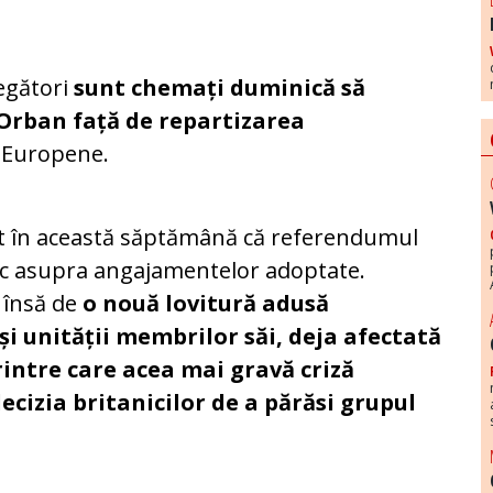
legători
sunt chemați duminică să
r Orban față de repartizarea
i Europene.
t în această săptămână că referendumul
dic asupra angajamentelor adoptate.
 însă de
o nouă lovitură adusă
 și unității membrilor săi, deja afectată
rintre care acea mai gravă criză
ecizia britanicilor de a părăsi grupul