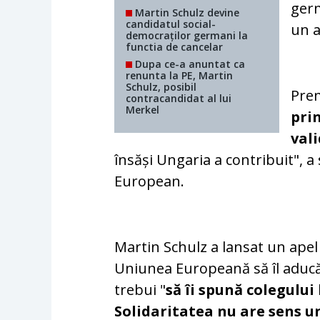
germ
Martin Schulz devine
candidatul social-
un a
democraților germani la
functia de cancelar
Dupa ce-a anuntat ca
renunta la PE, Martin
Schulz, posibil
Prem
contracandidat al lui
Merkel
pri
val
însăși Ungaria a contribuit", 
European.
Martin Schulz a lansat un apel c
Uniunea Europeană să îl aducă
trebui "
să îi spună colegului
Solidaritatea nu are sens u