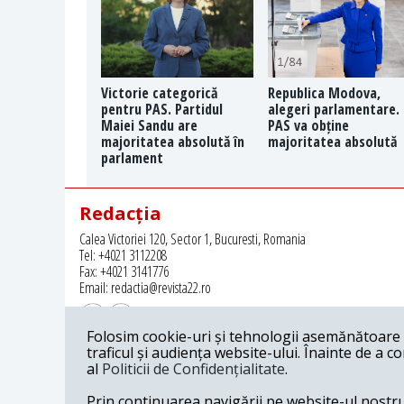
Victorie categorică
Republica Modova,
pentru PAS. Partidul
alegeri parlamentare.
Maiei Sandu are
PAS va obține
majoritatea absolută în
majoritatea absolută
parlament
Redacția
Calea Victoriei 120, Sector 1, Bucuresti, Romania
Tel: +4021 3112208
Fax: +4021 3141776
Email: redactia@revista22.ro
Folosim cookie-uri și tehnologii asemănătoare p
traficul și audiența website-ului. Înainte de a c
al
Politicii de Confidențialitate
.
Revista 22 este editata de
Grupul pentru Dialog Social
Prin continuarea navigării pe website-ul nostru c