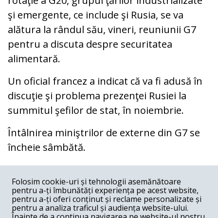
rotaţie a G20, grupul ţărilor industrializate
şi emergente, ce include şi Rusia, se va
alătura la rândul său, vineri, reuniunii G7
pentru a discuta despre securitatea
alimentară.
Un oficial francez a indicat că va fi adusă în
discuţie şi problema prezenţei Rusiei la
summitul şefilor de stat, în noiembrie.
Întâlnirea miniştrilor de externe din G7 se
încheie sâmbătă.
COMENTARII
0
Folosim cookie-uri și tehnologii asemănătoare
pentru a-ți îmbunătăți experiența pe acest website,
Nume
pentru a-ți oferi conținut și reclame personalizate și
pentru a analiza traficul și audiența website-ului.
Înainte de a continua navigarea pe website-ul nostru