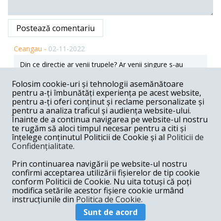
Postează comentariu
Ceangau -
02-11-2022
Din ce directie ar venii trupele? Ar venii singure s-au
acompaniate de aliatii de nadejdie, care tocmai au intors
armele impotriva americanilor?
Folosim cookie-uri și tehnologii asemănătoare
pentru a-ți îmbunătăți experiența pe acest website,
Răspunde
pentru a-ți oferi conținut și reclame personalizate și
pentru a analiza traficul și audiența website-ului.
Ceangau -
02-11-2022
Înainte de a continua navigarea pe website-ul nostru
te rugăm să aloci timpul necesar pentru a citi și
Sa nu uitam un mic amanunt. La aceasi masa alba
înțelege conținutul Politicii de Cookie și al
Politicii de
foarte lunga, a stat si Emanuel Macron. Exact in acelasi
Confidențialitate
.
loc in care a stat si Orban Viktor.
Răspunde
Prin continuarea navigării pe website-ul nostru
confirmi acceptarea utilizării fișierelor de tip cookie
Doru Tascau -
02-10-2022
conform Politicii de Cookie. Nu uita totuși că poți
modifica setările acestor fișiere cookie urmând
Dar rusești? Trupe rusești acceptați?
instrucțiunile din
Politica de Cookie.
Răspunde
Sunt de acord