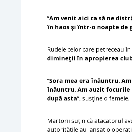
”
Am venit aici ca să ne dist
în haos şi într-o noapte de
Rudele celor care petreceau în
dimineţii în apropierea clu
”
Sora mea era înăuntru. Am 
înăuntru. Am auzit focurile
după asta
”, susţine o femeie.
Martorii suţin că atacatorul a
autorităţile au lansat o opera