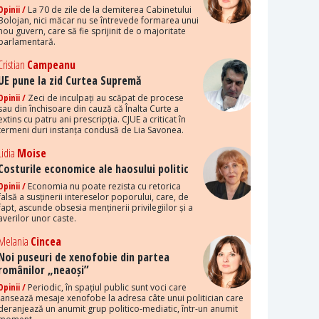
Opinii /
La 70 de zile de la demiterea Cabinetului
Bolojan, nici măcar nu se întrevede formarea unui
nou guvern, care să fie sprijinit de o majoritate
parlamentară.
Cristian
Campeanu
UE pune la zid Curtea Supremă
Opinii /
Zeci de inculpați au scăpat de procese
sau din închisoare din cauză că Înalta Curte a
extins cu patru ani prescripția. CJUE a criticat în
termeni duri instanța condusă de Lia Savonea.
Lidia
Moise
Costurile economice ale haosului politic
Opinii /
Economia nu poate rezista cu retorica
falsă a susținerii intereselor poporului, care, de
fapt, ascunde obsesia menținerii privilegiilor și a
averilor unor caste.
Melania
Cincea
Noi puseuri de xenofobie din partea
românilor „neaoși”
Opinii /
Periodic, în spațiul public sunt voci care
lansează mesaje xenofobe la adresa câte unui politician care
deranjează un anumit grup politico-mediatic, într-un anumit