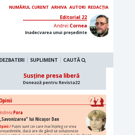
NUMĂRUL CURENT
ARHIVA
AUTORI
REDACȚIA
Editorial 22
Andrei
Cornea
Inadecvarea unui președinte
DEZBATERI
SUPLIMENT
CAUTĂ
Susține presa liberă
Donează pentru Revista22
Opinii
Andreea
Pora
„Savonizarea” lui Nicușor Dan
Opinii /
Puțini sunt cei care mai înțeleg ce vrea
președintele, dacă are de gând să soluționeze