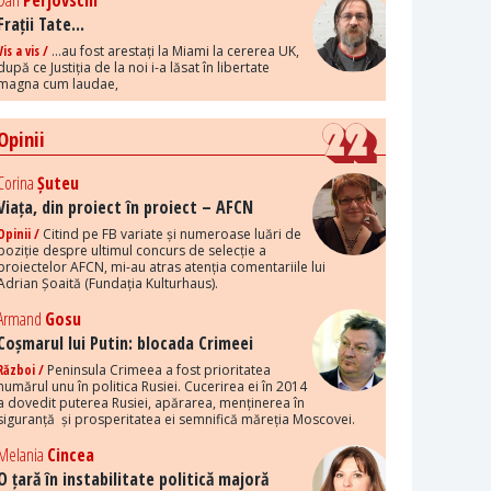
Dan
Perjovschi
Frații Tate...
Vis a vis /
...au fost arestați la Miami la cererea UK,
după ce Justiția de la noi i-a lăsat în libertate
magna cum laudae,
Opinii
Corina
Șuteu
Viața, din proiect în proiect – AFCN
Opinii /
Citind pe FB variate și numeroase luări de
poziție despre ultimul concurs de selecție a
proiectelor AFCN, mi-au atras atenția comentariile lui
Adrian Șoaită (Fundația Kulturhaus).
Armand
Gosu
Coșmarul lui Putin: blocada Crimeei
Război /
Peninsula Crimeea a fost prioritatea
numărul unu în politica Rusiei. Cucerirea ei în 2014
a dovedit puterea Rusiei, apărarea, menținerea în
siguranță și prosperitatea ei semnifică măreția Moscovei.
Melania
Cincea
O țară în instabilitate politică majoră