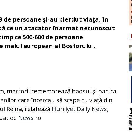
9 de persoane şi-au pierdut viaţa, în
upă ce un atacator înarmat necunoscut
n timp ce 500-600 de persoane
e malul european al Bosforului.
, martorii rememorează haosul şi panica
nilor care încercau să scape cu viaţă din
ul Reina, relatează
Hurriyet Daily News
,
luat de
News.ro
.