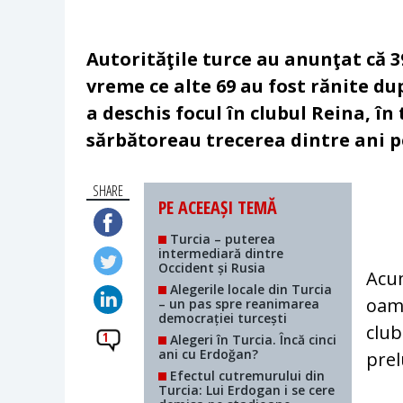
Autorităţile turce au anunţat că 3
vreme ce alte 69 au fost rănite d
a deschis focul în clubul Reina, î
sărbătoreau trecerea dintre ani p
SHARE
PE ACEEAȘI TEMĂ
Turcia – puterea
intermediară dintre
Occident și Rusia
Acum
Alegerile locale din Turcia
oame
– un pas spre reanimarea
democrației turcești
club
1
Alegeri în Turcia. Încă cinci
ani cu Erdoğan?
pre
Efectul cutremurului din
Turcia: Lui Erdogan i se cere