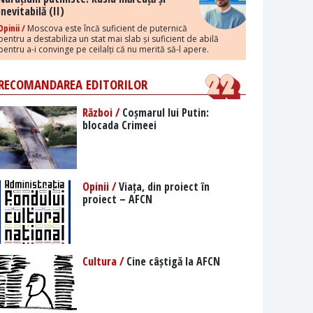
inevitabilă (II)
Opinii /
Moscova este încă suficient de puternică
pentru a destabiliza un stat mai slab și suficient de abilă
pentru a-i convinge pe ceilalți că nu merită să-l apere.
RECOMANDAREA EDITORILOR
Război /
Coșmarul lui Putin:
blocada Crimeei
Opinii /
Viața, din proiect în
proiect – AFCN
Cultura /
Cine câștigă la AFCN