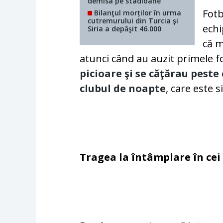
demisa pe stadioane
Fotb
Bilanţul morților în urma
cutremurului din Turcia şi
echi
Siria a depăşit 46.000
că m
atunci când au auzit primele f
picioare şi se căţărau peste
clubul de noapte
, care este s
Tragea la întâmplare în cei