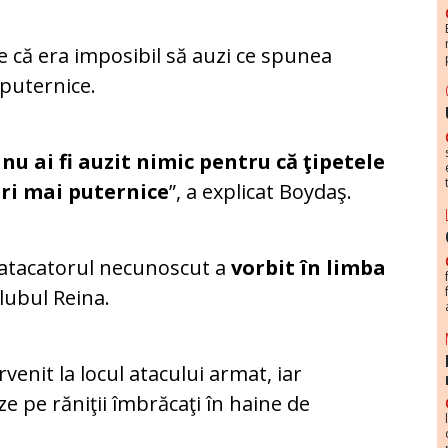
 că era imposibil să auzi ce spunea
 puternice.
 nu ai fi auzit nimic pentru că ţipetele
ori mai puternice
”, a explicat Boydaş.
că atacatorul necunoscut a
vorbit în limba
clubul Reina.
enit la locul atacului armat, iar
ze pe răniţii îmbrăcaţi în haine de