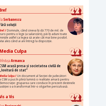
Bref
Tia
Serbanescu
Fără soluții
Bref /
Domnule, când cineva îți dă 770 de mil. de
euro pentru o lege (a salarizării), păi îți aduni toate
mințile astfel ca legea să arate cât mai bine posibil.
Mai ales când ai ani întregi la dispoziție.
Media Culpa
Brîndușa
Armanca
CSM acuză presa și societatea civilă de
„lovitură de stat”
Media Culpa /
Un document al Secției de judecători
a CSM a pus în plină lumină o realitate amară pentru
democrație: gruparea care conduce în prezent destinele
justiției s-a transformat într-o oligarhie periculoasă.
Vis a Vis