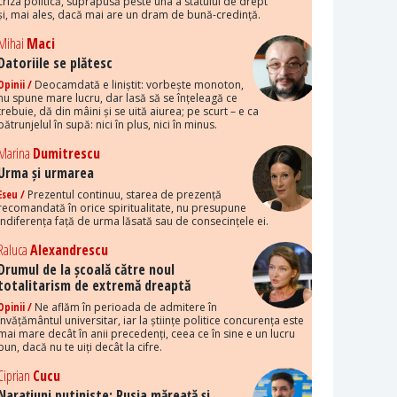
criza politică, suprapusă peste una a statului de drept
și, mai ales, dacă mai are un dram de bună-credință.
Mihai
Maci
Datoriile se plătesc
Opinii /
Deocamdată e liniștit: vorbește monoton,
nu spune mare lucru, dar lasă să se înțeleagă ce
trebuie, dă din mâini și se uită aiurea; pe scurt – e ca
pătrunjelul în supă: nici în plus, nici în minus.
Marina
Dumitrescu
Urma și urmarea
Eseu /
Prezentul continuu, starea de prezență
recomandată în orice spiritualitate, nu presupune
indiferența față de urma lăsată sau de consecințele ei.
Raluca
Alexandrescu
Drumul de la școală către noul
totalitarism de extremă dreaptă
Opinii /
Ne aflăm în perioada de admitere în
învățământul universitar, iar la științe politice concurența este
mai mare decât în anii precedenți, ceea ce în sine e un lucru
bun, dacă nu te uiți decât la cifre.
Ciprian
Cucu
Narațiuni putiniste: Rusia măreață și