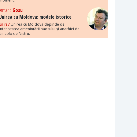
moment.
Armand
Gosu
Unirea cu Moldova: modele istorice
Unire /
Unirea cu Moldova depinde de
intensitatea amenințării haosului și anarhiei de
dincolo de Nistru.