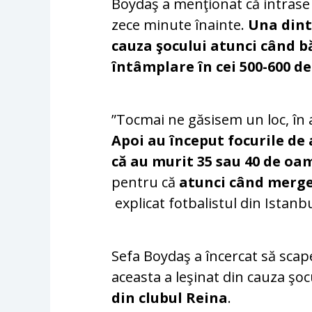
Boydaş a menţionat că intrase 
zece minute înainte.
Una dint
cauza şocului atunci când b
întâmplare în cei 500-600 de
”Tocmai ne găsisem un loc, în 
Apoi au început focurile de 
că au murit 35 sau 40 de oa
pentru că
atunci când merge
explicat fotbalistul din Istanbu
Sefa Boydaş a încercat să scap
aceasta a leşinat din cauza şocu
din clubul Reina
.