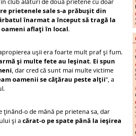
în club alături de două prietene cu doar
re prietenele sale s-a prăbuşit din
ărbatul înarmat a început să tragă la
 oameni aflaţi în local
.
apropierea uşii era foarte mult praf şi fum.
armă şi multe fete au leşinat
.
Ei spun
meni
, dar cred că sunt mai multe victime
am oamenii se căţărau peste alţii
”, a
l.
e ţinând-o de mână pe prietena sa, dar
lui şi a
cărat-o pe spate până la ieşirea