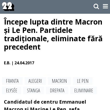
Începe lupta dintre Macron
și Le Pen. Partidele
tradiționale, eliminate fără
precedent
E.B.
| 24.04.2017
FRANTA
ALEGERI
MACRON
LE PEN
ELYSÉE
STANGA
DREPATA
ELIMINARE
Candidatul de centru Emmanuel
Macron și Marine Le Pen, șefa