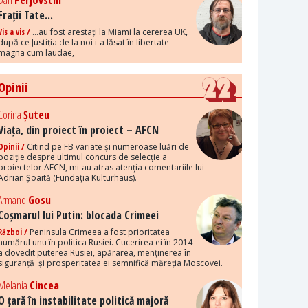
Dan
Perjovschi
Frații Tate...
Vis a vis /
...au fost arestați la Miami la cererea UK,
după ce Justiția de la noi i-a lăsat în libertate
magna cum laudae,
Opinii
Corina
Șuteu
Viața, din proiect în proiect – AFCN
Opinii /
Citind pe FB variate și numeroase luări de
poziție despre ultimul concurs de selecție a
proiectelor AFCN, mi-au atras atenția comentariile lui
Adrian Șoaită (Fundația Kulturhaus).
Armand
Gosu
Coșmarul lui Putin: blocada Crimeei
Război /
Peninsula Crimeea a fost prioritatea
numărul unu în politica Rusiei. Cucerirea ei în 2014
a dovedit puterea Rusiei, apărarea, menținerea în
siguranță și prosperitatea ei semnifică măreția Moscovei.
Melania
Cincea
O țară în instabilitate politică majoră