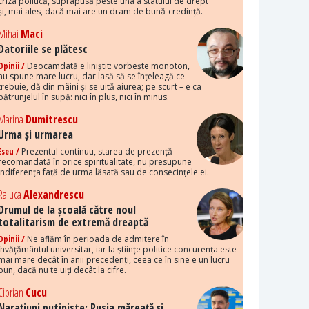
criza politică, suprapusă peste una a statului de drept
și, mai ales, dacă mai are un dram de bună-credință.
Mihai
Maci
Datoriile se plătesc
Opinii /
Deocamdată e liniștit: vorbește monoton,
nu spune mare lucru, dar lasă să se înțeleagă ce
trebuie, dă din mâini și se uită aiurea; pe scurt – e ca
pătrunjelul în supă: nici în plus, nici în minus.
Marina
Dumitrescu
Urma și urmarea
Eseu /
Prezentul continuu, starea de prezență
recomandată în orice spiritualitate, nu presupune
indiferența față de urma lăsată sau de consecințele ei.
Raluca
Alexandrescu
Drumul de la școală către noul
totalitarism de extremă dreaptă
Opinii /
Ne aflăm în perioada de admitere în
învățământul universitar, iar la științe politice concurența este
mai mare decât în anii precedenți, ceea ce în sine e un lucru
bun, dacă nu te uiți decât la cifre.
Ciprian
Cucu
Narațiuni putiniste: Rusia măreață și