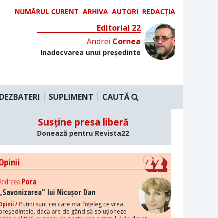
NUMĂRUL CURENT
ARHIVA
AUTORI
REDACȚIA
Editorial 22
Andrei
Cornea
Inadecvarea unui președinte
DEZBATERI
SUPLIMENT
CAUTĂ
Susține presa liberă
Donează pentru Revista22
Opinii
Andreea
Pora
„Savonizarea” lui Nicușor Dan
Opinii /
Puțini sunt cei care mai înțeleg ce vrea
președintele, dacă are de gând să soluționeze