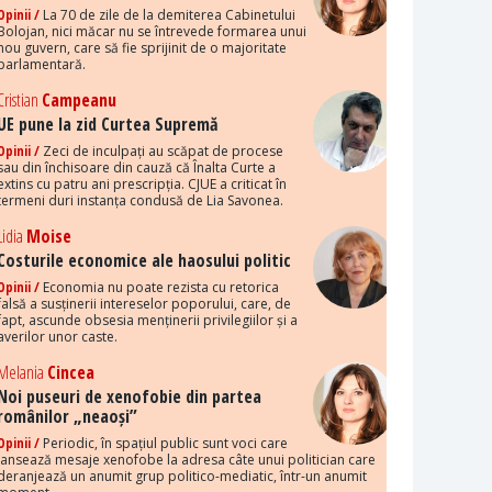
Opinii /
La 70 de zile de la demiterea Cabinetului
Bolojan, nici măcar nu se întrevede formarea unui
nou guvern, care să fie sprijinit de o majoritate
parlamentară.
Cristian
Campeanu
UE pune la zid Curtea Supremă
Opinii /
Zeci de inculpați au scăpat de procese
sau din închisoare din cauză că Înalta Curte a
extins cu patru ani prescripția. CJUE a criticat în
termeni duri instanța condusă de Lia Savonea.
Lidia
Moise
Costurile economice ale haosului politic
Opinii /
Economia nu poate rezista cu retorica
falsă a susținerii intereselor poporului, care, de
fapt, ascunde obsesia menținerii privilegiilor și a
averilor unor caste.
Melania
Cincea
Noi puseuri de xenofobie din partea
românilor „neaoși”
Opinii /
Periodic, în spațiul public sunt voci care
lansează mesaje xenofobe la adresa câte unui politician care
deranjează un anumit grup politico-mediatic, într-un anumit