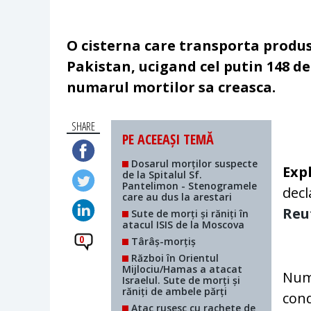
O cisterna care transporta produs
Pakistan, ucigand cel putin 148 de
numarul mortilor sa creasca.
SHARE
PE ACEEAȘI TEMĂ
Dosarul morților suspecte
Exp
de la Spitalul Sf.
Pantelimon - Stenogramele
decl
care au dus la arestari
Reu
Sute de morți și răniți în
atacul ISIS de la Moscova
0
Târâș-morțiș
Război în Orientul
Mijlociu/Hamas a atacat
Numa
Israelul. Sute de morți și
răniți de ambele părți
cond
Atac rusesc cu rachete de