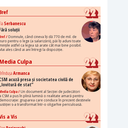
Bref
Tia
Serbanescu
Fără soluții
Bref /
Domnule, când cineva îți dă 770 de mil. de
euro pentru o lege (a salarizării), păi îți aduni toate
mințile astfel ca legea să arate cât mai bine posibil.
Mai ales când ai ani întregi la dispoziție.
Media Culpa
Brîndușa
Armanca
CSM acuză presa și societatea civilă de
„lovitură de stat”
Media Culpa /
Un document al Secției de judecători
a CSM a pus în plină lumină o realitate amară pentru
democrație: gruparea care conduce în prezent destinele
justiției s-a transformat într-o oligarhie periculoasă.
Vis a Vis