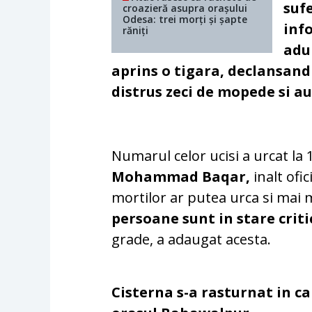
suf
croazieră asupra orașului
Odesa: trei morți și șapte
info
răniți
adu
aprins o tigara, declansand 
distrus zeci de mopede si a
Numarul celor ucisi a urcat la 
Mohammad Baqar,
inalt ofic
mortilor ar putea urca si mai m
persoane sunt in stare criti
grade, a adaugat acesta.
Cisterna s-a rasturnat in ca