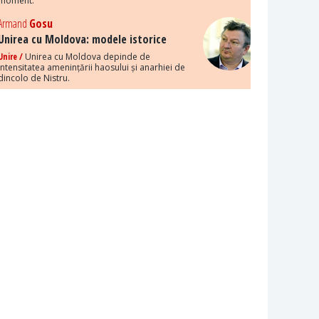
moment.
Armand
Gosu
Unirea cu Moldova: modele istorice
Unire /
Unirea cu Moldova depinde de
intensitatea amenințării haosului și anarhiei de
dincolo de Nistru.