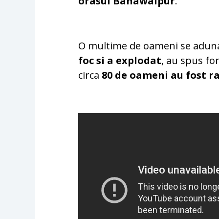
orasul Bahawalpur
.
O multime de oameni se adunas
foc si a explodat
, au spus fo
circa
80 de oameni au fost ra