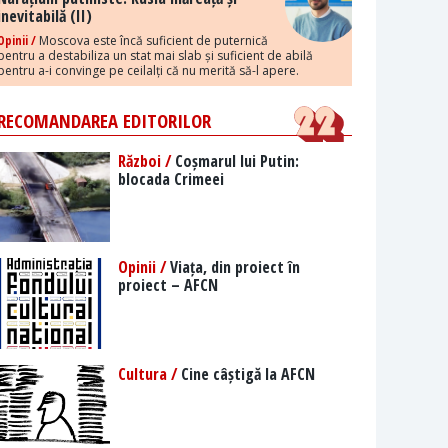
inevitabilă (II)
Opinii /
Moscova este încă suficient de puternică
pentru a destabiliza un stat mai slab și suficient de abilă
pentru a-i convinge pe ceilalți că nu merită să-l apere.
RECOMANDAREA EDITORILOR
Război /
Coșmarul lui Putin:
blocada Crimeei
Opinii /
Viața, din proiect în
proiect – AFCN
Cultura /
Cine câștigă la AFCN