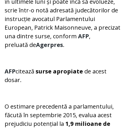
în ultimele luni și poate încă să evolueze,
scrie într-o notă adresată judecătorilor de
instrucție avocatul Parlamentului
European, Patrick Maisonneuve, a precizat
una dintre surse, conform
AFP
,
preluată de
Agerpres
.
AFP
citează
surse apropiate
de acest
dosar.
O estimare precedentă a parlamentului,
făcută în septembrie 2015, evalua acest
prejudiciu potențial la
1,9 milioane de