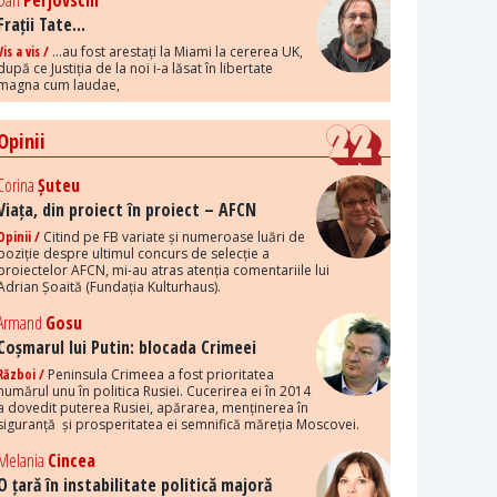
Dan
Perjovschi
Frații Tate...
Vis a vis /
...au fost arestați la Miami la cererea UK,
după ce Justiția de la noi i-a lăsat în libertate
magna cum laudae,
Opinii
Corina
Șuteu
Viața, din proiect în proiect – AFCN
Opinii /
Citind pe FB variate și numeroase luări de
poziție despre ultimul concurs de selecție a
proiectelor AFCN, mi-au atras atenția comentariile lui
Adrian Șoaită (Fundația Kulturhaus).
Armand
Gosu
Coșmarul lui Putin: blocada Crimeei
Război /
Peninsula Crimeea a fost prioritatea
numărul unu în politica Rusiei. Cucerirea ei în 2014
a dovedit puterea Rusiei, apărarea, menținerea în
siguranță și prosperitatea ei semnifică măreția Moscovei.
Melania
Cincea
O țară în instabilitate politică majoră