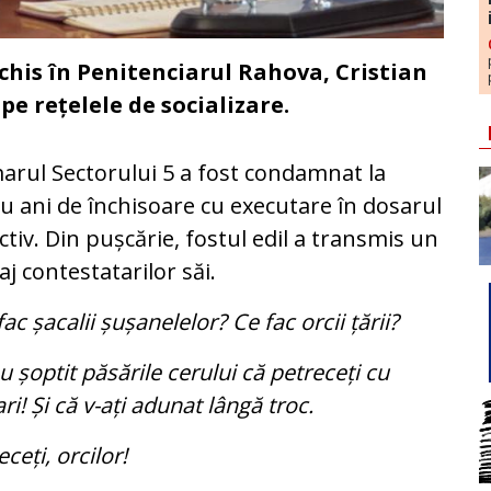
nchis în Penitenciarul Rahova, Cristian
e rețelele de socializare.
arul Sectorului 5 a fost condamnat la
u ani de închisoare cu executare în dosarul
ctiv. Din pușcărie, fostul edil a transmis un
j contestatarilor săi.
fac șacalii șușanelelor? Ce fac orcii țării?
u șoptit păsările cerului că petreceți cu
ari! Și că v-ați adunat lângă troc.
eceți, orcilor!