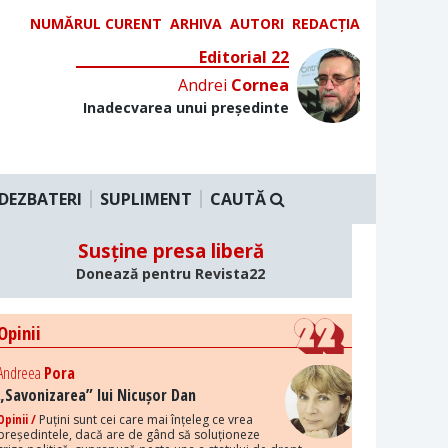
NUMĂRUL CURENT
ARHIVA
AUTORI
REDACȚIA
Editorial 22
Andrei
Cornea
Inadecvarea unui președinte
DEZBATERI
SUPLIMENT
CAUTĂ
Susține presa liberă
Donează pentru Revista22
Opinii
Andreea
Pora
„Savonizarea” lui Nicușor Dan
Opinii /
Puțini sunt cei care mai înțeleg ce vrea
președintele, dacă are de gând să soluționeze