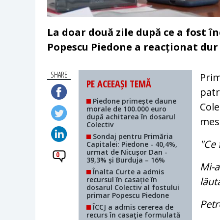
La doar două zile după ce a fost î
Popescu Piedone a reacționat dur p
SHARE
Prim
PE ACEEAȘI TEMĂ
patr
Piedone primește daune
Cole
morale de 100.000 euro
după achitarea în dosarul
mesa
Colectiv
Sondaj pentru Primăria
"Ce 
Capitalei: Piedone - 40,4%,
urmat de Nicușor Dan -
0
39,3% și Burduja – 16%
Mi-a
Înalta Curte a admis
recursul în casație în
lăut
dosarul Colectiv al fostului
primar Popescu Piedone
Petr
ÎCCJ a admis cererea de
recurs în casaţie formulată