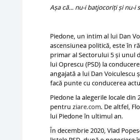
Așa că... nu-i batjocoriți și nu-
Piedone, un intim al lui Dan Vo
ascensiunea politică, este în r
primar al Sectorului 5 și unul d
lui Oprescu (PSD) la conducerea
angajată a lui Dan Voiculescu și
facă punte cu conducerea actu
Piedone la alegerile locale di
pentru
ziare.com
. De altfel, F
lui Piedone în ultimul an.
În decembrie 2020, Vlad Pope
listele PSD, după o negociere î