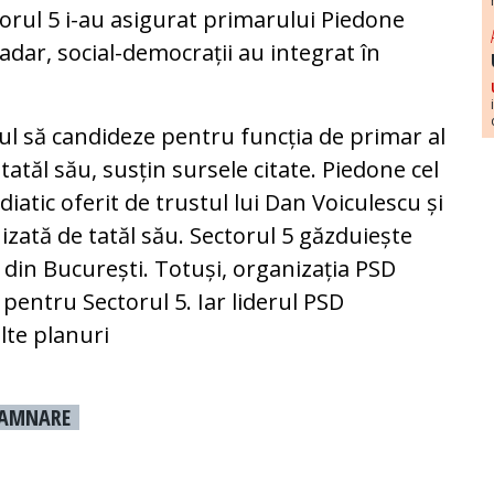
ctorul 5 i-au asigurat primarului Piedone
șadar, social-democrații au integrat în
lcul să candideze pentru funcția de primar al
tatăl său, susțin sursele citate. Piedone cel
iatic oferit de trustul lui Dan Voiculescu și
izată de tatăl său. Sectorul 5 găzduiește
 din București. Totuși, organizația PSD
pentru Sectorul 5. Iar liderul PSD
alte planuri
AMNARE