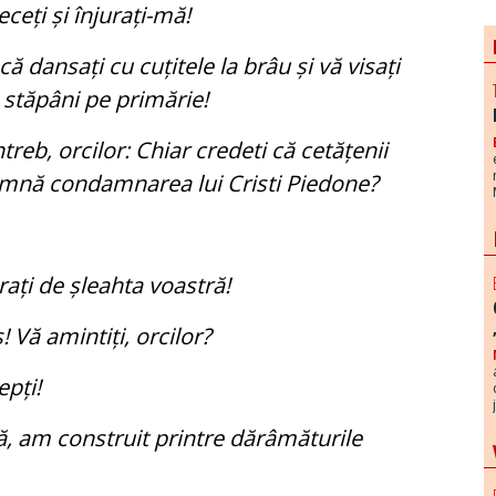
eceți și înjurați-mă!
 că dansați cu cuțitele la brâu și vă visați
 stăpâni pe primărie!
ntreb, orcilor: Chiar credeti că cetățenii
eamnă condamnarea lui Cristi Piedone?
urați de șleahta voastră!
! Vă amintiți, orcilor?
epți!
ă, am construit printre dărâmăturile