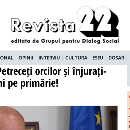
IONAL
OPINII
INTERVIU
CULTURA
ESEU
DOSAR
treceți orcilor și înjurați-
ni pe primărie!