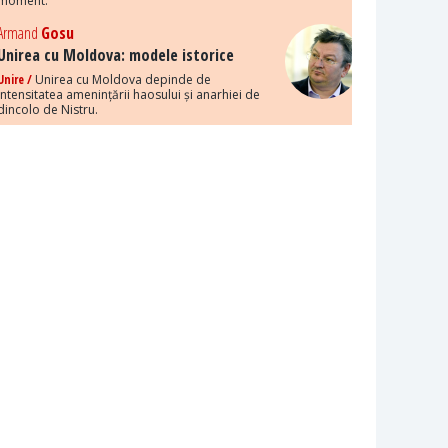
moment.
Armand
Gosu
Unirea cu Moldova: modele istorice
Unire /
Unirea cu Moldova depinde de
intensitatea amenințării haosului și anarhiei de
dincolo de Nistru.