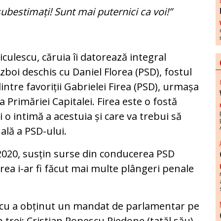
i subestimați! Sunt mai puternici ca voi!”
iculescu, căruia îi datorează integral
ăzboi deschis cu Daniel Florea (PSD), fostul
intre favoriții Gabrielei Firea (PSD), urmașa
 Primăriei Capitalei. Firea este o fostă
 o intimă a acestuia și care va trebui să
ală a PSD-ului.
n 2020, susțin surse din conducerea PSD
lorea i-ar fi făcut mai multe plângeri penale
scu a obținut un mandat de parlamentar pe
n trei: Cristian Popescu Piedone (tatăl său)