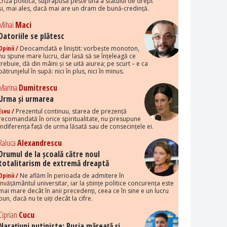
criza politică, suprapusă peste una a statului de drept
și, mai ales, dacă mai are un dram de bună-credință.
Mihai
Maci
Datoriile se plătesc
Opinii /
Deocamdată e liniștit: vorbește monoton,
nu spune mare lucru, dar lasă să se înțeleagă ce
trebuie, dă din mâini și se uită aiurea; pe scurt – e ca
pătrunjelul în supă: nici în plus, nici în minus.
Marina
Dumitrescu
Urma și urmarea
Eseu /
Prezentul continuu, starea de prezență
recomandată în orice spiritualitate, nu presupune
indiferența față de urma lăsată sau de consecințele ei.
Raluca
Alexandrescu
Drumul de la școală către noul
totalitarism de extremă dreaptă
Opinii /
Ne aflăm în perioada de admitere în
învățământul universitar, iar la științe politice concurența este
mai mare decât în anii precedenți, ceea ce în sine e un lucru
bun, dacă nu te uiți decât la cifre.
Ciprian
Cucu
Narațiuni putiniste: Rusia măreață și