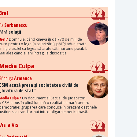
Bref
Tia
Serbanescu
Fără soluții
Bref /
Domnule, când cineva îți dă 770 de mil. de
euro pentru o lege (a salarizării), păi îți aduni toate
mințile astfel ca legea să arate cât mai bine posibil.
Mai ales când ai ani întregi la dispoziție.
Media Culpa
Brîndușa
Armanca
CSM acuză presa și societatea civilă de
„lovitură de stat”
Media Culpa /
Un document al Secției de judecători
a CSM a pus în plină lumină o realitate amară pentru
democrație: gruparea care conduce în prezent destinele
justiției s-a transformat într-o oligarhie periculoasă.
Vis a Vis