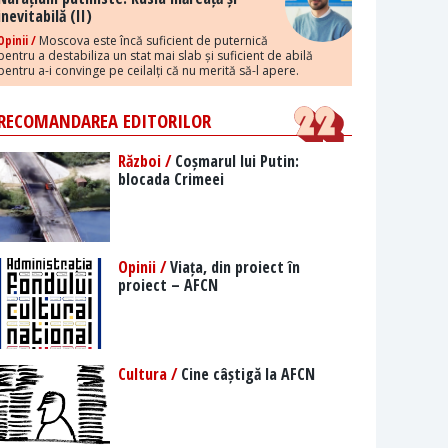
inevitabilă (II)
Opinii /
Moscova este încă suficient de puternică
pentru a destabiliza un stat mai slab și suficient de abilă
pentru a-i convinge pe ceilalți că nu merită să-l apere.
RECOMANDAREA EDITORILOR
Război /
Coșmarul lui Putin:
blocada Crimeei
Opinii /
Viața, din proiect în
proiect – AFCN
Cultura /
Cine câștigă la AFCN