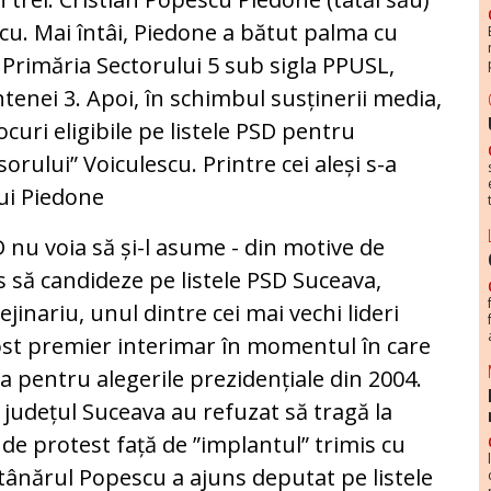
scu. Mai întâi, Piedone a bătut palma cu
 Primăria Sectorului 5 sub sigla PPUSL,
tenei 3. Apoi, în schimbul susținerii media,
ocuri eligibile pe listele PSD pentru
orului” Voiculescu. Printre cei aleși s-a
lui Piedone
 nu voia să și-l asume - din motive de
s să candideze pe listele PSD Suceava,
jinariu, unul dintre cei mai vechi lideri
fost premier interimar în momentul în care
a pentru alegerile prezidențiale din 2004.
 județul Suceava au refuzat să tragă la
de protest față de ”implantul” trimis cu
l, tânărul Popescu a ajuns deputat pe listele