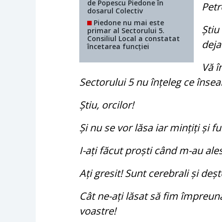
de Popescu Piedone în
Petr
dosarul Colectiv
Piedone nu mai este
Știu
primar al Sectorului 5.
Consiliul Local a constatat
deja
încetarea funcției
Vă î
Sectorului 5 nu înțeleg ce îns
Știu, orcilor!
Și nu se vor lăsa iar mințiți și f
I-ați făcut proști când m-au ales
Ați gresit! Sunt cerebrali și deșt
Cât ne-ați lăsat să fim împreun
voastre!