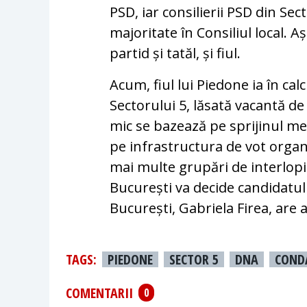
PSD, iar consilierii PSD din Se
majoritate în Consiliul local. A
partid și tatăl, și fiul.
Acum, fiul lui Piedone ia în ca
Sectorului 5, lăsată vacantă de 
mic se bazează pe sprijinul med
pe infrastructura de vot organ
mai multe grupări de interlopi
București va decide candidatul 
București, Gabriela Firea, are 
TAGS:
PIEDONE
SECTOR 5
DNA
COND
COMENTARII
0