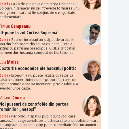
Opinii /
La 70 de zile de la demiterea Cabinetului
Bolojan, nici măcar nu se întrevede formarea unui
nou guvern, care să fie sprijinit de o majoritate
parlamentară.
Cristian
Campeanu
UE pune la zid Curtea Supremă
Opinii /
Zeci de inculpați au scăpat de procese
sau din închisoare din cauză că Înalta Curte a
extins cu patru ani prescripția. CJUE a criticat în
termeni duri instanța condusă de Lia Savonea.
Lidia
Moise
Costurile economice ale haosului politic
Opinii /
Economia nu poate rezista cu retorica
falsă a susținerii intereselor poporului, care, de
fapt, ascunde obsesia menținerii privilegiilor și a
averilor unor caste.
Melania
Cincea
Noi puseuri de xenofobie din partea
românilor „neaoși”
Opinii /
Periodic, în spațiul public sunt voci care
lansează mesaje xenofobe la adresa câte unui politician care
deranjează un anumit grup politico-mediatic, într-un anumit