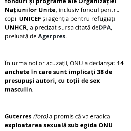
fonduri și programe ale Organizației
Națiunilor Unite
, inclusiv fondul pentru
copii
UNICEF
și agenția pentru refugiați
UNHCR
, a precizat sursa citată de
DPA
,
preluată de
Agerpres
.
În urma noilor acuzații, ONU a declanșat
14
anchete în care sunt implicați 38 de
presupuși autori, cu toții de sex
masculin.
Guterres
(foto)
a promis că va eradica
exploatarea sexuală sub egida ONU