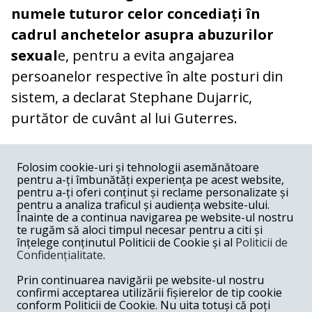
numele tuturor celor concediați în
cadrul anchetelor asupra abuzurilor
sexual
e, pentru a evita angajarea
persoanelor respective în alte posturi din
sistem, a declarat Stephane Dujarric,
purtător de cuvânt al lui Guterres.
COMENTARII
0
Folosim cookie-uri și tehnologii asemănătoare
pentru a-ți îmbunătăți experiența pe acest website,
Nume
pentru a-ți oferi conținut și reclame personalizate și
pentru a analiza traficul și audiența website-ului.
Înainte de a continua navigarea pe website-ul nostru
Email
te rugăm să aloci timpul necesar pentru a citi și
înțelege conținutul Politicii de Cookie și al
Politicii de
Confidențialitate
.
Comentariu
Prin continuarea navigării pe website-ul nostru
confirmi acceptarea utilizării fișierelor de tip cookie
conform Politicii de Cookie. Nu uita totuși că poți