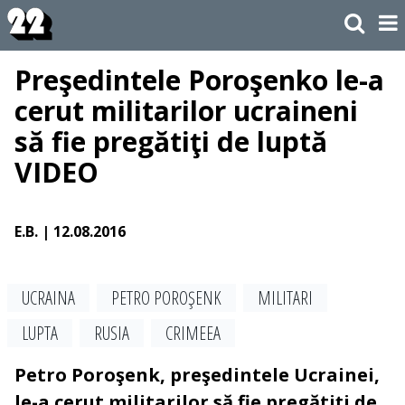
Preşedintele Poroşenko le-a
cerut militarilor ucraineni
să fie pregătiţi de luptă
VIDEO
E.B.
| 12.08.2016
UCRAINA
PETRO POROŞENK
MILITARI
LUPTA
RUSIA
CRIMEEA
Petro Poroşenk, preşedintele Ucrainei,
le-a cerut militarilor să fie pregătiţi de