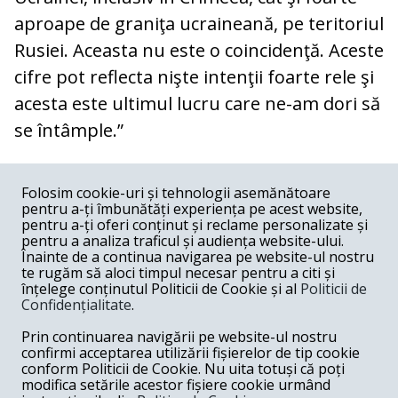
aproape de graniţa ucraineană, pe teritoriul
Rusiei. Aceasta nu este o coincidenţă. Aceste
cifre pot reflecta nişte intenţii foarte rele şi
acesta este ultimul lucru care ne-am dori să
se întâmple.”
COMENTARII
0
Folosim cookie-uri și tehnologii asemănătoare
pentru a-ți îmbunătăți experiența pe acest website,
Nume
pentru a-ți oferi conținut și reclame personalizate și
pentru a analiza traficul și audiența website-ului.
Înainte de a continua navigarea pe website-ul nostru
Email
te rugăm să aloci timpul necesar pentru a citi și
înțelege conținutul Politicii de Cookie și al
Politicii de
Confidențialitate
.
Comentariu
Prin continuarea navigării pe website-ul nostru
confirmi acceptarea utilizării fișierelor de tip cookie
conform Politicii de Cookie. Nu uita totuși că poți
modifica setările acestor fișiere cookie urmând