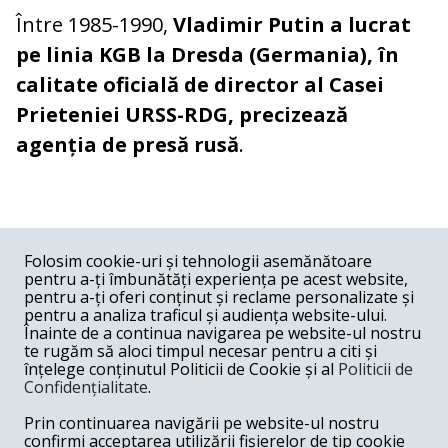
Între 1985-1990,
Vladimir Putin a lucrat
pe linia KGB la Dresda (Germania), în
calitate oficială de director al Casei
Prieteniei URSS-RDG, precizează
agenția de presă rusă
.
COMENTARII
0
Folosim cookie-uri și tehnologii asemănătoare
pentru a-ți îmbunătăți experiența pe acest website,
Nume
pentru a-ți oferi conținut și reclame personalizate și
pentru a analiza traficul și audiența website-ului.
Înainte de a continua navigarea pe website-ul nostru
Email
te rugăm să aloci timpul necesar pentru a citi și
înțelege conținutul Politicii de Cookie și al
Politicii de
Confidențialitate
.
Comentariu
Prin continuarea navigării pe website-ul nostru
confirmi acceptarea utilizării fișierelor de tip cookie