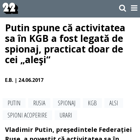
Putin spune că activitatea
sa în KGB a fost legată de
spionaj, practicat doar de
cei „aleşi“
E.B.
| 24.06.2017
PUTIN
RUSIA
SPIONAJ
KGB
ALSI
SPIONI ACOPERIRE
URARI
Vladimir Putin, președintele Federației
Ruse, a povestit că activitatea sa în