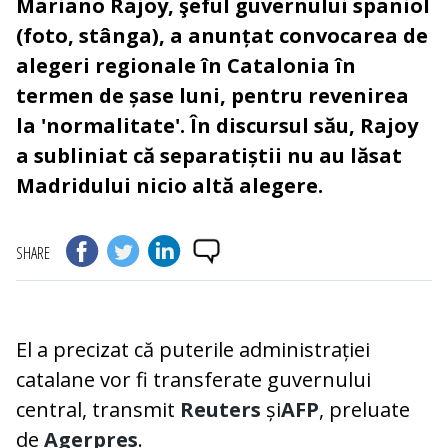
Mariano Rajoy, şeful guvernului spaniol
(foto, stânga), a anunțat convocarea de
alegeri regionale în Catalonia în
termen de șase luni, pentru revenirea
la 'normalitate'. În discursul său, Rajoy
a subliniat că separatiștii nu au lăsat
Madridului nicio altă alegere.
SHARE
El a precizat că puterile administrației
catalane vor fi transferate guvernului
central, transmit
Reuters
și
AFP
, preluate
de
Agerpres
.