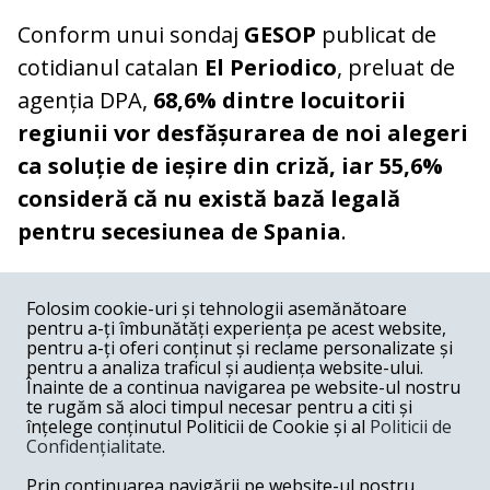
Conform unui sondaj
GESOP
publicat de
cotidianul catalan
El Periodico
, preluat de
agenția DPA,
68,6% dintre locuitorii
regiunii vor desfășurarea de noi alegeri
ca soluție de ieșire din criză, iar 55,6%
consideră că nu există bază legală
pentru secesiunea de Spania
.
COMENTARII
0
Folosim cookie-uri și tehnologii asemănătoare
pentru a-ți îmbunătăți experiența pe acest website,
Nume
pentru a-ți oferi conținut și reclame personalizate și
pentru a analiza traficul și audiența website-ului.
Înainte de a continua navigarea pe website-ul nostru
Email
te rugăm să aloci timpul necesar pentru a citi și
înțelege conținutul Politicii de Cookie și al
Politicii de
Confidențialitate
.
Comentariu
Prin continuarea navigării pe website-ul nostru