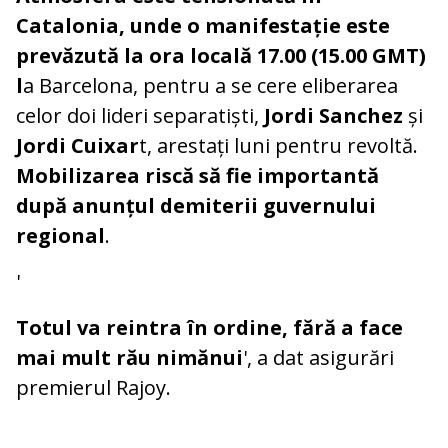
Catalonia, unde o manifestație este
prevăzută la ora locală 17.00 (15.00 GMT)
l
a Barcelona, pentru a se cere eliberarea
celor doi lideri separatiști,
Jordi Sanchez
și
Jordi Cuixar
t, arestați luni pentru revoltă.
Mobilizarea riscă să fie importantă
după anunțul demiterii guvernului
regional
.
'
Totul va reintra în ordine, fără a face
mai mult rău nimănui
', a dat asigurări
premierul Rajoy.