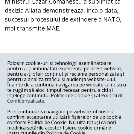
Ministrul Lazar Comanescu a subliniat ca
decizia Aliata demonstreaza, inca o data,
succesul procesului de extindere a NATO,
mai transmite MAE.
COMENTARII
0
Folosim cookie-uri și tehnologii asemănătoare
pentru a-ți îmbunătăți experiența pe acest website,
Nume
pentru a-ți oferi conținut și reclame personalizate și
pentru a analiza traficul și audiența website-ului.
Înainte de a continua navigarea pe website-ul nostru
Email
te rugăm să aloci timpul necesar pentru a citi și
înțelege conținutul Politicii de Cookie și al
Politicii de
Confidențialitate
.
Comentariu
Prin continuarea navigării pe website-ul nostru
confirmi acceptarea utilizării fișierelor de tip cookie
conform Politicii de Cookie. Nu uita totuși că poți
modifica setările acestor fișiere cookie urmând
instrucțiunile din
Politica de Cookie.