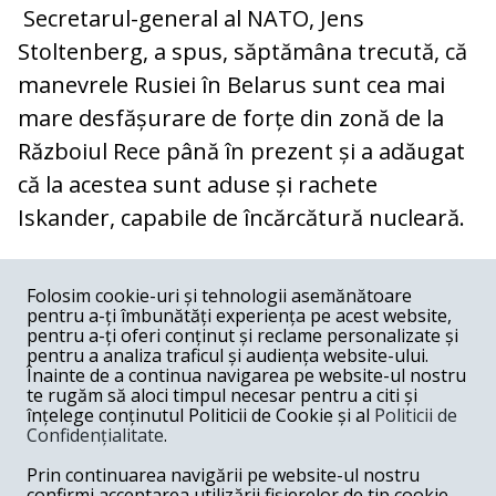
Secretarul-general al NATO, Jens
Stoltenberg, a spus, săptămâna trecută, că
manevrele Rusiei în Belarus sunt cea mai
mare desfășurare de forțe din zonă de la
Războiul Rece până în prezent și a adăugat
că la acestea sunt aduse și rachete
Iskander, capabile de încărcătură nucleară.
COMENTARII
0
Folosim cookie-uri și tehnologii asemănătoare
pentru a-ți îmbunătăți experiența pe acest website,
Nume
pentru a-ți oferi conținut și reclame personalizate și
pentru a analiza traficul și audiența website-ului.
Înainte de a continua navigarea pe website-ul nostru
Email
te rugăm să aloci timpul necesar pentru a citi și
înțelege conținutul Politicii de Cookie și al
Politicii de
Confidențialitate
.
Comentariu
Prin continuarea navigării pe website-ul nostru
confirmi acceptarea utilizării fișierelor de tip cookie