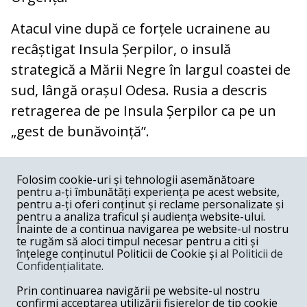
Atacul vine după ce forțele ucrainene au
recâștigat Insula Șerpilor, o insulă
strategică a Mării Negre în largul coastei de
sud, lângă orașul Odesa. Rusia a descris
retragerea de pe Insula Șerpilor ca pe un
„gest de bunăvoință”.
COMENTARII
0
Folosim cookie-uri și tehnologii asemănătoare
pentru a-ți îmbunătăți experiența pe acest website,
Nume
pentru a-ți oferi conținut și reclame personalizate și
pentru a analiza traficul și audiența website-ului.
Înainte de a continua navigarea pe website-ul nostru
Email
te rugăm să aloci timpul necesar pentru a citi și
înțelege conținutul Politicii de Cookie și al
Politicii de
Confidențialitate
.
Comentariu
Prin continuarea navigării pe website-ul nostru
confirmi acceptarea utilizării fișierelor de tip cookie