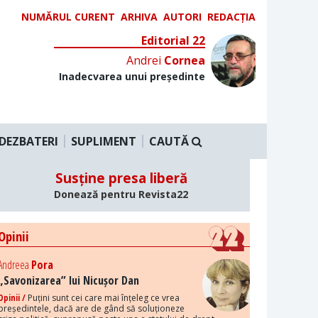
NUMĂRUL CURENT
ARHIVA
AUTORI
REDACȚIA
Editorial 22
Andrei
Cornea
Inadecvarea unui președinte
DEZBATERI
SUPLIMENT
CAUTĂ
Susține presa liberă
Donează pentru Revista22
Opinii
Andreea
Pora
„Savonizarea” lui Nicușor Dan
Opinii /
Puțini sunt cei care mai înțeleg ce vrea
președintele, dacă are de gând să soluționeze