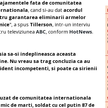
ajamentele fata de comunitatea
ernationala
, cand si-au dat
acordul
tru garantarea eliminarii armelor
mice
", a spus
Tillerson
, intr-un interviu
ru televiziunea
ABC
, conform
HotNews
.
sia sa-si indeplineasca aceasta
ine. Nu vreau sa trag concluzia ca au
vident incompetenti, si poate ca sirienii
cuzat de comunitatea internationala
mic de marti, soldat cu cel putin 87 de