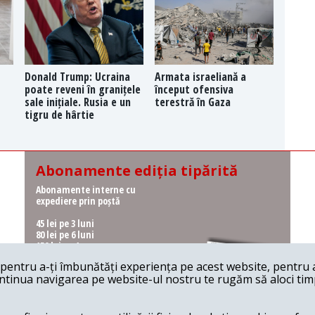
Donald Trump: Ucraina
Armata israeliană a
poate reveni în granițele
început ofensiva
sale inițiale. Rusia e un
terestră în Gaza
tigru de hârtie
Abonamente ediția tipărită
Abonamente interne cu
expediere prin poștă
45 lei pe 3 luni
80 lei pe 6 luni
150 lei pe 1 an
entru a-ți îmbunătăți experiența pe acest website, pentru a-
Abonamente interne cu
ontinua navigarea pe website-ul nostru te rugăm să aloci timpu
ridicare de la redacție
36 lei pe 3 luni
62 lei pe 6 luni