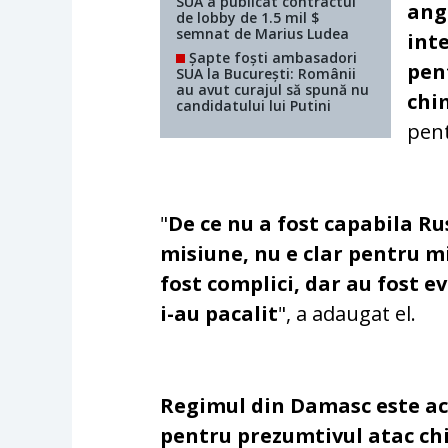
SUA a publicat contractul
ang
de lobby de 1.5 mil $
semnat de Marius Ludea
int
Șapte foști ambasadori
pen
SUA la București: Românii
au avut curajul să spună nu
chi
candidatului lui Putini
pent
"
De ce nu a fost capabila Ru
misiune, nu e clar pentru m
fost complici, dar au fost e
i-au pacalit
", a adaugat el.
Regimul din Damasc este a
pentru prezumtivul atac chi