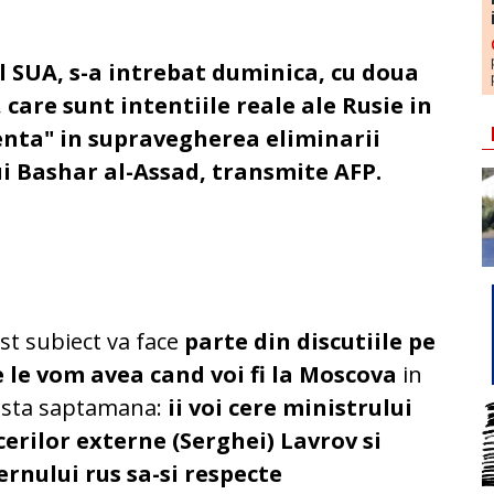
al SUA, s-a intrebat duminica, cu doua
, care sunt intentiile reale ale Rusie in
enta" in supravegherea eliminarii
ui Bashar al-Assad, transmite AFP.
st subiect va face
parte din discutiile pe
e le vom avea cand voi fi la Moscova
in
asta saptamana:
ii voi cere ministrului
cerilor externe (Serghei) Lavrov si
ernului rus sa-si respecte