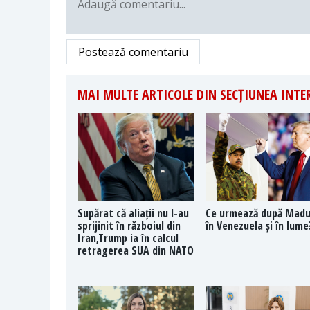
Postează comentariu
MAI MULTE ARTICOLE DIN SECȚIUNEA INT
Supărat că aliații nu l-au
Ce urmează după Mad
sprijinit în războiul din
în Venezuela și în lume
Iran,Trump ia în calcul
retragerea SUA din NATO