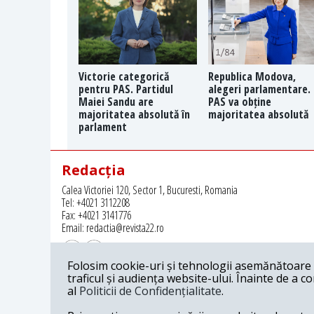
Victorie categorică
Republica Modova,
pentru PAS. Partidul
alegeri parlamentare.
Maiei Sandu are
PAS va obține
majoritatea absolută în
majoritatea absolută
parlament
Redacția
Calea Victoriei 120, Sector 1, Bucuresti, Romania
Tel: +4021 3112208
Fax: +4021 3141776
Email: redactia@revista22.ro
Folosim cookie-uri și tehnologii asemănătoare p
traficul și audiența website-ului. Înainte de a c
al
Politicii de Confidențialitate
.
Revista 22 este editata de
Grupul pentru Dialog Social