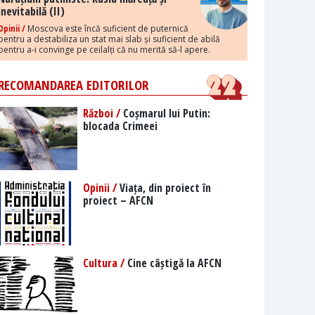
inevitabilă (II)
Opinii /
Moscova este încă suficient de puternică
pentru a destabiliza un stat mai slab și suficient de abilă
pentru a-i convinge pe ceilalți că nu merită să-l apere.
RECOMANDAREA EDITORILOR
Război /
Coșmarul lui Putin:
blocada Crimeei
Opinii /
Viața, din proiect în
proiect – AFCN
Cultura /
Cine câștigă la AFCN