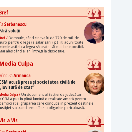
Bref
Tia
Serbanescu
Fără soluții
Bref /
Domnule, când cineva îți dă 770 de mil. de
euro pentru o lege (a salarizării), păi îți aduni toate
mințile astfel ca legea să arate cât mai bine posibil.
Mai ales când ai ani întregi la dispoziție.
Media Culpa
Brîndușa
Armanca
CSM acuză presa și societatea civilă de
„lovitură de stat”
Media Culpa /
Un document al Secției de judecători
a CSM a pus în plină lumină o realitate amară pentru
democrație: gruparea care conduce în prezent destinele
justiției s-a transformat într-o oligarhie periculoasă.
Vis a Vis