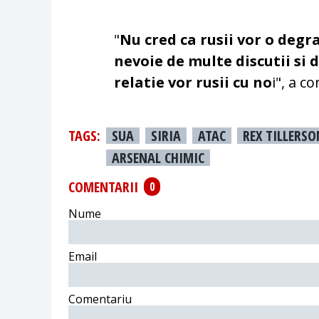
"
Nu cred ca rusii vor o degra
nevoie de multe discutii si 
relatie vor rusii cu no
i", a c
TAGS:
SUA
SIRIA
ATAC
REX TILLERSO
ARSENAL CHIMIC
COMENTARII
0
Nume
Email
Comentariu