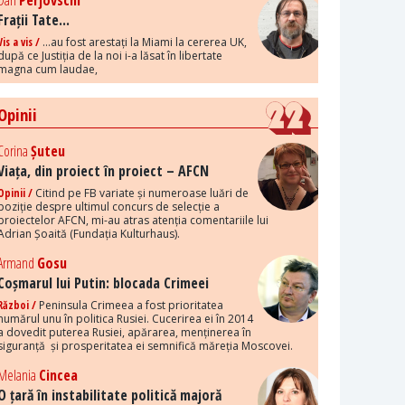
Dan
Perjovschi
Frații Tate...
Vis a vis /
...au fost arestați la Miami la cererea UK,
după ce Justiția de la noi i-a lăsat în libertate
magna cum laudae,
Opinii
Corina
Șuteu
Viața, din proiect în proiect – AFCN
Opinii /
Citind pe FB variate și numeroase luări de
poziție despre ultimul concurs de selecție a
proiectelor AFCN, mi-au atras atenția comentariile lui
Adrian Șoaită (Fundația Kulturhaus).
Armand
Gosu
Coșmarul lui Putin: blocada Crimeei
Război /
Peninsula Crimeea a fost prioritatea
numărul unu în politica Rusiei. Cucerirea ei în 2014
a dovedit puterea Rusiei, apărarea, menținerea în
siguranță și prosperitatea ei semnifică măreția Moscovei.
Melania
Cincea
O țară în instabilitate politică majoră