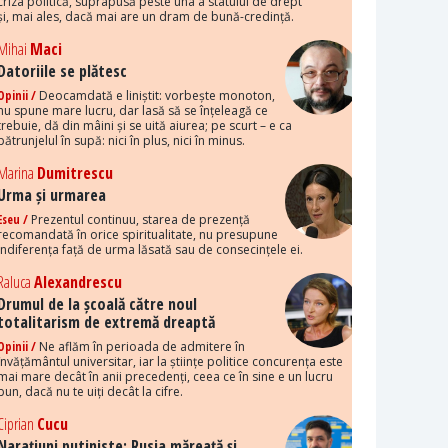
criza politică, suprapusă peste una a statului de drept
și, mai ales, dacă mai are un dram de bună-credință.
Mihai
Maci
Datoriile se plătesc
Opinii /
Deocamdată e liniștit: vorbește monoton,
nu spune mare lucru, dar lasă să se înțeleagă ce
trebuie, dă din mâini și se uită aiurea; pe scurt – e ca
pătrunjelul în supă: nici în plus, nici în minus.
Marina
Dumitrescu
Urma și urmarea
Eseu /
Prezentul continuu, starea de prezență
recomandată în orice spiritualitate, nu presupune
indiferența față de urma lăsată sau de consecințele ei.
Raluca
Alexandrescu
Drumul de la școală către noul
totalitarism de extremă dreaptă
Opinii /
Ne aflăm în perioada de admitere în
învățământul universitar, iar la științe politice concurența este
mai mare decât în anii precedenți, ceea ce în sine e un lucru
bun, dacă nu te uiți decât la cifre.
Ciprian
Cucu
Narațiuni putiniste: Rusia măreață și