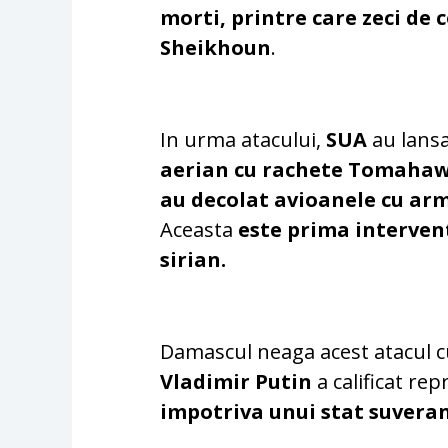
morti, printre care zeci de c
Sheikhoun
.
In urma atacului,
SUA
au lansa
aerian cu rachete Tomahawk
au decolat avioanele cu arm
Aceasta
este prima interven
sirian.
Damascul neaga acest atacul c
Vladimir Putin
a calificat rep
impotriva unui stat suvera