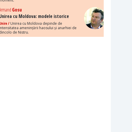
moment.
Armand
Gosu
Unirea cu Moldova: modele istorice
Unire /
Unirea cu Moldova depinde de
intensitatea amenințării haosului și anarhiei de
dincolo de Nistru.