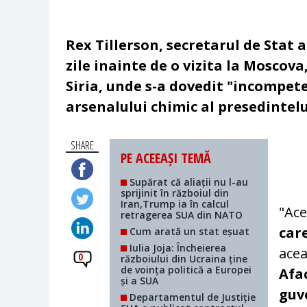
Rex Tillerson, secretarul de Stat 
zile inainte de o vizita la Moscova
Siria, unde s-a dovedit "incompet
arsenalului chimic al presedintel
SHARE
PE ACEEAȘI TEMĂ
Supărat că aliații nu l-au
sprijinit în războiul din
Iran,Trump ia în calcul
"Ace
retragerea SUA din NATO
car
Cum arată un stat eșuat
Iulia Joja: Încheierea
ace
0
războiului din Ucraina ține
de voința politică a Europei
Afa
și a SUA
guv
Departamentul de Justiție