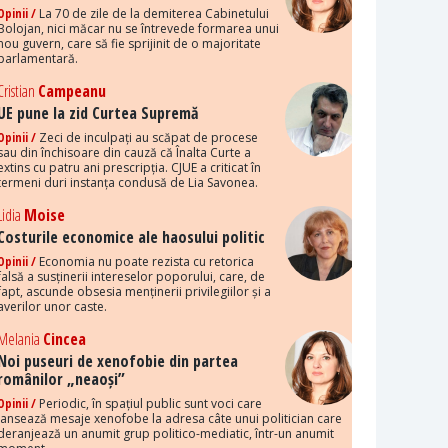
Opinii /
La 70 de zile de la demiterea Cabinetului
Bolojan, nici măcar nu se întrevede formarea unui
nou guvern, care să fie sprijinit de o majoritate
parlamentară.
Cristian
Campeanu
UE pune la zid Curtea Supremă
Opinii /
Zeci de inculpați au scăpat de procese
sau din închisoare din cauză că Înalta Curte a
extins cu patru ani prescripția. CJUE a criticat în
termeni duri instanța condusă de Lia Savonea.
Lidia
Moise
Costurile economice ale haosului politic
Opinii /
Economia nu poate rezista cu retorica
falsă a susținerii intereselor poporului, care, de
fapt, ascunde obsesia menținerii privilegiilor și a
averilor unor caste.
Melania
Cincea
Noi puseuri de xenofobie din partea
românilor „neaoși”
Opinii /
Periodic, în spațiul public sunt voci care
lansează mesaje xenofobe la adresa câte unui politician care
deranjează un anumit grup politico-mediatic, într-un anumit