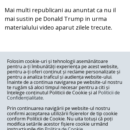
Mai multi republicani au anuntat ca nu il
mai sustin pe Donald Trump in urma
materialului video aparut zilele trecute.
COMENTARII
0
Folosim cookie-uri și tehnologii asemănătoare
pentru a-ți îmbunătăți experiența pe acest website,
Nume
pentru a-ți oferi conținut și reclame personalizate și
pentru a analiza traficul și audiența website-ului.
Înainte de a continua navigarea pe website-ul nostru
Email
te rugăm să aloci timpul necesar pentru a citi și
înțelege conținutul Politicii de Cookie și al
Politicii de
Confidențialitate
.
Comentariu
Prin continuarea navigării pe website-ul nostru
confirmi acceptarea utilizării fișierelor de tip cookie
conform Politicii de Cookie. Nu uita totuși că poți
modifica setările acestor fișiere cookie urmând
instrucțiunile din
Politica de Cookie.