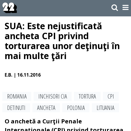
SUA: Este nejustificată
ancheta CPI privind
torturarea unor deţinuţi în
mai multe ţări
E.B.
| 16.11.2016
ROMANIA
INCHISORI CIA
TORTURA
CPI
DETINUTI
ANCHETA
POLONIA
LITUANIA
O anchetă a Curţii Penale
Internaţionale (CPI) privind torturarea