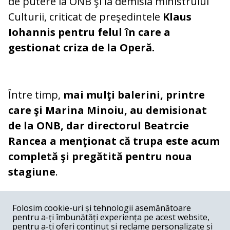
de putere la ONB şi la demisia ministrului
Culturii, criticat de preşedintele
Klaus
Iohannis pentru felul în care a
gestionat criza de la Operă.
Între timp,
mai mulţi balerini, printre
care şi Marina Minoiu, au demisionat
de la ONB, dar directorul Beatrcie
Rancea a menţionat că trupa este acum
completă şi pregătită pentru noua
stagiune
.
COMENTARII
0
Folosim cookie-uri și tehnologii asemănătoare
pentru a-ți îmbunătăți experiența pe acest website,
Nume
pentru a-ți oferi conținut și reclame personalizate și