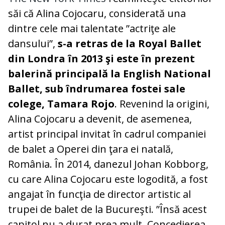
săi că Alina Cojocaru, considerată una
dintre cele mai talentate ”actriţe ale
dansului”,
s-a retras de la Royal Ballet
din Londra în 2013 şi este în prezent
balerină principală la English National
Ballet, sub îndrumarea fostei sale
colege, Tamara Rojo
. Revenind la origini,
Alina Cojocaru a devenit, de asemenea,
artist principal invitat în cadrul companiei
de balet a Operei din ţara ei natală,
România. În 2014, danezul Johan Kobborg,
cu care Alina Cojocaru este logodită, a fost
angajat în funcţia de director artistic al
trupei de balet de la Bucureşti. ”Însă acest
capitol nu a durat prea mult. Concedierea