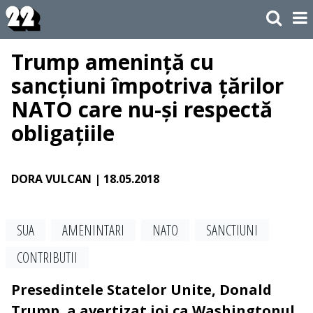
Trump amenință cu
sancțiuni împotriva țărilor
NATO care nu-și respectă
obligațiile
DORA VULCAN
| 18.05.2018
SUA
AMENINTARI
NATO
SANCTIUNI
CONTRIBUTII
Presedintele Statelor Unite, Donald
Trump, a avertizat joi ca Washingtonul