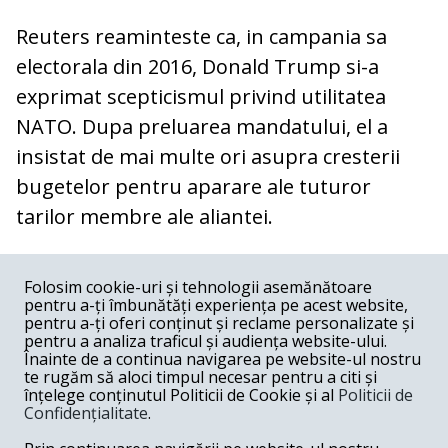
Reuters reaminteste ca, in campania sa
electorala din 2016, Donald Trump si-a
exprimat scepticismul privind utilitatea
NATO. Dupa preluarea mandatului, el a
insistat de mai multe ori asupra cresterii
bugetelor pentru aparare ale tuturor
tarilor membre ale aliantei.
COMENTARII
0
Folosim cookie-uri și tehnologii asemănătoare
pentru a-ți îmbunătăți experiența pe acest website,
Nume
pentru a-ți oferi conținut și reclame personalizate și
pentru a analiza traficul și audiența website-ului.
Înainte de a continua navigarea pe website-ul nostru
Email
te rugăm să aloci timpul necesar pentru a citi și
înțelege conținutul Politicii de Cookie și al
Politicii de
Confidențialitate
.
Comentariu