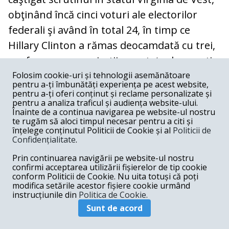
obţinând încă cinci voturi ale electorilor
federali şi având în total 24, în timp ce
Hillary Clinton a rămas deocamdată cu trei,
conform unor proiecţii anunţate de agenţia
AP.
Folosim cookie-uri și tehnologii asemănătoare
pentru a-ți îmbunătăți experiența pe acest website,
pentru a-ți oferi conținut și reclame personalizate și
pentru a analiza traficul și audiența website-ului.
Înainte de a continua navigarea pe website-ul nostru
te rugăm să aloci timpul necesar pentru a citi și
înțelege conținutul Politicii de Cookie și al
Politicii de
Confidențialitate
.
2:10
. Potrivit CNN, Trump a câștigat
Prin continuarea navigării pe website-ul nostru
Florida,
cu 57,7
la sută din voturi.
confirmi acceptarea utilizării fișierelor de tip cookie
conform Politicii de Cookie. Nu uita totuși că poți
modifica setările acestor fișiere cookie urmând
instrucțiunile din
Politica de Cookie.
2:01
. Prima victorie pentru Hillary Clinton,
Sunt de acord
potrivit exit-pollului CNN:
în Vermont, stat