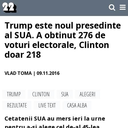
Trump este noul presedinte
al SUA. A obtinut 276 de
voturi electorale, Clinton
doar 218
VLAD TOMA
| 09.11.2016
TRUMP
CLINTON
SUA
ALEGERI
REZULTATE
LIVE TEXT
CASA ALBA
Cetatenii SUA au mers ieri la urne
pentru a-si alege cel de-al 45-lea