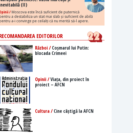
inevitabilă (II)
Opinii /
Moscova este încă suficient de puternică
pentru a destabiliza un stat mai slab și suficient de abilă
pentru a-i convinge pe ceilalți că nu merită să-l apere.
RECOMANDAREA EDITORILOR
Război /
Coșmarul lui Putin:
blocada Crimeei
Opinii /
Viața, din proiect în
proiect – AFCN
Cultura /
Cine câștigă la AFCN