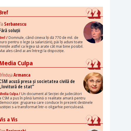
Bref
Tia
Serbanescu
Fără soluții
Bref /
Domnule, când cineva îți dă 770 de mil. de
euro pentru o lege (a salarizării), păi îți aduni toate
mințile astfel ca legea să arate cât mai bine posibil.
Mai ales când ai ani întregi la dispoziție.
Media Culpa
Brîndușa
Armanca
CSM acuză presa și societatea civilă de
„lovitură de stat”
Media Culpa /
Un document al Secției de judecători
a CSM a pus în plină lumină o realitate amară pentru
democrație: gruparea care conduce în prezent destinele
justiției s-a transformat într-o oligarhie periculoasă.
Vis a Vis