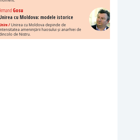
moment.
Armand
Gosu
Unirea cu Moldova: modele istorice
Unire /
Unirea cu Moldova depinde de
intensitatea amenințării haosului și anarhiei de
dincolo de Nistru.