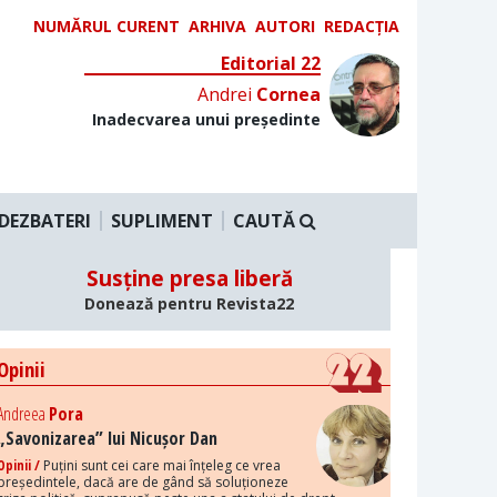
NUMĂRUL CURENT
ARHIVA
AUTORI
REDACȚIA
Editorial 22
Andrei
Cornea
Inadecvarea unui președinte
DEZBATERI
SUPLIMENT
CAUTĂ
Susține presa liberă
Donează pentru Revista22
Opinii
Andreea
Pora
„Savonizarea” lui Nicușor Dan
Opinii /
Puțini sunt cei care mai înțeleg ce vrea
președintele, dacă are de gând să soluționeze