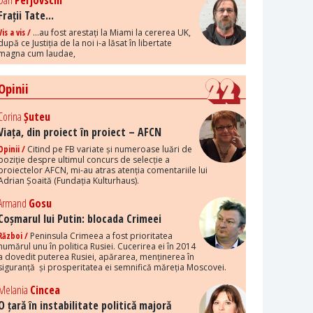
Dan
Perjovschi
Frații Tate...
Vis a vis /
...au fost arestați la Miami la cererea UK,
după ce Justiția de la noi i-a lăsat în libertate
magna cum laudae,
Opinii
Corina
Șuteu
Viața, din proiect în proiect – AFCN
Opinii /
Citind pe FB variate și numeroase luări de
poziție despre ultimul concurs de selecție a
proiectelor AFCN, mi-au atras atenția comentariile lui
Adrian Șoaită (Fundația Kulturhaus).
Armand
Gosu
Coșmarul lui Putin: blocada Crimeei
Război /
Peninsula Crimeea a fost prioritatea
numărul unu în politica Rusiei. Cucerirea ei în 2014
a dovedit puterea Rusiei, apărarea, menținerea în
siguranță și prosperitatea ei semnifică măreția Moscovei.
Melania
Cincea
O țară în instabilitate politică majoră