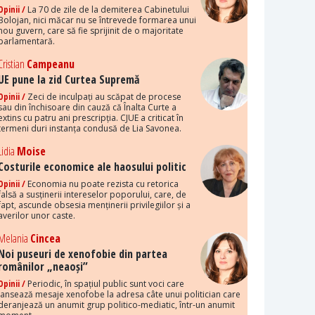
Opinii /
La 70 de zile de la demiterea Cabinetului
Bolojan, nici măcar nu se întrevede formarea unui
nou guvern, care să fie sprijinit de o majoritate
parlamentară.
Cristian
Campeanu
UE pune la zid Curtea Supremă
Opinii /
Zeci de inculpați au scăpat de procese
sau din închisoare din cauză că Înalta Curte a
extins cu patru ani prescripția. CJUE a criticat în
termeni duri instanța condusă de Lia Savonea.
Lidia
Moise
Costurile economice ale haosului politic
Opinii /
Economia nu poate rezista cu retorica
falsă a susținerii intereselor poporului, care, de
fapt, ascunde obsesia menținerii privilegiilor și a
averilor unor caste.
Melania
Cincea
Noi puseuri de xenofobie din partea
românilor „neaoși”
Opinii /
Periodic, în spațiul public sunt voci care
lansează mesaje xenofobe la adresa câte unui politician care
deranjează un anumit grup politico-mediatic, într-un anumit