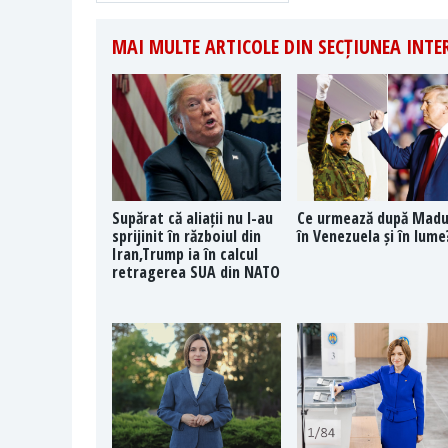
MAI MULTE ARTICOLE DIN SECȚIUNEA INT
Supărat că aliații nu l-au
Ce urmează după Mad
sprijinit în războiul din
în Venezuela și în lume
Iran,Trump ia în calcul
retragerea SUA din NATO