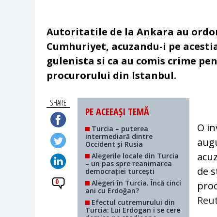
Autoritatile de la Ankara au ordo
Cumhuriyet, acuzandu-i pe acestia
gulenista si ca au comis crime pen
procurorului din Istanbul.
SHARE
PE ACEEAȘI TEMĂ
O in
Turcia – puterea
intermediară dintre
augu
Occident și Rusia
acuz
Alegerile locale din Turcia
– un pas spre reanimarea
de s
democrației turcești
0
Alegeri în Turcia. Încă cinci
proc
ani cu Erdoğan?
Reu
Efectul cutremurului din
Turcia: Lui Erdogan i se cere