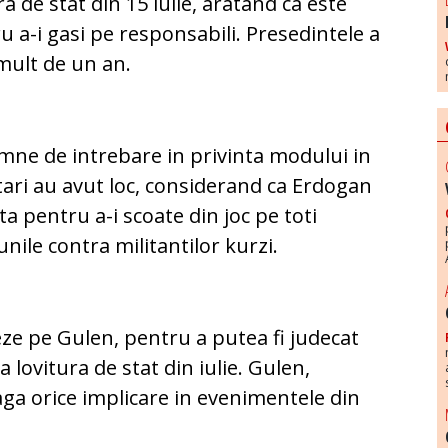
a de stat din 15 iulie, aratand ca este
 a-i gasi pe responsabili. Presedintele a
 mult de un an.
semne de intrebare in privinta modului in
tari au avut loc, considerand ca Erdogan
ta pentru a-i scoate din joc pe toti
iunile contra militantilor kurzi.
eze pe Gulen, pentru a putea fi judecat
lovitura de stat din iulie. Gulen,
aga orice implicare in evenimentele din