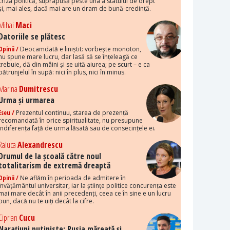
criza politică, suprapusă peste una a statului de drept
și, mai ales, dacă mai are un dram de bună-credință.
Mihai
Maci
Datoriile se plătesc
Opinii /
Deocamdată e liniștit: vorbește monoton,
nu spune mare lucru, dar lasă să se înțeleagă ce
trebuie, dă din mâini și se uită aiurea; pe scurt – e ca
pătrunjelul în supă: nici în plus, nici în minus.
Marina
Dumitrescu
Urma și urmarea
Eseu /
Prezentul continuu, starea de prezență
recomandată în orice spiritualitate, nu presupune
indiferența față de urma lăsată sau de consecințele ei.
Raluca
Alexandrescu
Drumul de la școală către noul
totalitarism de extremă dreaptă
Opinii /
Ne aflăm în perioada de admitere în
învățământul universitar, iar la științe politice concurența este
mai mare decât în anii precedenți, ceea ce în sine e un lucru
bun, dacă nu te uiți decât la cifre.
Ciprian
Cucu
Narațiuni putiniste: Rusia măreață și