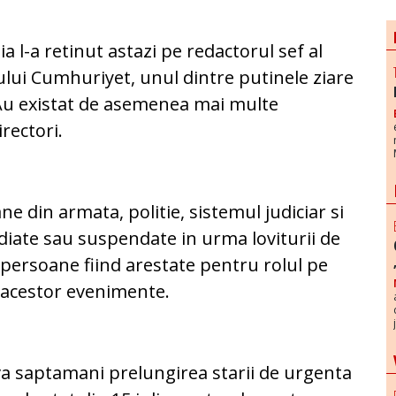
tia l-a retinut astazi pe redactorul sef al
ului Cumhuriyet, unul dintre putinele ziare
 Au existat de asemenea mai multe
irectori.
 din armata, politie, sistemul judiciar si
cediate sau suspendate in urma loviturii de
e persoane fiind arestate pentru rolul pe
a acestor evenimente.
a saptamani prelungirea starii de urgenta