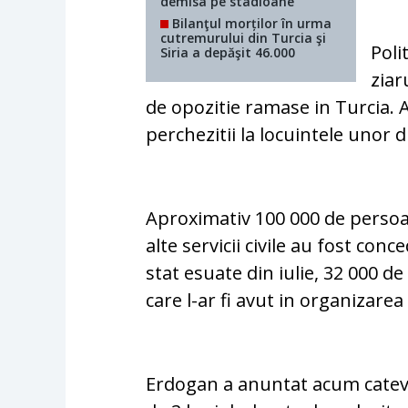
demisa pe stadioane
Bilanţul morților în urma
cutremurului din Turcia şi
Poli
Siria a depăşit 46.000
ziar
de opozitie ramase in Turcia.
perchezitii la locuintele unor d
Aproximativ 100 000 de persoane
alte servicii civile au fost con
stat esuate din iulie, 32 000 d
care l-ar fi avut in organizare
Erdogan a anuntat acum catev