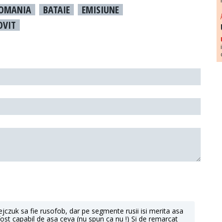
OMANIA
BATAIE
EMISIUNE
OVIT
jczuk sa fie rusofob, dar pe segmente rusii isi merita asa
fost capabil de asa ceva (nu spun ca nu !) Si de remarcat