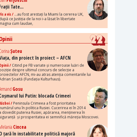
Dan
Perjovschi
Frații Tate...
Vis a vis /
...au fost arestați la Miami la cererea UK,
după ce Justiția de la noi i-a lăsat în libertate
magna cum laudae,
Opinii
Corina
Șuteu
Viața, din proiect în proiect – AFCN
Opinii /
Citind pe FB variate și numeroase luări de
poziție despre ultimul concurs de selecție a
proiectelor AFCN, mi-au atras atenția comentariile lui
Adrian Șoaită (Fundația Kulturhaus).
Armand
Gosu
Coșmarul lui Putin: blocada Crimeei
Război /
Peninsula Crimeea a fost prioritatea
numărul unu în politica Rusiei. Cucerirea ei în 2014
a dovedit puterea Rusiei, apărarea, menținerea în
siguranță și prosperitatea ei semnifică măreția Moscovei.
Melania
Cincea
O țară în instabilitate politică majoră