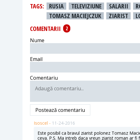
TAGS:
RUSIA
TELEVIZIUNE
SALARII
R
TOMASZ MACIEJCZUK
ZIARIST
L
COMENTARII
2
Nume
Email
Comentariu
Postează comentariu
Isoscel -
11-24-2016
Este posibil ca bravul ziarist polonez Tomasz Macie
ceva. P.S. Ma intreb daca vreun ziarist roman ar fi 