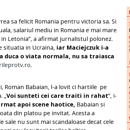
ea sa felicit Romania pentru victoria sa. Si
ctuala, salariul mediu in Romania e mai mare
 in Letonia”, a afirmat jurnalistul polonez.
e situatia in Ucraina,
iar Maciejczuk i-a
sa duca o viata normala, nu sa traiasca
rileprotv.ro
.
 Roman Babaian, l-a lovit ci hartiile pe
. „
Voi sunteti cei care traiti in rahat
”, i-
urmat apoi scene haotice,
Babaian si
scoata din platou pe invitat. Acesta a
ile sale nu sunt mai scandaloase decat cele