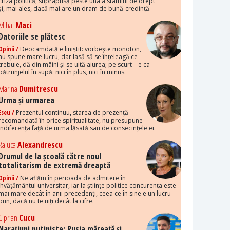
criza politică, suprapusă peste una a statului de drept
și, mai ales, dacă mai are un dram de bună-credință.
Mihai
Maci
Datoriile se plătesc
Opinii /
Deocamdată e liniștit: vorbește monoton,
nu spune mare lucru, dar lasă să se înțeleagă ce
trebuie, dă din mâini și se uită aiurea; pe scurt – e ca
pătrunjelul în supă: nici în plus, nici în minus.
Marina
Dumitrescu
Urma și urmarea
Eseu /
Prezentul continuu, starea de prezență
recomandată în orice spiritualitate, nu presupune
indiferența față de urma lăsată sau de consecințele ei.
Raluca
Alexandrescu
Drumul de la școală către noul
totalitarism de extremă dreaptă
Opinii /
Ne aflăm în perioada de admitere în
învățământul universitar, iar la științe politice concurența este
mai mare decât în anii precedenți, ceea ce în sine e un lucru
bun, dacă nu te uiți decât la cifre.
Ciprian
Cucu
Narațiuni putiniste: Rusia măreață și