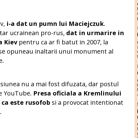
ov,
i-a dat un pumn lui Maciejczuk
.
tar ucrainean pro-rus,
dat in urmarire in
a Kiev
pentru ca ar fi batut in 2007, la
e se opuneau inaltarii unui monument al
e.
isiunea nu a mai fost difuzata, dar postul
de YouTube.
Presa oficiala a Kremlinului
 ca este rusofob
si a provocat intentionat
s
.