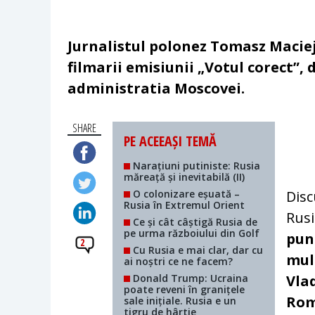
Jurnalistul polonez Tomasz Maciejc
filmarii emisiunii „Votul corect”, 
administratia Moscovei.
SHARE
PE ACEEAȘI TEMĂ
Narațiuni putiniste: Rusia
măreață și inevitabilă (II)
O colonizare eșuată –
Disc
Rusia în Extremul Orient
Rusi
Ce și cât câștigă Rusia de
pe urma războiului din Golf
pun
2
Cu Rusia e mai clar, dar cu
mul
ai noștri ce ne facem?
Donald Trump: Ucraina
Vla
poate reveni în granițele
Rom
sale inițiale. Rusia e un
tigru de hârtie