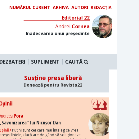
NUMĂRUL CURENT
ARHIVA
AUTORI
REDACȚIA
Editorial 22
Andrei
Cornea
Inadecvarea unui președinte
DEZBATERI
SUPLIMENT
CAUTĂ
Susține presa liberă
Donează pentru Revista22
Opinii
Andreea
Pora
„Savonizarea” lui Nicușor Dan
Opinii /
Puțini sunt cei care mai înțeleg ce vrea
președintele, dacă are de gând să soluționeze