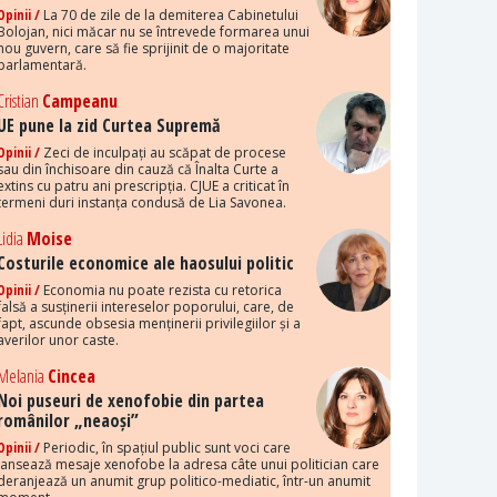
Opinii /
La 70 de zile de la demiterea Cabinetului
Bolojan, nici măcar nu se întrevede formarea unui
nou guvern, care să fie sprijinit de o majoritate
parlamentară.
Cristian
Campeanu
UE pune la zid Curtea Supremă
Opinii /
Zeci de inculpați au scăpat de procese
sau din închisoare din cauză că Înalta Curte a
extins cu patru ani prescripția. CJUE a criticat în
termeni duri instanța condusă de Lia Savonea.
Lidia
Moise
Costurile economice ale haosului politic
Opinii /
Economia nu poate rezista cu retorica
falsă a susținerii intereselor poporului, care, de
fapt, ascunde obsesia menținerii privilegiilor și a
averilor unor caste.
Melania
Cincea
Noi puseuri de xenofobie din partea
românilor „neaoși”
Opinii /
Periodic, în spațiul public sunt voci care
lansează mesaje xenofobe la adresa câte unui politician care
deranjează un anumit grup politico-mediatic, într-un anumit