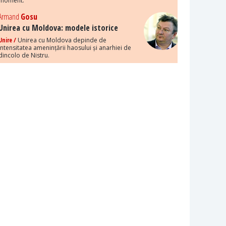
moment.
Armand
Gosu
Unirea cu Moldova: modele istorice
Unire /
Unirea cu Moldova depinde de
intensitatea amenințării haosului și anarhiei de
dincolo de Nistru.