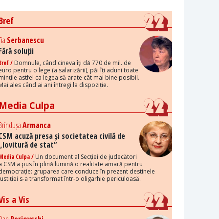
Bref
Tia
Serbanescu
Fără soluții
Bref /
Domnule, când cineva îți dă 770 de mil. de
euro pentru o lege (a salarizării), păi îți aduni toate
mințile astfel ca legea să arate cât mai bine posibil.
Mai ales când ai ani întregi la dispoziție.
Media Culpa
Brîndușa
Armanca
CSM acuză presa și societatea civilă de
„lovitură de stat”
Media Culpa /
Un document al Secției de judecători
a CSM a pus în plină lumină o realitate amară pentru
democrație: gruparea care conduce în prezent destinele
justiției s-a transformat într-o oligarhie periculoasă.
Vis a Vis