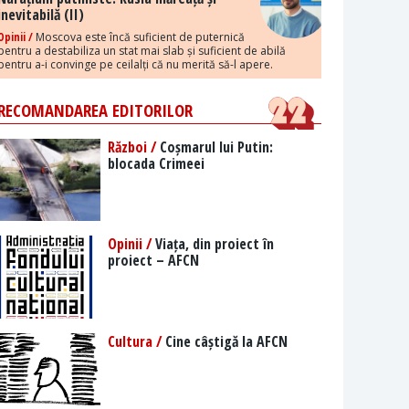
inevitabilă (II)
Opinii /
Moscova este încă suficient de puternică
pentru a destabiliza un stat mai slab și suficient de abilă
pentru a-i convinge pe ceilalți că nu merită să-l apere.
RECOMANDAREA EDITORILOR
Război /
Coșmarul lui Putin:
blocada Crimeei
Opinii /
Viața, din proiect în
proiect – AFCN
Cultura /
Cine câștigă la AFCN